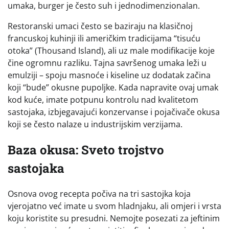
umaka, burger je često suh i jednodimenzionalan.
Restoranski umaci često se baziraju na klasičnoj
francuskoj kuhinji ili američkim tradicijama “tisuću
otoka” (Thousand Island), ali uz male modifikacije koje
čine ogromnu razliku. Tajna savršenog umaka leži u
emulziji – spoju masnoće i kiseline uz dodatak začina
koji “bude” okusne pupoljke. Kada napravite ovaj umak
kod kuće, imate potpunu kontrolu nad kvalitetom
sastojaka, izbjegavajući konzervanse i pojačivače okusa
koji se često nalaze u industrijskim verzijama.
Baza okusa: Sveto trojstvo
sastojaka
Osnova ovog recepta počiva na tri sastojka koja
vjerojatno već imate u svom hladnjaku, ali omjeri i vrsta
koju koristite su presudni. Nemojte posezati za jeftinim