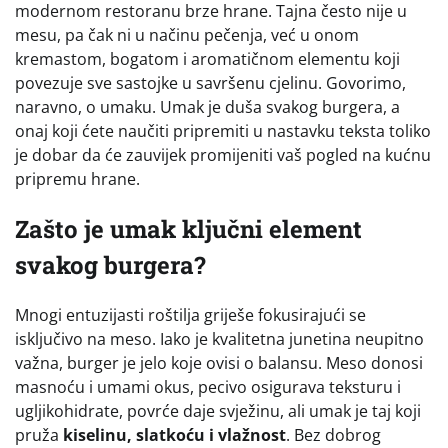
modernom restoranu brze hrane. Tajna često nije u
mesu, pa čak ni u načinu pečenja, već u onom
kremastom, bogatom i aromatičnom elementu koji
povezuje sve sastojke u savršenu cjelinu. Govorimo,
naravno, o umaku. Umak je duša svakog burgera, a
onaj koji ćete naučiti pripremiti u nastavku teksta toliko
je dobar da će zauvijek promijeniti vaš pogled na kućnu
pripremu hrane.
Zašto je umak ključni element
svakog burgera?
Mnogi entuzijasti roštilja griješe fokusirajući se
isključivo na meso. Iako je kvalitetna junetina neupitno
važna, burger je jelo koje ovisi o balansu. Meso donosi
masnoću i umami okus, pecivo osigurava teksturu i
ugljikohidrate, povrće daje svježinu, ali umak je taj koji
pruža
kiselinu, slatkoću i vlažnost
. Bez dobrog