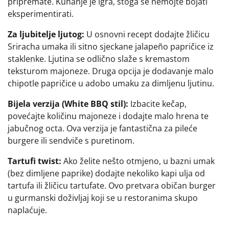
pripremate. Kuhanje je igra, stoga se nemojte bojati
eksperimentirati.
Za ljubitelje ljutog:
U osnovni recept dodajte žličicu
Sriracha umaka ili sitno sjeckane jalapeño papričice iz
staklenke. Ljutina se odlično slaže s kremastom
teksturom majoneze. Druga opcija je dodavanje malo
chipotle papričice u adobo umaku za dimljenu ljutinu.
Bijela verzija (White BBQ stil):
Izbacite kečap,
povećajte količinu majoneze i dodajte malo hrena te
jabučnog octa. Ova verzija je fantastična za pileće
burgere ili sendviče s puretinom.
Tartufi twist:
Ako želite nešto otmjeno, u bazni umak
(bez dimljene paprike) dodajte nekoliko kapi ulja od
tartufa ili žličicu tartufate. Ovo pretvara običan burger
u gurmanski doživljaj koji se u restoranima skupo
naplaćuje.