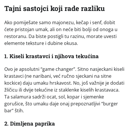
Tajni sastojci koji rade razliku
Ako pomiješate samo majonezu, kečap i senf, dobit
ćete pristojan umak, ali on neće biti bolji od onoga u
restoranu. Da biste postigli tu razinu, morate uvesti
elemente teksture i dubine okusa.
1. Kiseli krastavci i njihova tekućina
Ovo je apsolutni “game changer”. Sitno nasjeckani kiseli
krastavci (ne naribani, već ručno sjeckani na sitne
kockice) daju umaku hrskavost. No, još važnije je dodati
žličicu ili dvije tekućine iz staklenke kiselih krastavaca.
Ta salamura sadrži ocat, sol, kopar i sjemenke
gorušice, što umaku daje onaj prepoznatljivi “burger
bar” štih.
2. Dimljena paprika