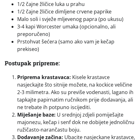
1/2 čajne žličice luka u prahu
1/2 čajne žličice dimljene crvene paprike
Malo soli i svježe mljevenog papra (po ukusu)
3-4 kapi Worcester umaka (opcionalno, ali
preporučeno)
Prstohvat šećera (samo ako vam je kečap
prekiseo)
Postupak pripreme:
Priprema krastavaca:
Kisele krastavce
nasjeckajte što sitnije možete, na kockice veličine
2-3 milimetra. Ako su previše vodenasti, lagano ih
tapkajte papirnatim ručnikom prije dodavanja, ali
ne trebate ih potpuno iscijediti.
Miješanje baze:
U srednjoj zdjeli pomiješajte
majonezu, kečap i senf dok ne dobijete jednoličnu
ružičasto-narančastu boju.
Dodavanje začina:
Ubacite nasjeckane krastavce,