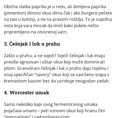
Obična slatka paprika je u redu, ali dimljena paprika
(pimenton) donosi okus dima čak i ako burgere pečete
na tavi u kuhinji, a ne na pravom roštilju. To je suptilna
nota koja vara mozak da misli kako jedete nešto
pripremljeno na otvorenoj vatri.
3. Češnjak i luk u prahu
Zašto u prahu, a ne svježi? Svježi češnjak i luk imaju
previše agresivan i oštar okus koji može dominirati
jelom. Granulirani češnjak i luk u prahu daju toplinu i
onaj specifičan “savory” okus koji se savršeno stapa s
kremastom bazom bez da uzrokuje neugodan zadah.
4. Worcester umak
Samo nekoliko kapi ovog fermentiranog umaka
pojačava umami – peti osnovni okus koji hranu čini
“mesnatijom” i zadovoljavajućom.