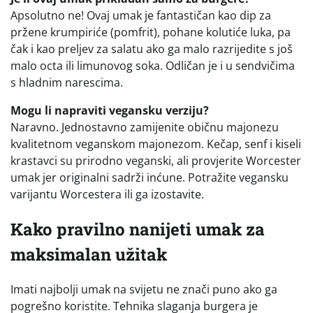
Apsolutno ne! Ovaj umak je fantastičan kao dip za
pržene krumpiriće (pomfrit), pohane kolutiće luka, pa
čak i kao preljev za salatu ako ga malo razrijedite s još
malo octa ili limunovog soka. Odličan je i u sendvičima
s hladnim narescima.
Mogu li napraviti vegansku verziju?
Naravno. Jednostavno zamijenite običnu majonezu
kvalitetnom veganskom majonezom. Kečap, senf i kiseli
krastavci su prirodno veganski, ali provjerite Worcester
umak jer originalni sadrži inćune. Potražite vegansku
varijantu Worcestera ili ga izostavite.
Kako pravilno nanijeti umak za
maksimalan užitak
Imati najbolji umak na svijetu ne znači puno ako ga
pogrešno koristite. Tehnika slaganja burgera je