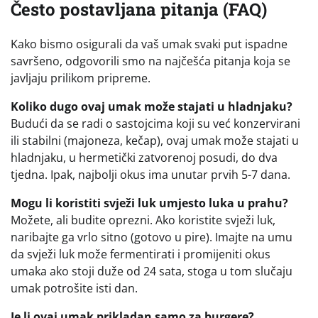
Često postavljana pitanja (FAQ)
Kako bismo osigurali da vaš umak svaki put ispadne
savršeno, odgovorili smo na najčešća pitanja koja se
javljaju prilikom pripreme.
Koliko dugo ovaj umak može stajati u hladnjaku?
Budući da se radi o sastojcima koji su već konzervirani
ili stabilni (majoneza, kečap), ovaj umak može stajati u
hladnjaku, u hermetički zatvorenoj posudi, do dva
tjedna. Ipak, najbolji okus ima unutar prvih 5-7 dana.
Mogu li koristiti svježi luk umjesto luka u prahu?
Možete, ali budite oprezni. Ako koristite svježi luk,
naribajte ga vrlo sitno (gotovo u pire). Imajte na umu
da svježi luk može fermentirati i promijeniti okus
umaka ako stoji duže od 24 sata, stoga u tom slučaju
umak potrošite isti dan.
Je li ovaj umak prikladan samo za burgere?