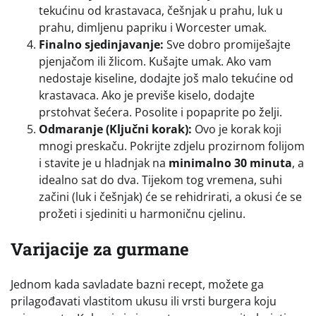
tekućinu od krastavaca, češnjak u prahu, luk u
prahu, dimljenu papriku i Worcester umak.
Finalno sjedinjavanje:
Sve dobro promiješajte
pjenjačom ili žlicom. Kušajte umak. Ako vam
nedostaje kiseline, dodajte još malo tekućine od
krastavaca. Ako je previše kiselo, dodajte
prstohvat šećera. Posolite i popaprite po želji.
Odmaranje (Ključni korak):
Ovo je korak koji
mnogi preskaču. Pokrijte zdjelu prozirnom folijom
i stavite je u hladnjak na
minimalno 30 minuta
, a
idealno sat do dva. Tijekom tog vremena, suhi
začini (luk i češnjak) će se rehidrirati, a okusi će se
prožeti i sjediniti u harmoničnu cjelinu.
Varijacije za gurmane
Jednom kada savladate bazni recept, možete ga
prilagođavati vlastitom ukusu ili vrsti burgera koju