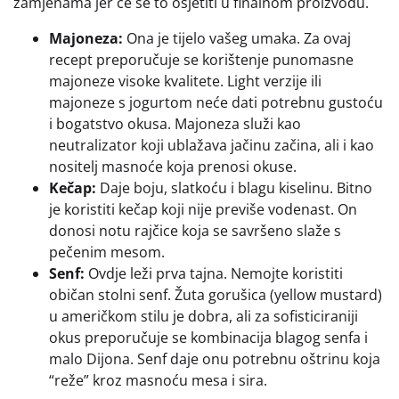
zamjenama jer će se to osjetiti u finalnom proizvodu.
Majoneza:
Ona je tijelo vašeg umaka. Za ovaj
recept preporučuje se korištenje punomasne
majoneze visoke kvalitete. Light verzije ili
majoneze s jogurtom neće dati potrebnu gustoću
i bogatstvo okusa. Majoneza služi kao
neutralizator koji ublažava jačinu začina, ali i kao
nositelj masnoće koja prenosi okuse.
Kečap:
Daje boju, slatkoću i blagu kiselinu. Bitno
je koristiti kečap koji nije previše vodenast. On
donosi notu rajčice koja se savršeno slaže s
pečenim mesom.
Senf:
Ovdje leži prva tajna. Nemojte koristiti
običan stolni senf. Žuta gorušica (yellow mustard)
u američkom stilu je dobra, ali za sofisticiraniji
okus preporučuje se kombinacija blagog senfa i
malo Dijona. Senf daje onu potrebnu oštrinu koja
“reže” kroz masnoću mesa i sira.