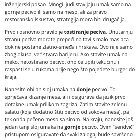
inženjerski posao. Mnogi ljudi stavljaju umak samo na
gornje pecivo ili samo na meso, ali za pravo
restoransko iskustvo, strategija mora biti drugačija.
Prvo i osnovno pravilo je
tostiranje peciva
. Unutarnju
stranu peciva morate prepeći na tavi s malo maslaca
dok ne postane zlatno-smeđa i hrskava. Ovo nije samo
zbog okusa, već stvara barijeru. Ako stavite umak na
meko, netostirano pecivo, ono će upiti tekućinu i
raspasti se u rukama prije nego što pojedete burger do
kraja.
Nanesite obilan sloj umaka na
donje
pecivo. To
sprječava klizanje mesa, ali i osigurava da jezik prvo
dotakne umak prilikom zagriza. Zatim stavite zelenu
salatu (koja dodatno štiti pecivo od sokova mesa), pa
tek onda pečeno meso sa sirom. Na kraju, nanesite još
jedan tanji sloj umaka na
gornje
pecivo. Ovim “sendvič”
pristupom osiguravate da svaki zalogaj bude savršeno