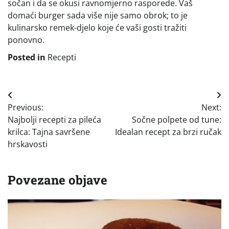
sočan i da se okusi ravnomjerno rasporede. Vaš
domaći burger sada više nije samo obrok; to je
kulinarsko remek-djelo koje će vaši gosti tražiti
ponovno.
Posted in
Recepti
Navigacija
Previous:
Next:
objava
Najbolji recepti za pileća
Sočne polpete od tune:
krilca: Tajna savršene
Idealan recept za brzi ručak
hrskavosti
Povezane objave