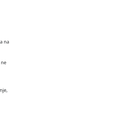
ga na
k ne
nje,