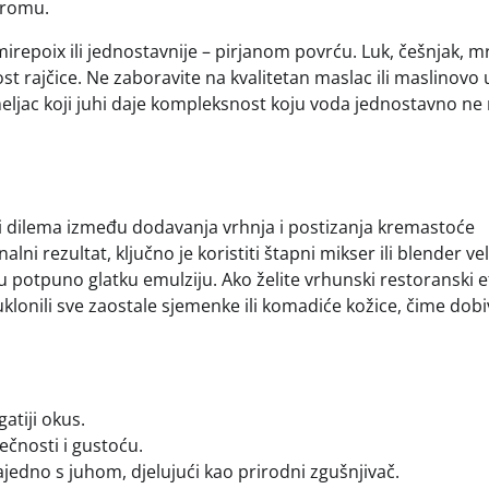
aromu.
irepoix ili jednostavnije – pirjanom povrću. Luk, češnjak, mr
st rajčice. Ne zaboravite na kvalitetan maslac ili maslinovo u
 temeljac koji juhi daje kompleksnost koju voda jednostavno n
ji dilema između dodavanja vrhnja i postizanja kremastoće
alni rezultat, ključno je koristiti štapni mikser ili blender ve
u potpuno glatku emulziju. Ako želite vrhunski restoranski e
uklonili sve zaostale sjemenke ili komadiće kožice, čime dob
atiji okus.
ečnosti i gustoću.
ajedno s juhom, djelujući kao prirodni zgušnjivač.