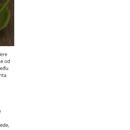
fere
he od
među
nta
e
jede,