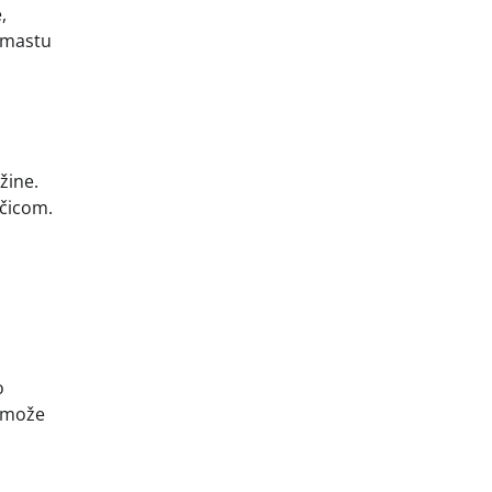
,
remastu
žine.
jčicom.
o
a može