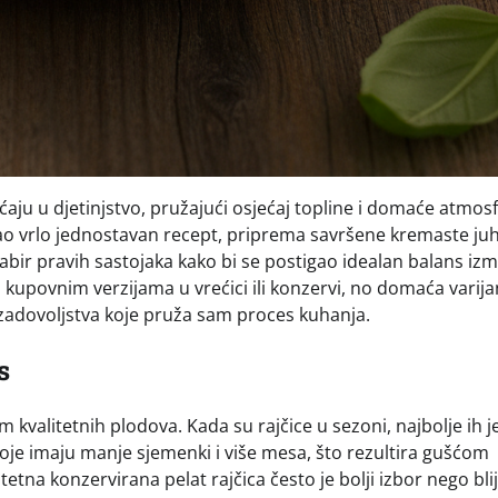
aćaju u djetinjstvo, pružajući osjećaj topline i domaće atmos
 kao vrlo jednostavan recept, priprema savršene kremaste ju
dabir pravih sastojaka kako bi se postigao idealan balans iz
za kupovnim verzijama u vrećici ili konzervi, no domaća varija
i zadovoljstva koje pruža sam proces kuhanja.
s
kvalitetnih plodova. Kada su rajčice u sezoni, najbolje ih j
 koje imaju manje sjemenki i više mesa, što rezultira gušćom
tetna konzervirana pelat rajčica često je bolji izbor nego bli