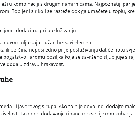
 leži u kombinaciji s drugim namirnicama. Najpoznatiji par je
sirom. Topljeni sir koji se rasteže dok ga umačete u toplu, k
cijom i dodacima pri posluživanju:
slinovom ulju daju nužan hrskavi element.
ka ili peršina neposredno prije posluživanja dat će notu svje
 bogatstvo i aromu bosiljka koja se savršeno sljubljuje s ra
ve dodaju zdravu hrskavost.
juhe
meda ili javorovog sirupa. Ako to nije dovoljno, dodajte mal
ra kiselost. Također, dodavanje ribane mrkve tijekom kuhanj