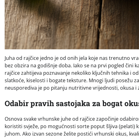
Juha od rajčice jedno je od onih jela koje nas trenutno vr
bez obzira na godišnje doba. Iako se na prvi pogled čini
rajčice zahtijeva poznavanje nekoliko ključnih tehnika i o
slatkoće, kiselosti i bogate teksture. Mnogi ljudi posežu 
neusporediva je po pitanju nutritivne vrijednosti, okusa 
Odabir pravih sastojaka za bogat oku
Osnova svake vrhunske juhe od rajčice započinje odabirom 
koristiti svježe, po mogućnosti sorte poput šljiva (pelati)
juhom. Ako izvan sezone želite postići vrhunski okus, kvali