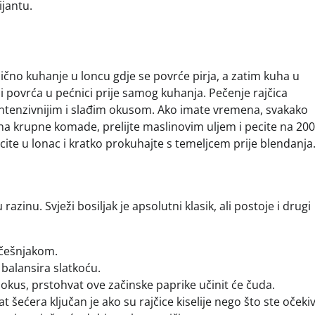
ijantu.
e
sično kuhanje u loncu gdje se povrće pirja, a zatim kuha u
a i povrća u pećnici prije samog kuhanja. Pečenje rajčica
 intenzivnijim i slađim okusom. Ako imate vremena, svakako
e na krupne komade, prelijte maslinovim uljem i pecite na 200
ite u lonac i kratko prokuhajte s temeljcem prije blendanja
razinu. Svježi bosiljak je apsolutni klasik, ali postoje i drugi
 češnjakom.
balansira slatkoću.
” okus, prstohvat ove začinske paprike učinit će čuda.
 šećera ključan je ako su rajčice kiselije nego što ste očekiv