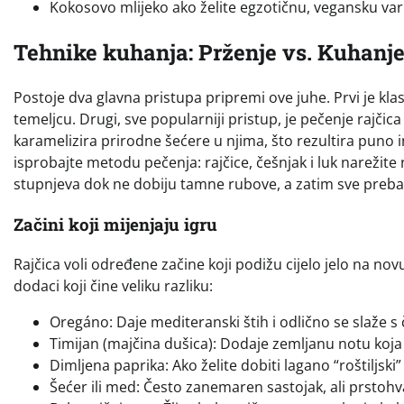
Kokosovo mlijeko ako želite egzotičnu, vegansku var
Tehnike kuhanja: Prženje vs. Kuhanj
Postoje dva glavna pristupa pripremi ove juhe. Prvi je kla
temeljcu. Drugi, sve popularniji pristup, je pečenje rajčic
karamelizira prirodne šećere u njima, što rezultira puno
isprobajte metodu pečenja: rajčice, češnjak i luk narežit
stupnjeva dok ne dobiju tamne rubove, a zatim sve prebac
Začini koji mijenjaju igru
Rajčica voli određene začine koji podižu cijelo jelo na novu 
dodaci koji čine veliku razliku:
Oregáno: Daje mediteranski štih i odlično se slaže s
Timijan (majčina dušica): Dodaje zemljanu notu koja 
Dimljena paprika: Ako želite dobiti lagano “roštiljski
Šećer ili med: Često zanemaren sastojak, ali prstohvat