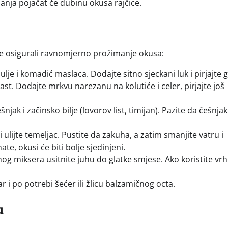
anja pojačat će dubinu okusa rajčice.
ste osigurali ravnomjerno prožimanje okusa:
lje i komadić maslaca. Dodajte sitno sjeckani luk i pirjajte 
ast. Dodajte mrkvu narezanu na kolutiće i celer, pirjajte još
njak i začinsko bilje (lovorov list, timijan). Pazite da češnja
 i ulijte temeljac. Pustite da zakuha, a zatim smanjite vatru i
e, okusi će biti bolje sjedinjeni.
og miksera usitnite juhu do glatke smjese. Ako koristite vrh
r i po potrebi šećer ili žlicu balzamičnog octa.
u