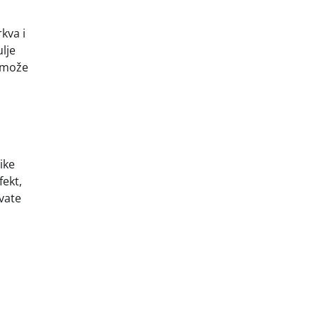
kva i
lje
e može
like
fekt,
ivate