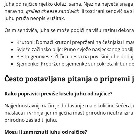
Juha od rajčice rijetko dolazi sama. Njezina najveća snaga
naravno,
grilled cheese sandwich
ili tostirani sendvič sa 
juhu pruža neopisiv užitak.
Osim sendviča, juha se može podići na višu razinu dekora
Krutoni: Domaći krutoni preprženi na češnjaku i ma
Svježe začinsko bilje: Puno svježe nasjeckanog bosilj
Pesto genovese: Žličica pesta na površini juhe dodaje
Sjemenke: Prepržene sjemenke suncokreta ili bunde
Često postavljana pitanja o pripremi 
Kako popraviti previše kiselu juhu od rajčice?
Najjednostavniji način je dodavanje male količine šećera, 
maslaca ili vrhnja, jer mliječna mast prirodno neutralizi
prirodno zasladiti juhu.
Mogu li zamrznuti juhu od rajčice?