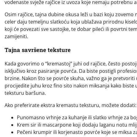
vodenaste svježe rajčice iz uvoza koje nemaju potrebnu 
Osim rajčice, tajna dubine okusa leži u bazi koju zovemo m
celer daju temeljnu slatkoću koja ublažava prirodnu kiselo
koji će povezati sve sastojke, te dobar pileći ili povrtni
zamijeniti.
Tajna savršene teksture
Kada govorimo o “kremastoj” juhi od rajčice, često posto
isključivo kroz pasiranje povrća. Da biste postigli profesion
brzine. Nakon što se povrće skuha, važno ga je pretvoriti 
procijedite juhu kroz fino sito nakon miksanja kako biste 
teksturu baršuna.
Ako preferirate ekstra kremastu teksturu, možete dodati:
Punomasno vrhnje za kuhanje ili slatko vrhnje za bog
Krem sir ili mascarpone koji dodaju laganu notu mlij
Pečeni krumpir ili korjenasto povrće koje se miksa z