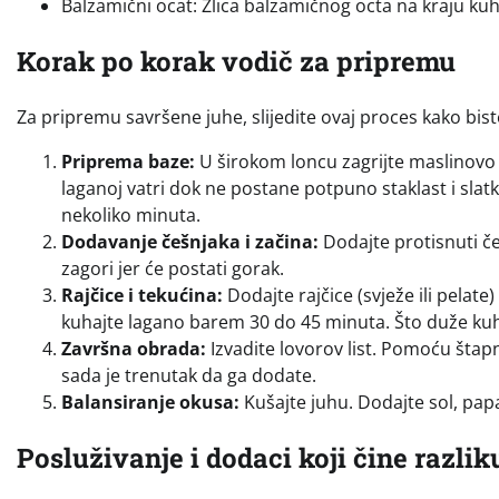
Balzamični ocat: Žlica balzamičnog octa na kraju kuh
Korak po korak vodič za pripremu
Za pripremu savršene juhe, slijedite ovaj proces kako bi
Priprema baze:
U širokom loncu zagrijte maslinovo u
laganoj vatri dok ne postane potpuno staklast i slatk
nekoliko minuta.
Dodavanje češnjaka i začina:
Dodajte protisnuti češ
zagori jer će postati gorak.
Rajčice i tekućina:
Dodajte rajčice (svježe ili pelate)
kuhajte lagano barem 30 do 45 minuta. Što duže kuhat
Završna obrada:
Izvadite lovorov list. Pomoću štapn
sada je trenutak da ga dodate.
Balansiranje okusa:
Kušajte juhu. Dodajte sol, papa
Posluživanje i dodaci koji čine razlik