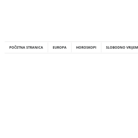
Skip
to
content
POČETNA STRANICA
EUROPA
HOROSKOPI
SLOBODNO VRIJEM