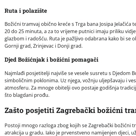
Ruta i polazište
Božićni tramvaj obično kreće s Trga bana Josipa Jelačića te
20 do 25 minuta, a za to vrijeme putnici imaju priliku vid
glazbom i radošću. Ruta je pažljivo odabrana kako bi se ob
Gornji grad, Zrinjevac i Donji grad.
Djed Božićnjak i božićni pomagači
Najmlađi posjetitelji najviše se vesele susretu s Djedom B
simboličnim poklonima. Uz njega, vožnju uljepšavaju i veseli
atmosferu. Za mnoge obitelji ovo postaje godišnja tradici
što blagdani prođu.
Zašto posjetiti Zagrebački božićni tr
Postoji mnogo razloga zbog kojih se Zagrebački božićni t
atrakcija u gradu. Iako je prvenstveno namijenjen djeci, u