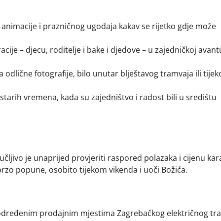
 animacije i prazničnog ugođaja kakav se rijetko gdje može
ije – djecu, roditelje i bake i djedove – u zajedničkoj avant
 odlične fotografije, bilo unutar blještavog tramvaja ili tije
tarih vremena, kada su zajedništvo i radost bili u središtu
učljivo je unaprijed provjeriti raspored polazaka i cijenu kar
brzo popune, osobito tijekom vikenda i uoči Božića.
 u određenim prodajnim mjestima Zagrebačkog električnog tr