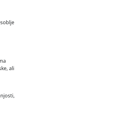
Osoblje
ima
ke, ali
njosti,