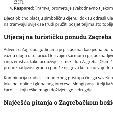
(ZET).
Raspored:
Tramvaj prometuje svakodnevno tijekom t
Djeca obično plaćaju simboličnu cijenu, dok su odrasli ula
na tramvaju uvijek se trudi pružiti posjetiteljima što topl
Utjecaj na turističku ponudu Zagreba
Advent u Zagrebu godinama je prepoznat kao jedna od najl
važnu ulogu u toj priči. On svojim šarmom i prepoznatljivošć
i inozemstva, kako bi doživjeli zimski duh Zagreba. Osim 
prepoznatljivost grada i podiže njegovu kulturnu vrijedno
Kombinacija tradicije i modernog pristupa čini ga savrše
lokalne topline i globalnog interesa. Mnogi posjetitelji
čarolije, koji teško mogu doživjeti igdje drugdje.
Najčešća pitanja o Zagrebačkom bož