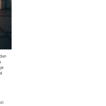
edan
a
oje
od
ći