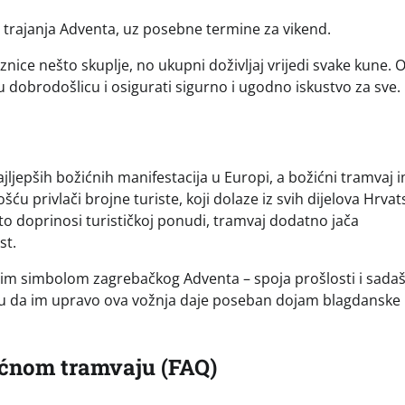
rajanja Adventa, uz posebne termine za vikend.
znice nešto skuplje, no ukupni doživljaj vrijedi svake kune. 
iju dobrodošlicu i osigurati sigurno i ugodno iskustvo za sve.
jepših božićnih manifestacija u Europi, a božićni tramvaj 
u privlači brojne turiste, koji dolaze iz svih dijelova Hrvats
što doprinosi turističkoj ponudi, tramvaj dodatno jača
st.
nim simbolom zagrebačkog Adventa – spoja prošlosti i sadaš
 kažu da im upravo ova vožnja daje poseban dojam blagdanske
ićnom tramvaju (FAQ)