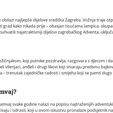
 obilazi najljepše dijelove središta Zagreba. Vožnja traje otpr
jeti grad kako nikada prije – obasjan tisućama lampica, okup
uhvatili najatraktivniji dijelovi zagrebačkog Adventa, uključ
ožićnjakom, koji putnike pozdravlja, razgovara s djecom i da
 vilenjaci, anđeli i drugi likovi koji stvaraju predivnu bajkov
ja – trenutak zajedničke radosti i smijeha koji se pamti dug
amvaj?
ramvaj svake godine nalazi na popisu najtraženijih adventsk
živaju i odrasli, koji u ovom iskustvu pronalaze podsjetnik na