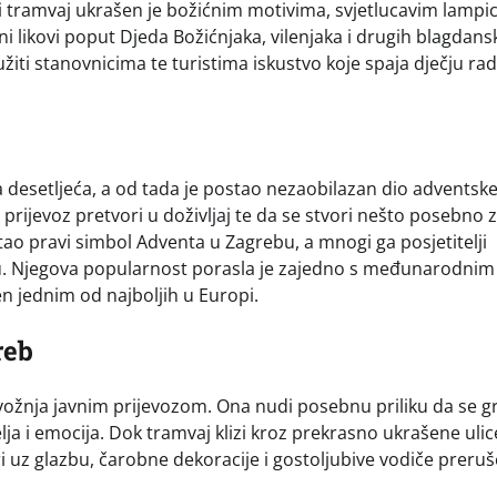
i tramvaj ukrašen je božićnim motivima, svjetlucavim lampi
 likovi poput Djeda Božićnjaka, vilenjaka i drugih blagdans
užiti stanovnicima te turistima iskustvo koje spaja dječju rad
va desetljeća, a od tada je postao nezaobilazan dio adventsk
 prijevoz pretvori u doživljaj te da se stvori nešto posebno 
stao pravi simbol Adventa u Zagrebu, a mnogi ga posjetitelji
ju. Njegova popularnost porasla je zajedno s međunarodnim
n jednim od najboljih u Europi.
reb
ožnja javnim prijevozom. Ona nudi posebnu priliku da se g
elja i emocija. Dok tramvaj klizi kroz prekrasno ukrašene ulic
ri uz glazbu, čarobne dekoracije i gostoljubive vodiče preru