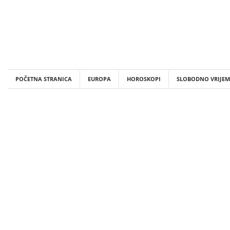
Skip
to
content
POČETNA STRANICA
EUROPA
HOROSKOPI
SLOBODNO VRIJEM