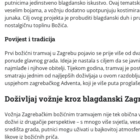
putnicima jedinstveno blagdansko iskustvo. Ovaj tematsk
veselim bojama, a vožnju dodatno upotpunjuju kostimirani
junaka. Cilj ovog projekta je probuditi blagdanski duh i pr
nostalgičnu toplinu Božića.
Povijest i tradicija
Prvi božićni tramvaj u Zagrebu pojavio se prije više od d
ponude glavnog grada. Ideja je nastala s ciljem da se javni
najmlađe i njihove obitelji. Tijekom godina, tramvaj je po
smatraju jednim od najljepših doživljaja u ovom razdobl
uspjehom zagrebačkog Adventa, koji je više puta proglaše
Doživljaj vožnje kroz blagdanski Zag
Vožnja Zagrebačkim božićnim tramvajem nije tek obična v
doživi iz drugačije perspektive – s mnogo više svjetla, ves
središta grada, putnici mogu uživati u bajkovitoj atmosfe
likove iz božićnih priča.