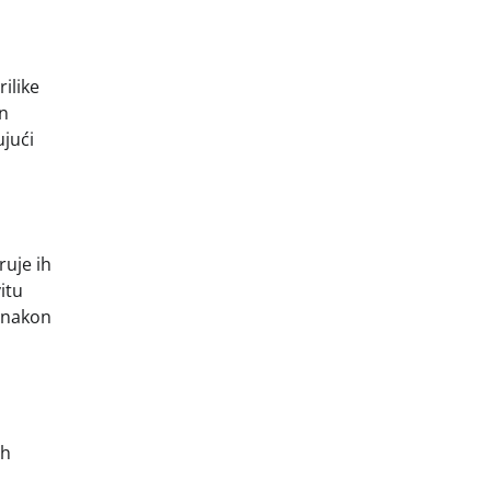
ilike
an
ujući
ruje ih
itu
o nakon
ih