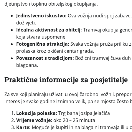
djetinjstvo i toplinu obiteljskog okupljanja.
Jedinstveno iskustvo:
Ova vožnja nudi spoj zabave,
doživjeti.
Idealna aktivnost za obitelj:
Tramvaj okuplja generac
koja stvara uspomene.
Fotogenična atrakcija:
Svaka vožnja pruža priliku za
prolaska kroz okićeni centar grada.
Povezanost s tradicijom:
Božićni tramvaj čuva duh s
blagdana.
Praktične informacije za posjetitelje
Za sve koji planiraju uživati u ovoj čarobnoj vožnji, prepor
Interes je svake godine iznimno velik, pa se mjesta često 
Lokacija polaska:
Trg bana Josipa Jelačića
Vrijeme vožnje:
oko 20 – 25 minuta
Karte:
Moguće je kupiti ih na blagajni tramvaja ili