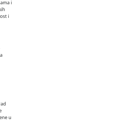
cama i
kih
ost i
e
za
rad
e
šene u