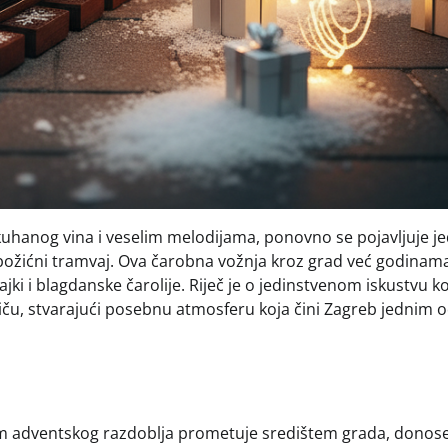
uhanog vina i veselim melodijama, ponovno se pojavljuje j
božićni tramvaj. Ova čarobna vožnja kroz grad već godinam
bajki i blagdanske čarolije. Riječ je o jedinstvenom iskustvu k
riču, stvarajući posebnu atmosferu koja čini Zagreb jednim 
kom adventskog razdoblja prometuje središtem grada, donose