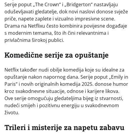
Serije poput „The Crown“ i „Bridgerton“ nastavljaju
oduševljavati gledatelje, dok novi naslovi donose svježe
priče, napete zaplete i vizualno impresivne scene.
Drama na Netflixu često kombinira povijesne događaje
s modernim temama, što ih čini relevantnima i
privlačnima širokoj publici.
Komedične serije za opuštanje
Netflix također nudi obilje komedija koje su idealne za
opuštanje nakon napornog dana. Serije poput „Emily in
Paris“ i novih originalnih komedija 2025. donose humor
kroz svakodnevne situacije, odnose i karijere likova.
Ove serije omogućuju gledateljima bijeg iz stvarnosti,
nudeći smijeh i pozitivnu energiju u svakodnevnom
životu.
Trileri i misterije za napetu zabavu