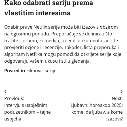
Kako odabrati seriju prema
vlastitim interesima
Odabir prave Netflix serije može biti izazov s obzirom
na ogromnu ponudu. Preporučuje se definirati što
tražite – dramu, komediju, triler ili dokumentarac – te
provjeriti ocjene i recenzije. Također, lista preporuka i
algoritam Netflixa mogu pomoći da otkrijete serije koje
odgovaraju vašem ukusu i stilu gledanja.
Posted in
Filmovi i serije
Navigacija
Previous:
Next:
objava
Intervju s uspješnim
Ljubavni horoskop 2025:
poduzetnikom – tajne
kome ide ljubav, a kome
uspjeha
izazovi?