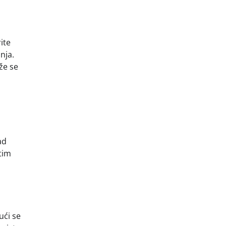
ite
nja.
že se
ad
tim
ući se