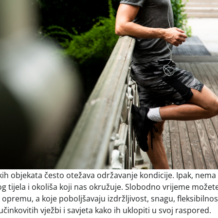
ih objekata često otežava održavanje kondicije. Ipak, nema
og tijela i okoliša koji nas okružuje. Slobodno vrijeme možet
u opremu, a koje poboljšavaju izdržljivost, snagu, fleksibilnost
inkovitih vježbi i savjeta kako ih uklopiti u svoj raspored.