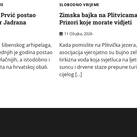
ME
SLOBODNO VRIJEME
 Prvić postao
Zimska bajka na Plitvicama
er Jadrana
Prizori koje morate vidjeti
11 Ožujka, 2026
 šibenskog arhipelaga,
Kada pomislite na Plitvička jezera
jednjih je godina postao
asocijacija vjerojatno su bujno zel
lačnijih, a istodobno i
tirkizna voda koja svjetluca na lj
ta na hrvatskoj obali.
suncu i drvene staze prepune turi
cijelog […]