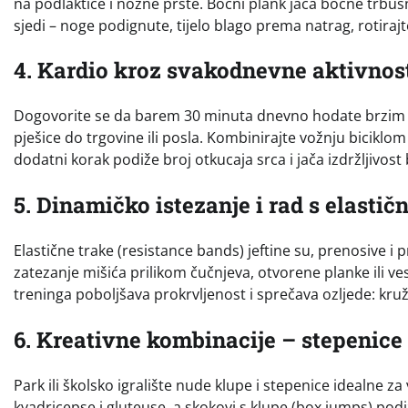
na podlaktice i nožne prste. Bočni plank jača bočne trbušn
sjedi – noge podignute, tijelo blago prema natrag, rotiraj
4. Kardio kroz svakodnevne aktivnos
Dogovorite se da barem 30 minuta dnevno hodate brzim t
pješice do trgovine ili posla. Kombinirajte vožnju biciklom
dodatni korak podiže broj otkucaja srca i jača izdržljivo
5. Dinamičko istezanje i rad s elasti
Elastične trake (resistance bands) jeftine su, prenosive i
zatezanje mišića prilikom čučnjeva, otvorene planke ili ve
treninga poboljšava prokrvljenost i sprečava ozljede: kruž
6. Kreativne kombinacije – stepenice 
Park ili školsko igralište nude klupe i stepenice idealne za
kvadricepse i gluteuse, a skokovi s klupe (box jumps) pod