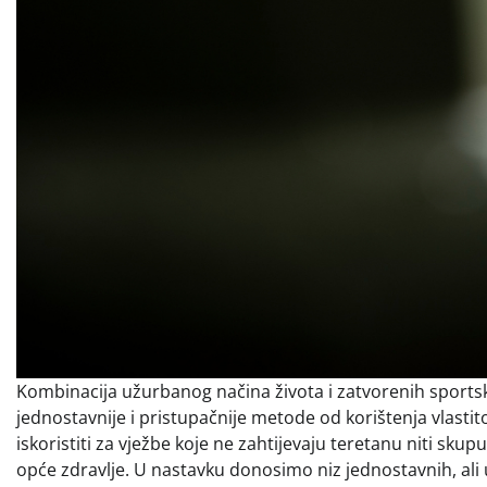
Kombinacija užurbanog načina života i zatvorenih sportsk
jednostavnije i pristupačnije metode od korištenja vlastit
iskoristiti za vježbe koje ne zahtijevaju teretanu niti skup
opće zdravlje. U nastavku donosimo niz jednostavnih, ali uč