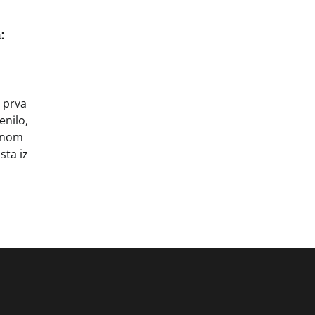
:
, prva
enilo,
etnom
sta iz