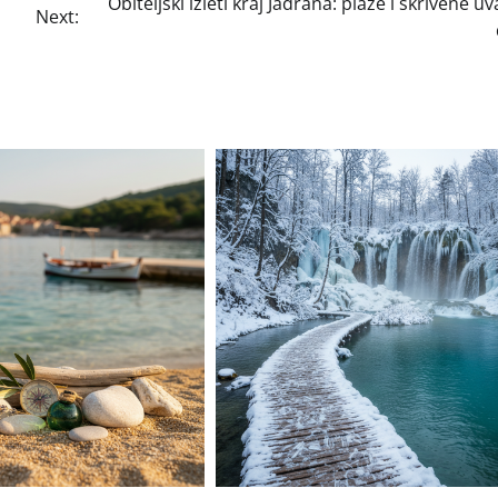
Obiteljski izleti kraj Jadrana: plaže i skrivene uv
Next: