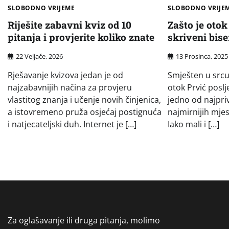
SLOBODNO VRIJEME
SLOBODNO VRIJE
Riješite zabavni kviz od 10
Zašto je otok
pitanja i provjerite koliko znate
skriveni bis
22 Veljače, 2026
13 Prosinca, 2025
Rješavanje kvizova jedan je od
Smješten u srcu
najzabavnijih načina za provjeru
otok Prvić posl
vlastitog znanja i učenje novih činjenica,
jedno od najpriv
a istovremeno pruža osjećaj postignuća
najmirnijih mjes
i natjecateljski duh. Internet je […]
Iako mali i […]
Za oglašavanje ili druga pitanja, molimo