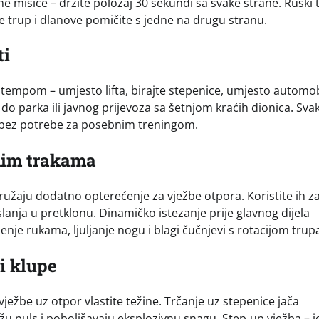
e mišiće – držite položaj 30 sekundi sa svake strane. Ruski 
te trup i dlanove pomičite s jedne na drugu stranu.
ti
empom – umjesto lifta, birajte stepenice, umjesto automob
 do parka ili javnog prijevoza sa šetnjom kraćih dionica. Svak
st bez potrebe za posebnim treningom.
čnim trakama
 pružaju dodatno opterećenje za vježbe otpora. Koristite ih z
slanja u pretklonu. Dinamičko istezanje prije glavnog dijela
enje rukama, ljuljanje nogu i blagi čučnjevi s rotacijom trup
i klupe
 vježbe uz otpor vlastite težine. Trčanje uz stepenice jača
ižu puls i poboljšavaju eksplozivnu snagu. Step‑up vježba – 