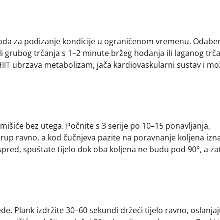
metoda za podizanje kondicije u ograničenom vremenu. Odaber
ili grubog trčanja s 1–2 minute bržeg hodanja ili laganog trča
HIIT ubrzava metabolizam, jača kardiovaskularni sustav i mo
 mišiće bez utega. Počnite s 3 serije po 10–15 ponavljanja,
 trup ravno, a kod čučnjeva pazite na poravnanje koljena izn
spred, spuštate tijelo dok oba koljena ne budu pod 90°, a za
de. Plank izdržite 30–60 sekundi držeći tijelo ravno, oslanjaj