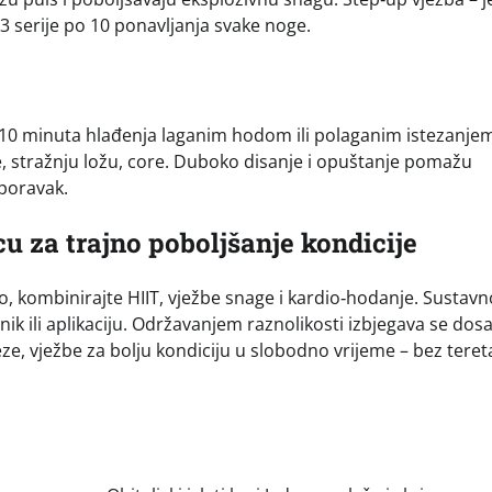
 3 serije po 10 ponavljanja svake noge.
–10 minuta hlađenja laganim hodom ili polaganim istezanje
pse, stražnju ložu, core. Duboko disanje i opuštanje pomažu
poravak.
u za trajno poboljšanje kondicije
no, kombinirajte HIIT, vježbe snage i kardio‑hodanje. Sustavn
nik ili aplikaciju. Održavanjem raznolikosti izbjegava se dosa
ze, vježbe za bolju kondiciju u slobodno vrijeme – bez teret