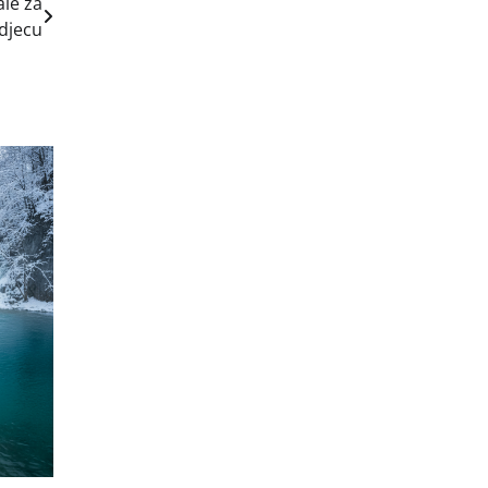
ale za
djecu