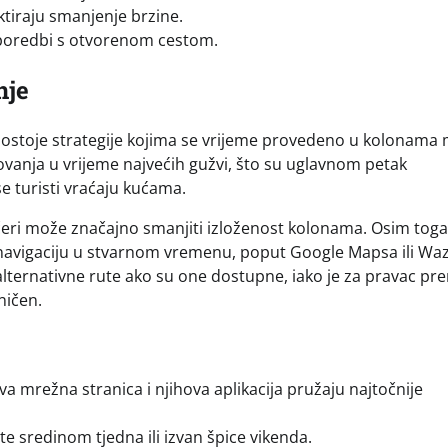
iktiraju smanjenje brzine.
sporedbi s otvorenom cestom.
nje
 postoje strategije kojima se vrijeme provedeno u kolonama
ovanja u vrijeme najvećih gužvi, što su uglavnom petak
e turisti vraćaju kućama.
ečeri može značajno smanjiti izloženost kolonama. Osim toga
a navigaciju u stvarnom vremenu, poput Google Mapsa ili Wa
alternativne rute ako su one dostupne, iako je za pravac pr
ničen.
a mrežna stranica i njihova aplikacija pružaju najtočnije
e sredinom tjedna ili izvan špice vikenda.