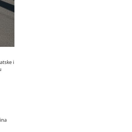
atske i
u
zina