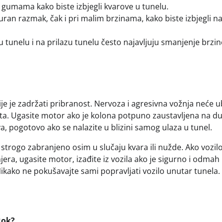
u gumama kako biste izbjegli kvarove u tunelu.
uran razmak, čak i pri malim brzinama, kako biste izbjegli na
u tunelu i na prilazu tunelu često najavljuju smanjenje brzin
ije je zadržati pribranost. Nervoza i agresivna vožnja neće u
ta. Ugasite motor ako je kolona potpuno zaustavljena na du
ova, pogotovo ako se nalazite u blizini samog ulaza u tunel.
trogo zabranjeno osim u slučaju kvara ili nužde. Ako vozil
jera, ugasite motor, izađite iz vozila ako je sigurno i odmah
kako ne pokušavajte sami popravljati vozilo unutar tunela.
Rok?