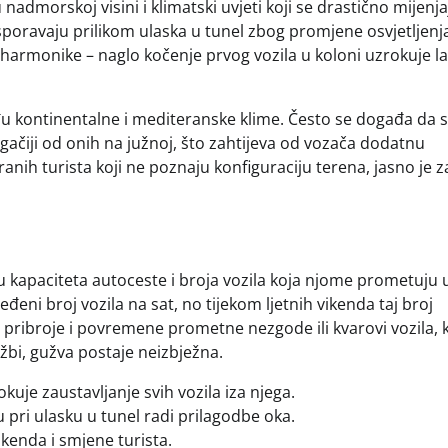
u nadmorskoj visini i klimatski uvjeti koji se drastično mijenja
oravaju prilikom ulaska u tunel zbog promjene osvjetljenja, 
t harmonike – naglo kočenje prvog vozila u koloni uzrokuje 
đu kontinentalne i mediteranske klime. Često se događa da 
gačiji od onih na južnoj, što zahtijeva od vozača dodatnu
ranih turista koji ne poznaju konfiguraciju terena, jasno je z
u kapaciteta autoceste i broja vozila koja njome prometuju 
ni broj vozila na sat, no tijekom ljetnih vikenda taj broj
pribroje i povremene prometne nezgode ili kvarovi vozila, k
žbi, gužva postaje neizbježna.
uje zaustavljanje svih vozila iza njega.
 pri ulasku u tunel radi prilagodbe oka.
kenda i smjene turista.