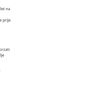
let na
e prije
brzati
lje
o