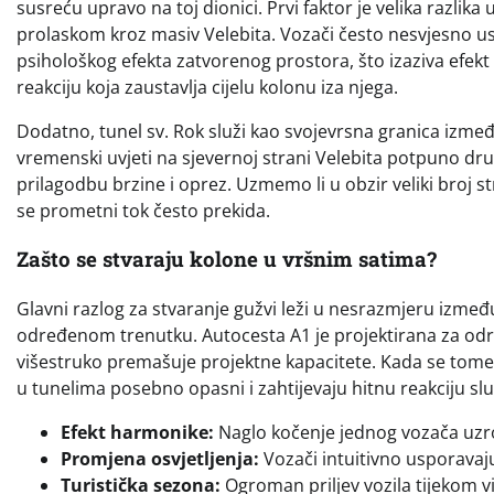
susreću upravo na toj dionici. Prvi faktor je velika razlika 
prolaskom kroz masiv Velebita. Vozači često nesvjesno usp
psihološkog efekta zatvorenog prostora, što izaziva efek
reakciju koja zaustavlja cijelu kolonu iza njega.
Dodatno, tunel sv. Rok služi kao svojevrsna granica izme
vremenski uvjeti na sjevernoj strani Velebita potpuno dru
prilagodbu brzine i oprez. Uzmemo li u obzir veliki broj st
se prometni tok često prekida.
Zašto se stvaraju kolone u vršnim satima?
Glavni razlog za stvaranje gužvi leži u nesrazmjeru izmeđ
određenom trenutku. Autocesta A1 je projektirana za određe
višestruko premašuje projektne kapacitete. Kada se tome 
u tunelima posebno opasni i zahtijevaju hitnu reakciju slu
Efekt harmonike:
Naglo kočenje jednog vozača uzrok
Promjena osvjetljenja:
Vozači intuitivno usporavaju
Turistička sezona:
Ogroman priljev vozila tijekom vi