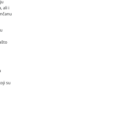
ju
ali i
lančanu
su
ašto
u
oji su