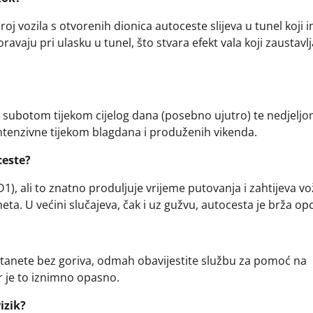
roj vozila s otvorenih dionica autoceste slijeva u tunel koji 
vaju pri ulasku u tunel, što stvara efekt vala koji zaustavlj
 subotom tijekom cijelog dana (posebno ujutro) te nedjelj
ntenzivne tijekom blagdana i produženih vikenda.
ceste?
), ali to znatno produljuje vrijeme putovanja i zahtijeva vo
eta. U većini slučajeva, čak i uz gužvu, autocesta je brža opc
ostanete bez goriva, odmah obavijestite službu za pomoć na
r je to iznimno opasno.
izik?