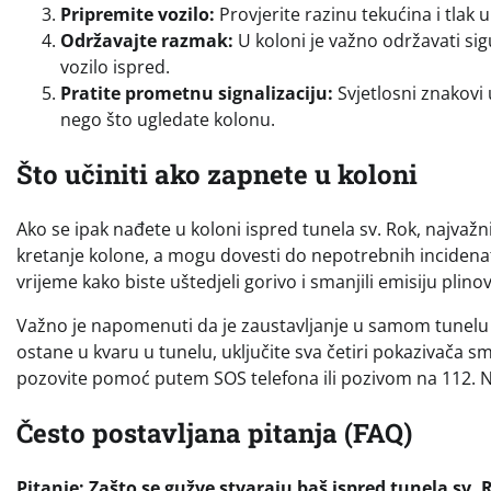
Pripremite vozilo:
Provjerite razinu tekućina i tlak 
Održavajte razmak:
U koloni je važno održavati sig
vozilo ispred.
Pratite prometnu signalizaciju:
Svjetlosni znakovi 
nego što ugledate kolonu.
Što učiniti ako zapnete u koloni
Ako se ipak nađete u koloni ispred tunela sv. Rok, najvažn
kretanje kolone, a mogu dovesti do nepotrebnih incidena
vrijeme kako biste uštedjeli gorivo i smanjili emisiju plin
Važno je napomenuti da je zaustavljanje u samom tunelu s
ostane u kvaru u tunelu, uključite sva četiri pokazivača sm
pozovite pomoć putem SOS telefona ili pozivom na 112. Ni
Često postavljana pitanja (FAQ)
Pitanje: Zašto se gužve stvaraju baš ispred tunela sv. 