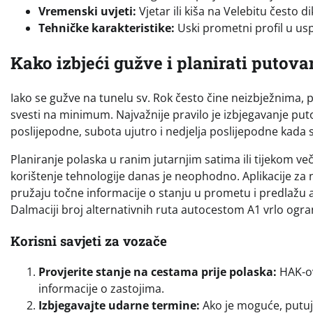
Vremenski uvjeti:
Vjetar ili kiša na Velebitu često d
Tehničke karakteristike:
Uski prometni profil u u
Kako izbjeći gužve i planirati putova
Iako se gužve na tunelu sv. Rok često čine neizbježnima,
svesti na minimum. Najvažnije pravilo je izbjegavanje put
poslijepodne, subota ujutro i nedjelja poslijepodne kada s
Planiranje polaska u ranim jutarnjim satima ili tijekom v
korištenje tehnologije danas je neophodno. Aplikacije z
pružaju točne informacije o stanju u prometu i predlažu 
Dalmaciji broj alternativnih ruta autocestom A1 vrlo ogra
Korisni savjeti za vozače
Provjerite stanje na cestama prije polaska:
HAK-ov
informacije o zastojima.
Izbjegavajte udarne termine:
Ako je moguće, putujt