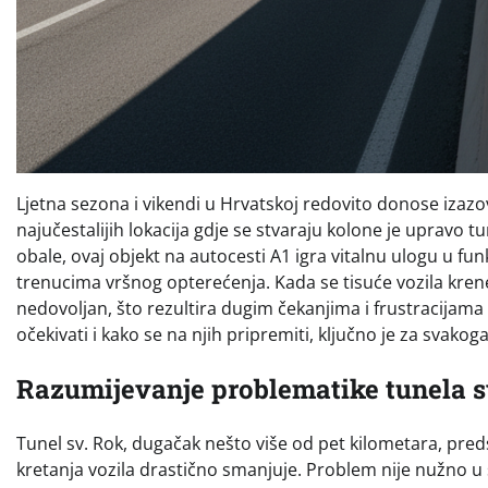
Ljetna sezona i vikendi u Hrvatskoj redovito donose izaz
najučestalijih lokacija gdje se stvaraju kolone je upravo 
obale, ovaj objekt na autocesti A1 igra vitalnu ulogu u fun
trenucima vršnog opterećenja. Kada se tisuće vozila krene
nedovoljan, što rezultira dugim čekanjima i frustracijama
očekivati i kako se na njih pripremiti, ključno je za svak
Razumijevanje problematike tunela s
Tunel sv. Rok, dugačak nešto više od pet kilometara, preds
kretanja vozila drastično smanjuje. Problem nije nužno u