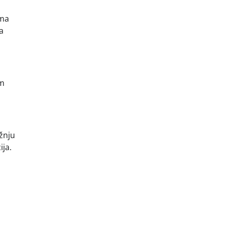
ima
a
om
žnju
ija.