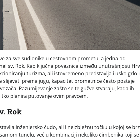
ove za sve sudionike u cestovnom prometu, a jedna od
tunel sv. Rok. Kao ključna poveznica između unutrašnjosti Hrv
kcioniranju turizma, ali istovremeno predstavlja i usko grlo 
 slijevati prema jugu, kapacitet prometnice često postaje
 vozača. Razumijevanje zašto se te gužve stvaraju, kada ih
oga tko planira putovanje ovim pravcem.
v. Rok
tavlja inženjersko čudo, ali i neizbježnu točku u kojoj se br
 samom tunelu, već u kombinaciji nekoliko čimbenika koji se