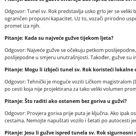
Odgovor: Tunel sv. Rok predstavlja usko grlo jer se veliki b
ograničen propusni kapacitet. Uz to, vozači prirodno uspora
promet iza njih.
Pitanje: Kada su najveće gužve tijekom ljeta?
Odgovor: Najveće gužve se očekuju petkom poslijepodne,
poslijepodne u smjeru unutrašnjosti. Također, gužve su i
Pitanje: Mogu li izbjeći tunel sv. Rok koristeći lokalne 
Odgovor: Tehnički je moguće voziti Ličkom magistralom (D1
po cesti koja nije projektirana za tako veliki volumen prom
Pitanje: Što raditi ako ostanem bez goriva u gužvi?
Odgovor: Provjera goriva prije puta je ključna. Ako ipak 
cestama. Nemojte napuštati vozilo i šetati po autocesti je
Pitanje: Jesu li gužve ispred tunela sv. Rok sigurnosni r