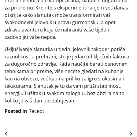
hrana ne mora biti komplicirana, skupa ni dugotrajna
za pripremu. Krenite s eksperimentiranjem već danas i
otkrijte kako slanutak može transformirati vaš
svakodnevni jelovnik u pravu gurmansku, a opet
zdravu avanturu koja će nahraniti vaše tijelo i
zadovoljiti vaše nepce.
Uključivanje slanutka u tjedni jelovnik također potiče
raznolikost u prehrani, što je jedan od ključnih faktora
za dugoročno zdravlje. Kada naučite barati osnovnim
tehnikama pripreme, više nećete gledati na kuhanje
kao na obvezu, već kao na priliku za igru s okusima i
teksturama. Slanutak je tu da vam pruži stabilnost,
energiju i užitak u svakom zalogaju, bez obzira na to
koliko je vaš dan bio zahtjevan.
Posted in
Recepti
Navigacija