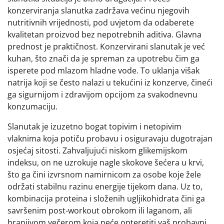
konzerviranja slanutka zadržava većinu njegovih
nutritivnih vrijednosti, pod uvjetom da odaberete
kvalitetan proizvod bez nepotrebnih aditiva. Glavna
prednost je praktičnost. Konzervirani slanutak je već
kuhan, što znači da je spreman za upotrebu čim ga
isperete pod mlazom hladne vode. To uklanja višak
natrija koji se često nalazi u tekućini iz konzerve, čineći
ga sigurnijom i zdravijom opcijom za svakodnevnu
konzumaciju.
Slanutak je izuzetno bogat topivim i netopivim
vlaknima koja potiču probavu i osiguravaju dugotrajan
osjećaj sitosti. Zahvaljujući niskom glikemijskom
indeksu, on ne uzrokuje nagle skokove šećera u krvi,
što ga čini izvrsnom namirnicom za osobe koje žele
održati stabilnu razinu energije tijekom dana. Uz to,
kombinacija proteina i složenih ugljikohidrata čini ga
savršenim post-workout obrokom ili laganom, ali
hranjivom večerom koja neće opteretiti vaš probavni