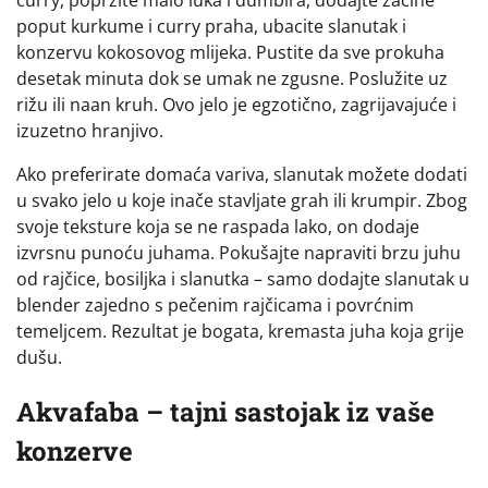
curry, popržite malo luka i đumbira, dodajte začine
poput kurkume i curry praha, ubacite slanutak i
konzervu kokosovog mlijeka. Pustite da sve prokuha
desetak minuta dok se umak ne zgusne. Poslužite uz
rižu ili naan kruh. Ovo jelo je egzotično, zagrijavajuće i
izuzetno hranjivo.
Ako preferirate domaća variva, slanutak možete dodati
u svako jelo u koje inače stavljate grah ili krumpir. Zbog
svoje teksture koja se ne raspada lako, on dodaje
izvrsnu punoću juhama. Pokušajte napraviti brzu juhu
od rajčice, bosiljka i slanutka – samo dodajte slanutak u
blender zajedno s pečenim rajčicama i povrćnim
temeljcem. Rezultat je bogata, kremasta juha koja grije
dušu.
Akvafaba – tajni sastojak iz vaše
konzerve