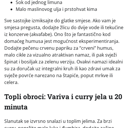
Sok od jednog limuna
Malo maslinovog ulja i prstohvat kima
Sve sastojke izmiksajte do glatke smjese. Ako vam je
smjesa pregusta, dodajte žlicu do dvije vode ili tekućine
iz konzerve (akvafabe). Ono što je fantastično kod
domaćeg humusa jest mogućnost eksperimentiranja.
Dodajte pečenu crvenu papriku za “crveni” humus,
malo cikle za vizualno atraktivan namaz, ili pak svježi
špinat i bosiljak za zelenu verziju. Ovakvi namazi idealni
su za doručak uz integralni kruh ili kao zdravi umak za
svježe povrće narezano na štapiće, poput mrkve ili
celera.
Topli obroci: Variva i curry jela u 20
minuta
Slanutak se izvrsno snalazi u toplim jelima. Za brzi