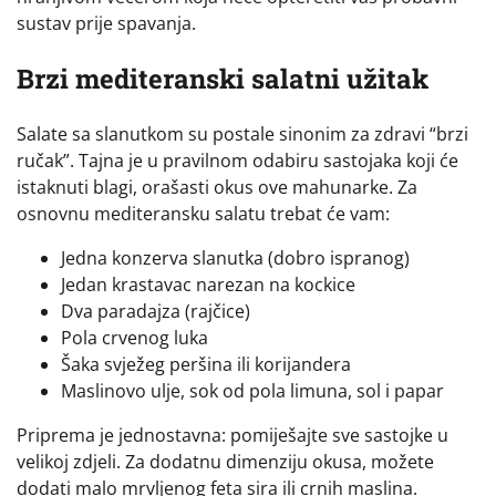
sustav prije spavanja.
Brzi mediteranski salatni užitak
Salate sa slanutkom su postale sinonim za zdravi “brzi
ručak”. Tajna je u pravilnom odabiru sastojaka koji će
istaknuti blagi, orašasti okus ove mahunarke. Za
osnovnu mediteransku salatu trebat će vam:
Jedna konzerva slanutka (dobro ispranog)
Jedan krastavac narezan na kockice
Dva paradajza (rajčice)
Pola crvenog luka
Šaka svježeg peršina ili korijandera
Maslinovo ulje, sok od pola limuna, sol i papar
Priprema je jednostavna: pomiješajte sve sastojke u
velikoj zdjeli. Za dodatnu dimenziju okusa, možete
dodati malo mrvljenog feta sira ili crnih maslina.