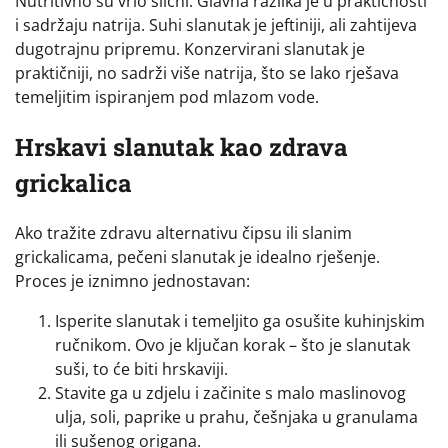
Nutritivno su vrlo slični. Glavna razlika je u praktičnosti
i sadržaju natrija. Suhi slanutak je jeftiniji, ali zahtijeva
dugotrajnu pripremu. Konzervirani slanutak je
praktičniji, no sadrži više natrija, što se lako rješava
temeljitim ispiranjem pod mlazom vode.
Hrskavi slanutak kao zdrava
grickalica
Ako tražite zdravu alternativu čipsu ili slanim
grickalicama, pečeni slanutak je idealno rješenje.
Proces je iznimno jednostavan:
Isperite slanutak i temeljito ga osušite kuhinjskim
ručnikom. Ovo je ključan korak – što je slanutak
suši, to će biti hrskaviji.
Stavite ga u zdjelu i začinite s malo maslinovog
ulja, soli, paprike u prahu, češnjaka u granulama
ili sušenog origana.