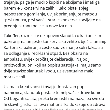
trajanja, pa ga je mudro kupiti na akcijama i imati ga
barem 4-5 konzervi na zalihi. Kako biste izbjegli
nepotrebno gomilanje, uvijek primjenjujte metodu
“prvi unutra, prvi van” – starije konzerve stavljajte na
prednju stranu police, a nove iza njih.
Također, razmislite o kupovini slanutka u kartonskim
pakiranjima umjesto konzervi ako želite izbjeći aluminij.
Kartonska pakiranja često sadrže manje soli i lakša su
za odlaganje u reciklažni otpad. Bez obzira na
ambalažu, uvijek pročitajte deklaraciju. Najbolji
proizvodi su oni koji na popisu sastojaka imaju samo
dvije stavke: slanutak i vodu, uz eventualno malo
morske soli.
Uz malo kreativnosti i ovaj jednostavan popis
namirnica, slanutak postaje temelj vaše zdrave kuhinje.
Od bogatih salata, preko kremastih namaza, pa sve do
hrskavih grickalica, ova mahunarka dokazuje da zdrava