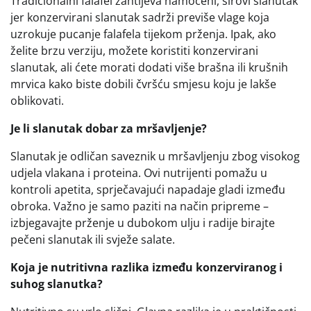
Tradicionalni falafel zahtijeva namočeni, sirovi slanutak
jer konzervirani slanutak sadrži previše vlage koja
uzrokuje pucanje falafela tijekom prženja. Ipak, ako
želite brzu verziju, možete koristiti konzervirani
slanutak, ali ćete morati dodati više brašna ili krušnih
mrvica kako biste dobili čvršću smjesu koju je lakše
oblikovati.
Je li slanutak dobar za mršavljenje?
Slanutak je odličan saveznik u mršavljenju zbog visokog
udjela vlakana i proteina. Ovi nutrijenti pomažu u
kontroli apetita, sprječavajući napadaje gladi između
obroka. Važno je samo paziti na način pripreme –
izbjegavajte prženje u dubokom ulju i radije birajte
pečeni slanutak ili svježe salate.
Koja je nutritivna razlika između konzerviranog i
suhog slanutka?