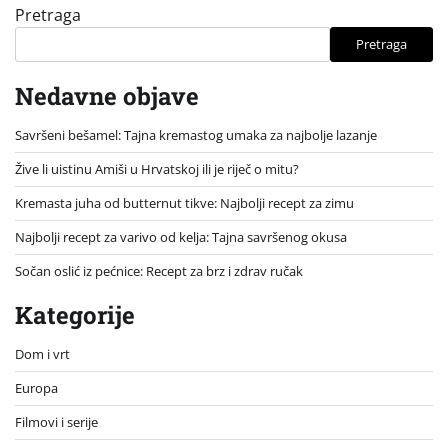
Pretraga
Pretraga
Nedavne objave
Savršeni bešamel: Tajna kremastog umaka za najbolje lazanje
Žive li uistinu Amiši u Hrvatskoj ili je riječ o mitu?
Kremasta juha od butternut tikve: Najbolji recept za zimu
Najbolji recept za varivo od kelja: Tajna savršenog okusa
Sočan oslić iz pećnice: Recept za brz i zdrav ručak
Kategorije
Dom i vrt
Europa
Filmovi i serije