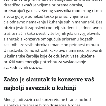
drastično skraćuje vrijeme pripreme obroka,
pretvarajući ga u savršenog saveznika modernog ritma
života gdje je ponekad teško pronaći vrijeme za
cjelodnevno namakanje i kuhanje suhih mahunarki. Bez
obzira jeste li zaposleni roditelj, student ili jednostavno
tražite način kako uvesti više biljnih jela u svoj jelovnik,
slanutak iz konzerve omogućuje pripremu bogatih,
zasitnih i zdravih obroka u manje od petnaest minuta.
U nastavku ćemo istražiti kako ovu namirnicu pretvoriti
u kulinarske čarolije koje će oduševiti vaše ukućane i
pružiti vam energiju potrebnu za savladavanje
svakodnevnih izazova.
Zašto je slanutak iz konzerve vaš
najbolji saveznik u kuhinji
Mnogi ljudi zaziru od konzervirane hrane, no kod
slanutka situacija je bitno drugačija. Proces