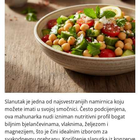
Slanutak je jedna od najsvestranijih namirnica koju
možete imati u svojoj smočnici. Često podcijenjena,
ova mahunarka nudi izniman nutritivni profil bogat
biljnim bjelančevinama, vlaknima, željezom i
magnezijem, što je čini idealnim izborom za
svakodnevnu prehranu. Korištenje slanutka iz konzerve