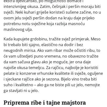
ekstra djevičansko, po mogućnosti domaće i
intenzivnijeg okusa. Zatim, češnjak i peršin moraju biti
svježi. Neki kuhari griješe koristeći sušene začine, no u
ovom jelu svježi peršin dodan na kraju daje prijeko
potrebnu notu svježine koja razbija masnoću
maslinovog ulja.
Kada kupujete grdobinu, tražite svjež primjerak. Meso
bi trebalo biti sjajno, elastično na dodir i bez
neugodnih mirisa. Ako vam ribar može očistiti ribu, to
će vam uštedjeti puno vremena, no obavezno tražite
da vam sačuva glavu ako je moguće, jer ona daje
najviše okusa temeljcu. Za rajčicu, najbolje je koristiti
pelate iz konzerve vrhunske kvalitete ili svježe, oguljene
i sjeckane rajčice ako je sezona. Bijelo vino treba biti
suho i kvalitetno – ako ga ne biste pili uz jelo, nemojte
ga stavljati ni u jelo.
Priprema ribe i tajne majstora