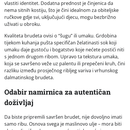
vlastiti identitet. Dodatna prednost je činjenica da
nema sitnih kostiju, što je čini idealnom za obiteljske
ručkove gdje svi, uključujući djecu, mogu bezbrižno
uživati u obroku.
Kvaliteta brudeta ovisi o “šugu” ili umaku. Grdobina
tijekom kuhanja pušta specifičan želatinasti sok koji
umaku daje gustoću i bogatstvo koje nećete postići niti
s jednom drugom ribom. Upravo ta tekstura umaka,
koja se savršeno veže uz palentu ili prepečeni kruh, čini
razliku između prosječnog ribljeg variva i vrhunskog
dalmatinskog brudeta.
Odabir namirnica za autentičan
doživljaj
Da biste pripremili savršen brudet, nije dovoljno imati
samo ribu. Osnova svega je maslinovo ulje – mora biti