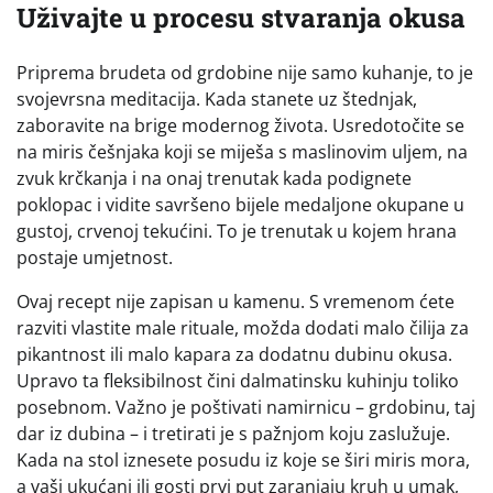
Uživajte u procesu stvaranja okusa
Priprema brudeta od grdobine nije samo kuhanje, to je
svojevrsna meditacija. Kada stanete uz štednjak,
zaboravite na brige modernog života. Usredotočite se
na miris češnjaka koji se miješa s maslinovim uljem, na
zvuk krčkanja i na onaj trenutak kada podignete
poklopac i vidite savršeno bijele medaljone okupane u
gustoj, crvenoj tekućini. To je trenutak u kojem hrana
postaje umjetnost.
Ovaj recept nije zapisan u kamenu. S vremenom ćete
razviti vlastite male rituale, možda dodati malo čilija za
pikantnost ili malo kapara za dodatnu dubinu okusa.
Upravo ta fleksibilnost čini dalmatinsku kuhinju toliko
posebnom. Važno je poštivati namirnicu – grdobinu, taj
dar iz dubina – i tretirati je s pažnjom koju zaslužuje.
Kada na stol iznesete posudu iz koje se širi miris mora,
a vaši ukućani ili gosti prvi put zaranjaju kruh u umak,