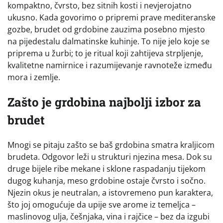
kompaktno, čvrsto, bez sitnih kosti i nevjerojatno
ukusno. Kada govorimo o pripremi prave mediteranske
gozbe, brudet od grdobine zauzima posebno mjesto
na pijedestalu dalmatinske kuhinje. To nije jelo koje se
priprema u žurbi; to je ritual koji zahtijeva strpljenje,
kvalitetne namirnice i razumijevanje ravnoteže između
mora i zemlje.
Zašto je grdobina najbolji izbor za
brudet
Mnogi se pitaju zašto se baš grdobina smatra kraljicom
brudeta. Odgovor leži u strukturi njezina mesa. Dok su
druge bijele ribe mekane i sklone raspadanju tijekom
dugog kuhanja, meso grdobine ostaje čvrsto i sočno.
Njezin okus je neutralan, a istovremeno pun karaktera,
što joj omogućuje da upije sve arome iz temeljca –
maslinovog ulja, češnjaka, vina i rajčice – bez da izgubi