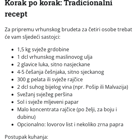
Korak po korak: Tradicionalni
recept
Za pripremu vrhunskog brudeta za četiri osobe trebat
će vam sljedeći sastojci:
1,5 kg svježe grdobine
1 dcl vrhunskog maslinovog ulja
2 glavice luka, sitno nasjeckane
4-5 češanja češnjaka, sitno sjeckanog
300 g pelata ili svježe rajčice
2 dcl suhog bijelog vina (npr. Pošip ili Malvazija)
Svežanj svježeg peršina
Sol i svježe mljeveni papar
Malo koncentrata rajčice (po želji, za boju i
dubinu)
Opcionalno: lovorov list i nekoliko zrna papra
Postupak kuhanja: