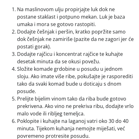
Na maslinovom ulju propirjajte luk dok ne
postane staklast i potpuno mekan. Luk je baza
umaka i mora se gotovo rastopiti.
Dodajte češnjak i peršin, kratko popržite samo
dok češnjak ne zamiriše (pazite da ne zagori jer će
postati gorak).
Dodajte rajčicu i koncentrat rajčice te kuhajte
desetak minuta da se okusi povežu.
Složite komade grdobine u posudu u jednom
sloju. Ako imate više ribe, pokušajte je rasporediti
tako da svaki komad bude u doticaju s dnom
posude.
Prelijte bijelim vinom tako da riba bude gotovo
prekrivena. Ako vino ne prekriva ribu, dodajte vrlo
malo vode ili ribljeg temeljca.
Poklopite i kuhajte na laganoj vatri oko 30 do 40
minuta. Tijekom kuhanja nemojte miješati, već
povremeno protresite posudu.