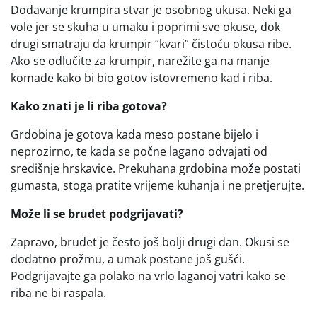
Dodavanje krumpira stvar je osobnog ukusa. Neki ga
vole jer se skuha u umaku i poprimi sve okuse, dok
drugi smatraju da krumpir “kvari” čistoću okusa ribe.
Ako se odlučite za krumpir, narežite ga na manje
komade kako bi bio gotov istovremeno kad i riba.
Kako znati je li riba gotova?
Grdobina je gotova kada meso postane bijelo i
neprozirno, te kada se počne lagano odvajati od
središnje hrskavice. Prekuhana grdobina može postati
gumasta, stoga pratite vrijeme kuhanja i ne pretjerujte.
Može li se brudet podgrijavati?
Zapravo, brudet je često još bolji drugi dan. Okusi se
dodatno prožmu, a umak postane još gušći.
Podgrijavajte ga polako na vrlo laganoj vatri kako se
riba ne bi raspala.