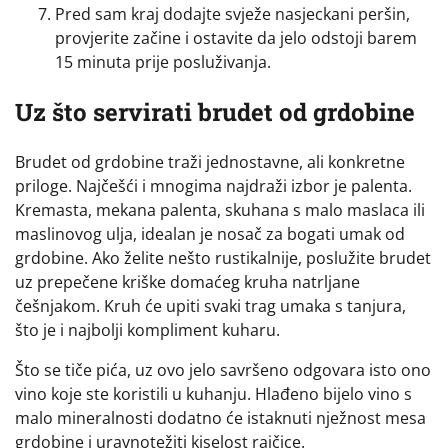
Pred sam kraj dodajte svježe nasjeckani peršin,
provjerite začine i ostavite da jelo odstoji barem
15 minuta prije posluživanja.
Uz što servirati brudet od grdobine
Brudet od grdobine traži jednostavne, ali konkretne
priloge. Najčešći i mnogima najdraži izbor je palenta.
Kremasta, mekana palenta, skuhana s malo maslaca ili
maslinovog ulja, idealan je nosač za bogati umak od
grdobine. Ako želite nešto rustikalnije, poslužite brudet
uz prepečene kriške domaćeg kruha natrljane
češnjakom. Kruh će upiti svaki trag umaka s tanjura,
što je i najbolji kompliment kuharu.
Što se tiče pića, uz ovo jelo savršeno odgovara isto ono
vino koje ste koristili u kuhanju. Hlađeno bijelo vino s
malo mineralnosti dodatno će istaknuti nježnost mesa
grdobine i uravnotežiti kiselost rajčice.