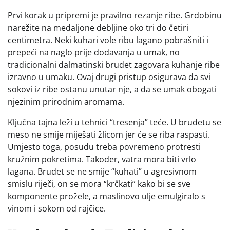
Prvi korak u pripremi je pravilno rezanje ribe. Grdobinu
narežite na medaljone debljine oko tri do četiri
centimetra. Neki kuhari vole ribu lagano pobrašniti i
prepeći na naglo prije dodavanja u umak, no
tradicionalni dalmatinski brudet zagovara kuhanje ribe
izravno u umaku. Ovaj drugi pristup osigurava da svi
sokovi iz ribe ostanu unutar nje, a da se umak obogati
njezinim prirodnim aromama.
Ključna tajna leži u tehnici “tresenja” teće. U brudetu se
meso ne smije miješati žlicom jer će se riba raspasti.
Umjesto toga, posudu treba povremeno protresti
kružnim pokretima. Također, vatra mora biti vrlo
lagana. Brudet se ne smije “kuhati” u agresivnom
smislu riječi, on se mora “krčkati” kako bi se sve
komponente prožele, a maslinovo ulje emulgiralo s
vinom i sokom od rajčice.