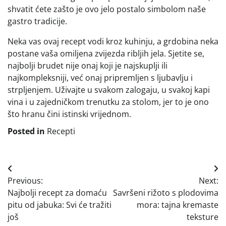
shvatit ćete zašto je ovo jelo postalo simbolom naše
gastro tradicije.
Neka vas ovaj recept vodi kroz kuhinju, a grdobina neka
postane vaša omiljena zvijezda ribljih jela. Sjetite se,
najbolji brudet nije onaj koji je najskuplji ili
najkompleksniji, već onaj pripremljen s ljubavlju i
strpljenjem. Uživajte u svakom zalogaju, u svakoj kapi
vina i u zajedničkom trenutku za stolom, jer to je ono
što hranu čini istinski vrijednom.
Posted in
Recepti
Navigacija
Previous:
Next:
objava
Najbolji recept za domaću
Savršeni rižoto s plodovima
pitu od jabuka: Svi će tražiti
mora: tajna kremaste
još
teksture