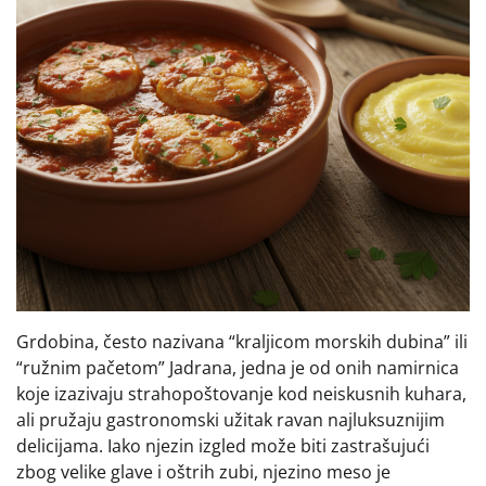
Grdobina, često nazivana “kraljicom morskih dubina” ili
“ružnim pačetom” Jadrana, jedna je od onih namirnica
koje izazivaju strahopoštovanje kod neiskusnih kuhara,
ali pružaju gastronomski užitak ravan najluksuznijim
delicijama. Iako njezin izgled može biti zastrašujući
zbog velike glave i oštrih zubi, njezino meso je