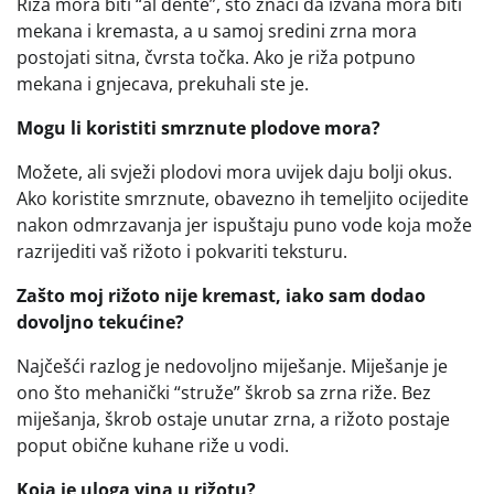
Riža mora biti “al dente”, što znači da izvana mora biti
mekana i kremasta, a u samoj sredini zrna mora
postojati sitna, čvrsta točka. Ako je riža potpuno
mekana i gnjecava, prekuhali ste je.
Mogu li koristiti smrznute plodove mora?
Možete, ali svježi plodovi mora uvijek daju bolji okus.
Ako koristite smrznute, obavezno ih temeljito ocijedite
nakon odmrzavanja jer ispuštaju puno vode koja može
razrijediti vaš rižoto i pokvariti teksturu.
Zašto moj rižoto nije kremast, iako sam dodao
dovoljno tekućine?
Najčešći razlog je nedovoljno miješanje. Miješanje je
ono što mehanički “struže” škrob sa zrna riže. Bez
miješanja, škrob ostaje unutar zrna, a rižoto postaje
poput obične kuhane riže u vodi.
Koja je uloga vina u rižotu?