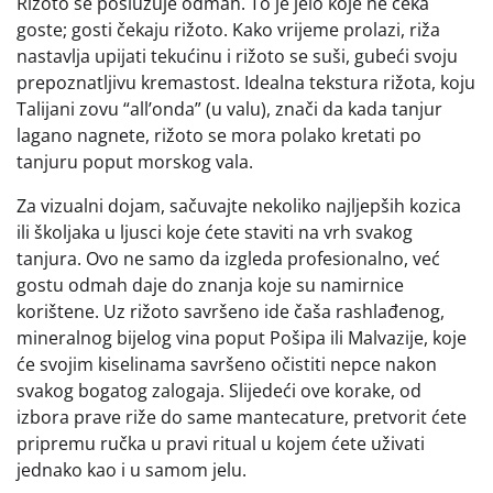
Rižoto se poslužuje odmah. To je jelo koje ne čeka
goste; gosti čekaju rižoto. Kako vrijeme prolazi, riža
nastavlja upijati tekućinu i rižoto se suši, gubeći svoju
prepoznatljivu kremastost. Idealna tekstura rižota, koju
Talijani zovu “all’onda” (u valu), znači da kada tanjur
lagano nagnete, rižoto se mora polako kretati po
tanjuru poput morskog vala.
Za vizualni dojam, sačuvajte nekoliko najljepših kozica
ili školjaka u ljusci koje ćete staviti na vrh svakog
tanjura. Ovo ne samo da izgleda profesionalno, već
gostu odmah daje do znanja koje su namirnice
korištene. Uz rižoto savršeno ide čaša rashlađenog,
mineralnog bijelog vina poput Pošipa ili Malvazije, koje
će svojim kiselinama savršeno očistiti nepce nakon
svakog bogatog zalogaja. Slijedeći ove korake, od
izbora prave riže do same mantecature, pretvorit ćete
pripremu ručka u pravi ritual u kojem ćete uživati
jednako kao i u samom jelu.