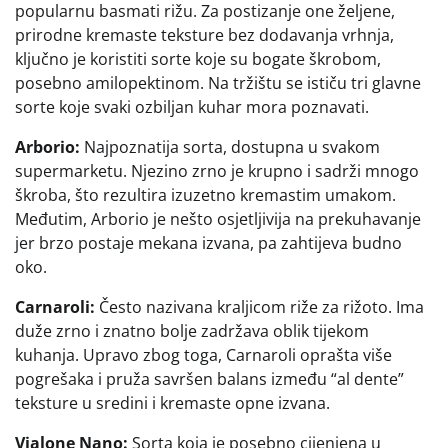
popularnu basmati rižu. Za postizanje one željene,
prirodne kremaste teksture bez dodavanja vrhnja,
ključno je koristiti sorte koje su bogate škrobom,
posebno amilopektinom. Na tržištu se ističu tri glavne
sorte koje svaki ozbiljan kuhar mora poznavati.
Arborio:
Najpoznatija sorta, dostupna u svakom
supermarketu. Njezino zrno je krupno i sadrži mnogo
škroba, što rezultira izuzetno kremastim umakom.
Međutim, Arborio je nešto osjetljivija na prekuhavanje
jer brzo postaje mekana izvana, pa zahtijeva budno
oko.
Carnaroli:
Često nazivana kraljicom riže za rižoto. Ima
duže zrno i znatno bolje zadržava oblik tijekom
kuhanja. Upravo zbog toga, Carnaroli oprašta više
pogrešaka i pruža savršen balans između “al dente”
teksture u sredini i kremaste opne izvana.
Vialone Nano:
Sorta koja je posebno cijenjena u