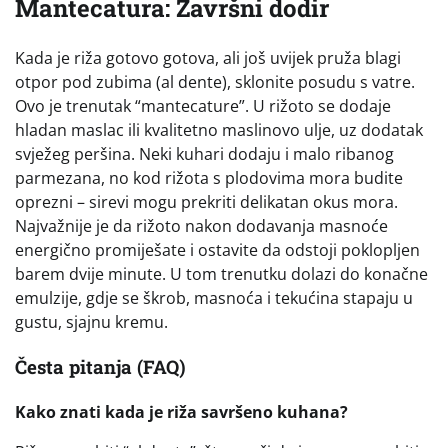
Mantecatura: Završni dodir
Kada je riža gotovo gotova, ali još uvijek pruža blagi
otpor pod zubima (al dente), sklonite posudu s vatre.
Ovo je trenutak “mantecature”. U rižoto se dodaje
hladan maslac ili kvalitetno maslinovo ulje, uz dodatak
svježeg peršina. Neki kuhari dodaju i malo ribanog
parmezana, no kod rižota s plodovima mora budite
oprezni – sirevi mogu prekriti delikatan okus mora.
Najvažnije je da rižoto nakon dodavanja masnoće
energično promiješate i ostavite da odstoji poklopljen
barem dvije minute. U tom trenutku dolazi do konačne
emulzije, gdje se škrob, masnoća i tekućina stapaju u
gustu, sjajnu kremu.
Česta pitanja (FAQ)
Kako znati kada je riža savršeno kuhana?