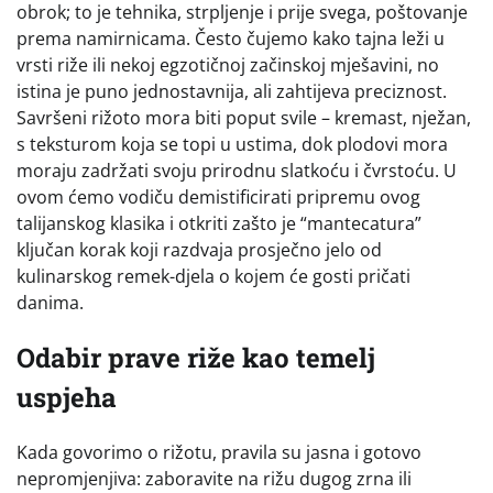
obrok; to je tehnika, strpljenje i prije svega, poštovanje
prema namirnicama. Često čujemo kako tajna leži u
vrsti riže ili nekoj egzotičnoj začinskoj mješavini, no
istina je puno jednostavnija, ali zahtijeva preciznost.
Savršeni rižoto mora biti poput svile – kremast, nježan,
s teksturom koja se topi u ustima, dok plodovi mora
moraju zadržati svoju prirodnu slatkoću i čvrstoću. U
ovom ćemo vodiču demistificirati pripremu ovog
talijanskog klasika i otkriti zašto je “mantecatura”
ključan korak koji razdvaja prosječno jelo od
kulinarskog remek-djela o kojem će gosti pričati
danima.
Odabir prave riže kao temelj
uspjeha
Kada govorimo o rižotu, pravila su jasna i gotovo
nepromjenjiva: zaboravite na rižu dugog zrna ili