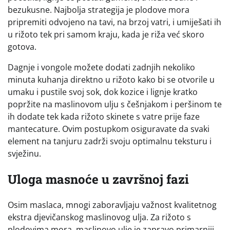
bezukusne. Najbolja strategija je plodove mora
pripremiti odvojeno na tavi, na brzoj vatri, i umiješati ih
u rižoto tek pri samom kraju, kada je riža već skoro
gotova.
Dagnje i vongole možete dodati zadnjih nekoliko
minuta kuhanja direktno u rižoto kako bi se otvorile u
umaku i pustile svoj sok, dok kozice i lignje kratko
popržite na maslinovom ulju s češnjakom i peršinom te
ih dodate tek kada rižoto skinete s vatre prije faze
mantecature. Ovim postupkom osiguravate da svaki
element na tanjuru zadrži svoju optimalnu teksturu i
svježinu.
Uloga masnoće u završnoj fazi
Osim maslaca, mnogi zaboravljaju važnost kvalitetnog
ekstra djevičanskog maslinovog ulja. Za rižoto s
plodovima mora, maslinovo ulje je zapravo primarniji