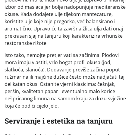
izbor od maslaca jer bolje nadopunjuje mediteranske
okuse. Kada dodajete ulje tijekom mantecature,
koristite ulje koje nije pregorko, već balansirano i
aromatično. Upravo će ta završna žlica ulja dati onaj
prekrasan sjaj na tanjuru koji karakterizira vrhunske
restoranske rižote.
Isto tako, nemojte pretjerivati sa začinima. Plodovi
mora imaju vlastiti, vrlo bogat profil okusa (jod,
slatkoća, slanoća). Dodavanje previše začina poput
ružmarina ili majčine dušice često može nadjačati taj
delikatan okus. Ostanite vjerni klasicima: češnjak,
peršin, kvalitetan papar i eventualno malo korice
nešpricanog limuna na samom kraju za dozu svježine
koja će podići cijelo jelo.
Serviranje i estetika na tanjuru