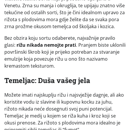
Venetu. Zrna su manja i okruglija, te upijaju znatno više
tekućine od ostalih sorti, što je čini idealnom upravo za
rižota s plodovima mora gdje želite da se svaka pora
zrna prožme okusom temeljca od školjaka i kozica.
Bez obzira koju sortu odaberete, najvažnije pravilo
glasi:
rižu nikada nemojte prati
. Pranjem biste uklonili
površinski škrob koji je prijeko potreban za stvaranje
emulzije koja povezuje rižu u ono što nazivamo
kremastom teksturom.
Temeljac: Duša vašeg jela
Možete imati najskuplju rižu i najsvježije dagnje, ali ako
koristite vodu iz slavine ili kupovnu kocku za juhu,
rižoto nikada neće dosegnuti svoj puni potencijal.
Temeljac je medij u kojem se riža kuha i kroz koji se
okusi prenose. Za rižoto s plodovima mora idealno je
pripremiti riblji temeljac ili “fumet”.