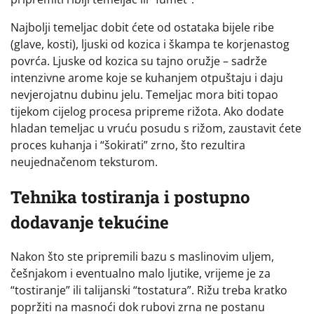
Najbolji temeljac dobit ćete od ostataka bijele ribe
(glave, kosti), ljuski od kozica i škampa te korjenastog
povrća. Ljuske od kozica su tajno oružje – sadrže
intenzivne arome koje se kuhanjem otpuštaju i daju
nevjerojatnu dubinu jelu. Temeljac mora biti topao
tijekom cijelog procesa pripreme rižota. Ako dodate
hladan temeljac u vruću posudu s rižom, zaustavit ćete
proces kuhanja i “šokirati” zrno, što rezultira
neujednačenom teksturom.
Tehnika tostiranja i postupno
dodavanje tekućine
Nakon što ste pripremili bazu s maslinovim uljem,
češnjakom i eventualno malo ljutike, vrijeme je za
“tostiranje” ili talijanski “tostatura”. Rižu treba kratko
popržiti na masnoći dok rubovi zrna ne postanu