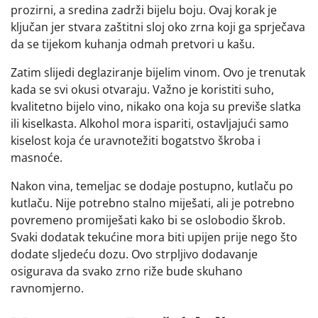
prozirni, a sredina zadrži bijelu boju. Ovaj korak je
ključan jer stvara zaštitni sloj oko zrna koji ga sprječava
da se tijekom kuhanja odmah pretvori u kašu.
Zatim slijedi deglaziranje bijelim vinom. Ovo je trenutak
kada se svi okusi otvaraju. Važno je koristiti suho,
kvalitetno bijelo vino, nikako ona koja su previše slatka
ili kiselkasta. Alkohol mora ispariti, ostavljajući samo
kiselost koja će uravnotežiti bogatstvo škroba i
masnoće.
Nakon vina, temeljac se dodaje postupno, kutlaču po
kutlaču. Nije potrebno stalno miješati, ali je potrebno
povremeno promiješati kako bi se oslobodio škrob.
Svaki dodatak tekućine mora biti upijen prije nego što
dodate sljedeću dozu. Ovo strpljivo dodavanje
osigurava da svako zrno riže bude skuhano
ravnomjerno.