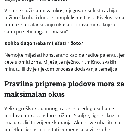
Vino ne služi samo za okus; njegova kiselost razbija
težinu škroba i dodaje kompleksnost jelu. Kiselost vina
pomaže u balansiranju okusa plodova mora koji su
sami po sebi bogati i “masni”.
Koliko dugo treba miješati rižoto?
Nemojte miješati konstantno kao da radite palentu, jer
ćete slomiti zrna. Miješajte nježno, ritmično, svakih
minutu ili dvije tijekom procesa dodavanja temeljca.
Pravilna priprema plodova mora za
maksimalan okus
Velika greška koju mnogi rade je predugo kuhanje
plodova mora zajedno s rižom. Školjke, lignje i kozice
imaju različito vrijeme kuhanja. Ako ih sve ubacite na
početku, lignje će postati gumene, a kozice suhe i