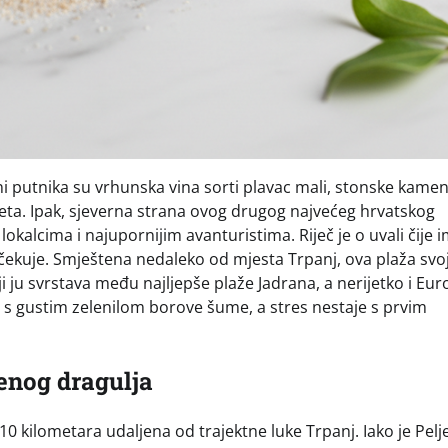
i putnika su vrhunska vina sorti plavac mali, stonske kameni
 svijeta. Ipak, sjeverna strana ovog drugog najvećeg hrvatskog
okalcima i najupornijim avanturistima. Riječ je o uvali čije 
čekuje. Smještena nedaleko od mjesta Trpanj, ova plaža svo
 ju svrstava među najljepše plaže Jadrana, a nerijetko i Eur
a s gustim zelenilom borove šume, a stres nestaje s prvim
venog dragulja
 10 kilometara udaljena od trajektne luke Trpanj. Iako je Pelj