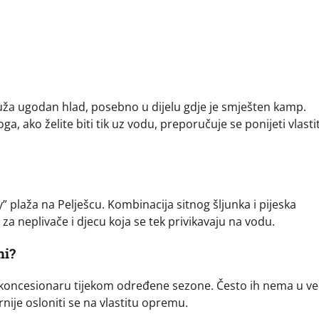
uža ugodan hlad, posebno u dijelu gdje je smješten kamp.
 ako želite biti tik uz vodu, preporučuje se ponijeti vlastit
y” plaža na Pelješcu. Kombinacija sitnog šljunka i pijeska
za neplivače i djecu koja se tek privikavaju na vodu.
ni?
i o koncesionaru tijekom određene sezone. Često ih nema u v
rnije osloniti se na vlastitu opremu.