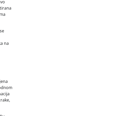
avo
tirana
ema
nse
ka na
njena
ugodnom
nacija
zrake,