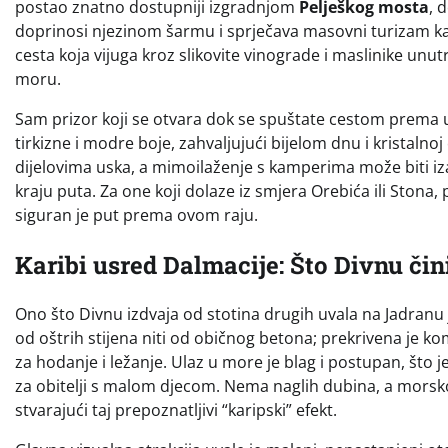
postao znatno dostupniji izgradnjom
Pelješkog mosta
, 
doprinosi njezinom šarmu i sprječava masovni turizam kak
cesta koja vijuga kroz slikovite vinograde i maslinike unu
moru.
Sam prizor koji se otvara dok se spuštate cestom prema u
tirkizne i modre boje, zahvaljujući bijelom dnu i kristalno
dijelovima uska, a mimoilaženje s kamperima može biti iz
kraju puta. Za one koji dolaze iz smjera Orebića ili Stona,
siguran je put prema ovom raju.
Karibi usred Dalmacije: Što Divnu či
Ono što Divnu izdvaja od stotina drugih uvala na Jadranu j
od oštrih stijena niti od običnog betona; prekrivena je 
za hodanje i ležanje. Ulaz u more je blag i postupan, što j
za obitelji s malom djecom. Nema naglih dubina, a morsko 
stvarajući taj prepoznatljivi “karipski” efekt.