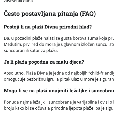
završetak dana.
Često postavljana pitanja (FAQ)
Postoji li na plaži Divna prirodni hlad?
Da, u pozadini plaže nalazi se gusta borova šuma koja pr
Međutim, prvi red do mora je uglavnom izložen suncu, stoga,
suncobran ili šator za plažu.
Je li plaža pogodna za malu djecu?
Apsolutno. Plaža Divna je jedna od najboljih “child-friendl
omogućuje bezbrižnu igru, a plitak ulaz u more je siguran 
Mogu li se na plaži unajmiti ležaljke i suncobra
Ponuda najma ležaljki i suncobrana je varijabilna i ovis
broju kako bi se očuvala prirodna ljepota plaže, pa je sigu