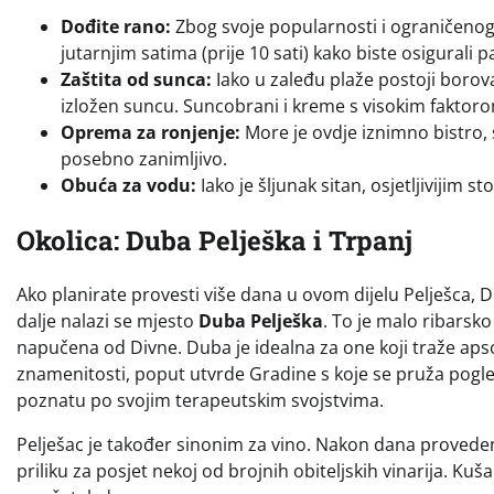
Dođite rano:
Zbog svoje popularnosti i ograničenog 
jutarnjim satima (prije 10 sati) kako biste osigurali p
Zaštita od sunca:
Iako u zaleđu plaže postoji borova
izložen suncu. Suncobrani i kreme s visokim faktor
Oprema za ronjenje:
More je ovdje iznimno bistro, 
posebno zanimljivo.
Obuća za vodu:
Iako je šljunak sitan, osjetljiviji
Okolica: Duba Pelješka i Trpanj
Ako planirate provesti više dana u ovom dijelu Pelješca, Di
dalje nalazi se mjesto
Duba Pelješka
. To je malo ribarsk
napučena od Divne. Duba je idealna za one koji traže apsol
znamenitosti, poput utvrde Gradine s koje se pruža pogled 
poznatu po svojim terapeutskim svojstvima.
Pelješac je također sinonim za vino. Nakon dana provede
priliku za posjet nekoj od brojnih obiteljskih vinarija. 