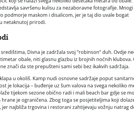
očić koji se nalazi svega nekoliko desetaka metara od obale.
edstavlja savršenu kulisu za nezaboravne fotografije. Mnogi
govo podmorje maskom i disalicom, jer je taj dio uvale bogat
u netaknutoj prirodi.
odi
im središtima, Divna je zadržala svoj “robinson” duh. Ovdje n
ntimetar obale, niti glasnu glazbu iz brojnih noćnih klubova. 
 ne znači da ste prepušteni sami sebi bez ikakvih sadržaja.
uklapa u okoliš. Kamp nudi osnovne sadržaje poput sanitar
ost je lokacija – buđenje uz šum valova na svega nekoliko m
plaže tijekom sezone obično radi i mali beach bar gdje se m
hrane je ograničena. Zbog toga se posjetiteljima koji dolaz
, jer najbliža trgovina i restorani zahtijevaju vožnju natrag d