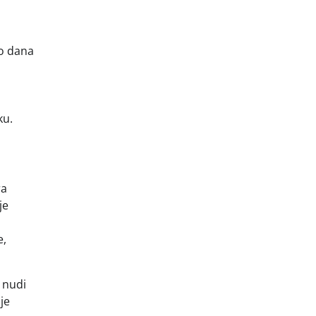
io dana
ku.
ra
je
e,
 nudi
je