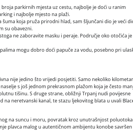
broja parkirnih mjesta uz cestu, najbolje je doći u ranim
arking i najbolje mjesto na plaži.
 šuma koja pruža prirodni hlad, sam šljunčani dio je veći d
om su obavezni.
stoga ne zaboravite masku i peraje. Područje oko otočića je
m stopalima mogu dobro doći papuče za vodu, posebno pri ulas
vna nije jedino što vrijedi posjetiti. Samo nekoliko kilometa
o naselje s još jednom prekrasnom plažom koja je često man
utnu tišinu. S druge strane, obližnji Trpanj nudi povijesne
na neretvanski kanal, te stazu ljekovitog blata u uvali Blac
nog na suncu i moru, povratak kroz unutrašnjost poluotoka
Kušanje plavca malog u autentičnom ambijentu konobe savršen 