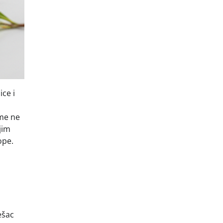
ce i
ime ne
jim
ope.
ešac