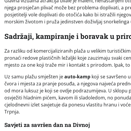
Glavna vizualna atrakcija uvale je maleni, nenastanjeni ot
njega prosječan plivač može bez problema doplivati, a pr
posjetitelji vole doplivati do otočića kako bi istražili nje
morskim životom i pruža jedinstven doživljaj snorkelinga 
Sadržaji, kampiranje i boravak u prir
Za razliku od komercijaliziranih plaža u velikim turističk
pronaći redove plastičnih ležaljki koje zauzimaju svaki ce
mjesto za one koji traže mir i kontakt s prirodom. Ipak, to
Uz samu plažu smješten je
auto-kamp
koji se savršeno 
čvora i mjesta za pranje posuđa, a njegova najveća predn
od mora luksuz je koji se ovdje podrazumijeva. U sklopu 
osvježiti hladnim pićem, kavom ili sladoledom, no ponuda 
cjelodnevni izlet savjetuje da ponesu vlastitu hranu i voće
Trpnja.
Savjeti za savršen dan na Divnoj