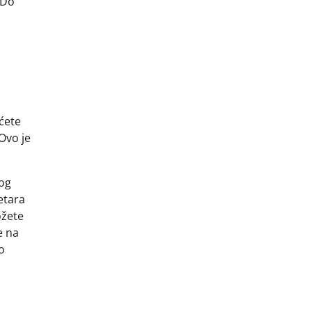
 Do
ećete
Ovo je
nog
etara
ožete
e na
o