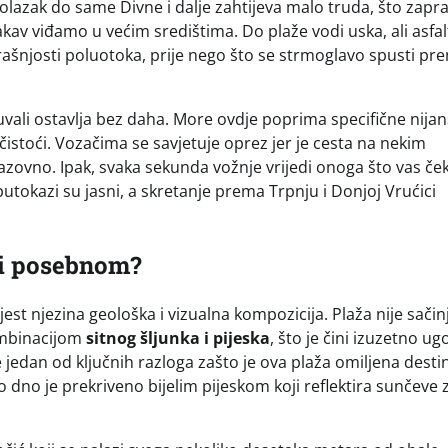
dolazak do same Divne i dalje zahtijeva malo truda, što zapr
av viđamo u većim središtima. Do plaže vodi uska, ali asfal
trašnjosti poluotoka, prije nego što se strmoglavo spusti pr
vali ostavlja bez daha. More ovdje poprima specifične nija
j čistoći. Vozačima se savjetuje oprez jer je cesta na nekim
azovno. Ipak, svaka sekunda vožnje vrijedi onoga što vas če
 putokazi su jasni, a skretanje prema Trpnju i Donjoj Vrućici
ni posebnom?
est njezina geološka i vizualna kompozicija. Plaža nije sači
kombinacijom
sitnog šljunka i pijeska
, što je čini izuzetno 
e jedan od ključnih razloga zašto je ova plaža omiljena desti
dno je prekriveno bijelim pijeskom koji reflektira sunčeve 