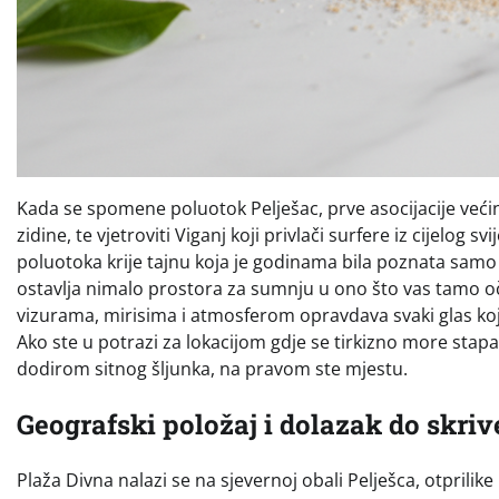
Kada se spomene poluotok Pelješac, prve asocijacije većin
zidine, te vjetroviti Viganj koji privlači surfere iz cijelog
poluotoka krije tajnu koja je godinama bila poznata samo l
ostavlja nimalo prostora za sumnju u ono što vas tamo o
vizurama, mirisima i atmosferom opravdava svaki glas koji
Ako ste u potrazi za lokacijom gdje se tirkizno more stap
dodirom sitnog šljunka, na pravom ste mjestu.
Geografski položaj i dolazak do skri
Plaža Divna nalazi se na sjevernoj obali Pelješca, otprilike