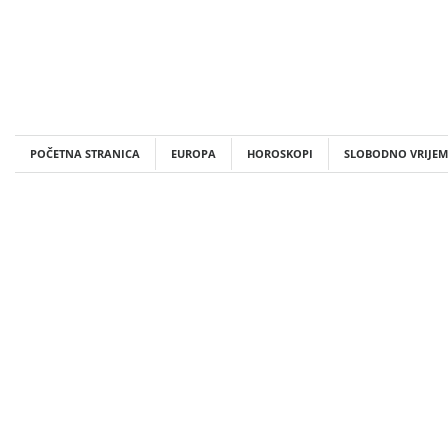
Skip
to
content
POČETNA STRANICA
EUROPA
HOROSKOPI
SLOBODNO VRIJEM