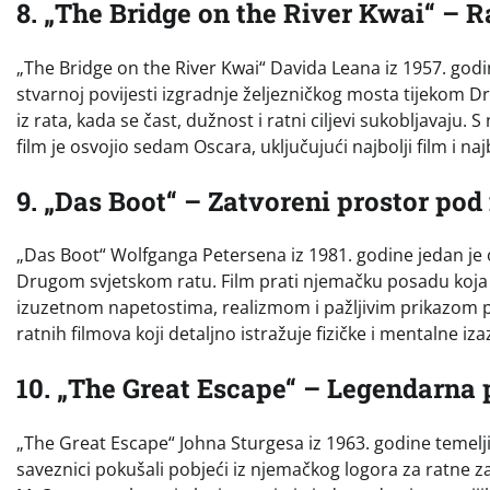
8. „The Bridge on the River Kwai“ –
„The Bridge on the River Kwai“ Davida Leana iz 1957. godine
stvarnoj povijesti izgradnje željezničkog mosta tijekom D
iz rata, kada se čast, dužnost i ratni ciljevi sukobljavaju
film je osvojio sedam Oscara, uključujući najbolji film i naj
9. „Das Boot“ – Zatvoreni prostor pod
„Das Boot“ Wolfganga Petersena iz 1981. godine jedan je 
Drugom svjetskom ratu. Film prati njemačku posadu koja s
izuzetnom napetostima, realizmom i pažljivim prikazom ps
ratnih filmova koji detaljno istražuje fizičke i mentalne iza
10. „The Great Escape“ – Legendarna 
„The Great Escape“ Johna Sturgesa iz 1963. godine temelj
saveznici pokušali pobjeći iz njemačkog logora za ratne z