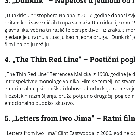
3. „Dunkirk“ – Napetost u jednom od 
„Dunkirk“ Christophera Nolana iz 2017. godine donosi svje
britanskih i savezničkih trupa sa plaža Dunkirka tijekom 19
glavna lika, već na tri različite perspektive – iz zraka, s 
gledatelje u ratnu situaciju kao nijedna druga. „Dunkirk“ je
film i najbolju režiju.
4. „The Thin Red Line“ – Poetični pog
„The Thin Red Line“ Terrencea Malicka iz 1998. godine je du
introspektivne monologe vojnika. Film se temelji na stvarn
emocionalnu, psihološku i duhovnu borbu koja ratne vojni
filozofskih razmišljanja, pruža potpuno drugačiji pogled n
emocionalno duboko iskustvo.
5. „Letters from Iwo Jima“ – Ratni fi
„Letters from Iwo Jima“ Clint Eastwooda iz 2006. godine do