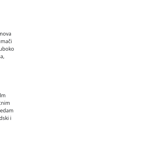
lmova
umači
duboko
a,
ilm
atnim
 sedam
dski i