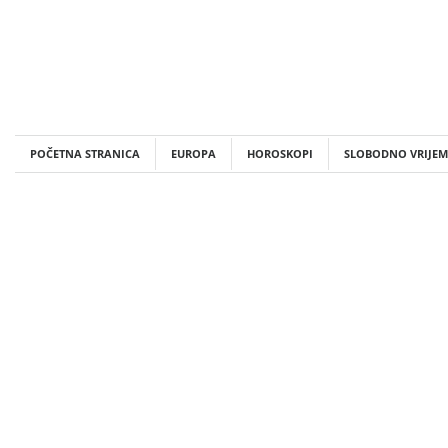
Skip
to
content
POČETNA STRANICA
EUROPA
HOROSKOPI
SLOBODNO VRIJEM