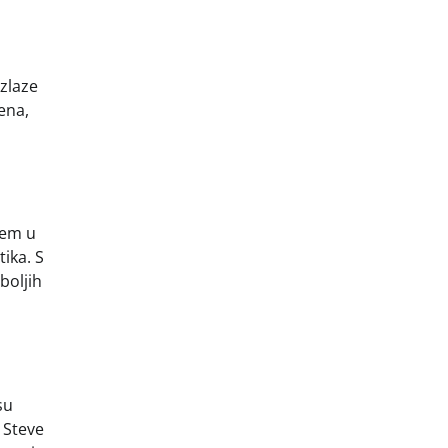
izlaze
ena,
jem u
ika. S
boljih
su
 Steve