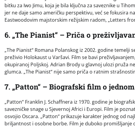
bitku za Iwo Jimu, koja je bila ključna za saveznike u Tih
jer ne daje samo američku perspektivu, već se fokusira na 
Eastwoodovim majstorskim režijskim radom, „Letters from I
6. „The Pianist“ – Priča o preživljav
„The Pianist“ Romana Polanskog iz 2002. godine temelji se 
preživio Holokaust u Varšavi. Film se bavi preživljavanje
okupiranoj Poljskoj. Adrian Brody u glavnoj ulozi pruža 
glumca. „The Pianist“ nije samo priča o ratnim strašnostima
7. „Patton“ – Biografski film o jedno
„Patton“ Franklin J. Schaffnera iz 1970. godine je biograf
savezničke snage u Sjevernoj Africi i Europi. Film je pozna
osvojio Oscara. „Patton“ prikazuje karakter jednog od naj
briljantnost i osobne borbe. Film je duboko promišljanje o