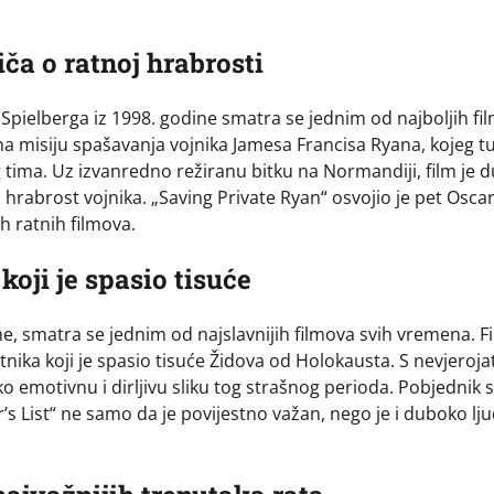
ča o ratnoj hrabrosti
Spielberga iz 1998. godine smatra se jednim od najboljih fi
a misiju spašavanja vojnika Jamesa Francisa Ryana, kojeg t
tima. Uz izvanredno režiranu bitku na Normandiji, film je 
 hrabrost vojnika. „Saving Private Ryan“ osvojio je pet Oscar
ih ratnih filmova.
 koji je spasio tisuće
ne, smatra se jednim od najslavnijih filmova svih vremena. F
nika koji je spasio tisuće Židova od Holokausta. S nevjeroj
 emotivnu i dirljivu sliku tog strašnog perioda. Pobjednik
er’s List“ ne samo da je povijestno važan, nego je i duboko lju