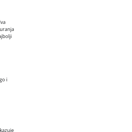
dva
 uranja
jbolji
z
go i
ikazuje