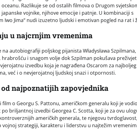
om oceanu. Razlikuje se od ostalih filmova o Drugom svjetsko
japanske vojnike, njihove emocije i patnje. U kombinaciji s
wo Jima“ nudi izuzetno ljudski i emotivan pogled na rat i ž
anju u najcrnjim vremenima
na autobiografiji poljskog pijanista Władysława Szpilmana, k
m, hrabrošću i snagom volje dok Szpilman pokušava preživjet
nevjerojatnu izvedbu koja je nagrađena Oscarom za najboljeg
, već i o nevjerojatnoj ljudskoj snazi i otpornosti.
m od najpoznatijih zapovjednika
ski film o Georgu S. Pattonu, američkom generalu koji je vodi
t po briljantnoj izvedbi Georgea C. Scotta, koji je za ovu ulog
kontroverznijih američkih generala, te njegovu tvrdoglavost
 vojnoj strategiji, karakteru i liderstvu u najtežim vremenim