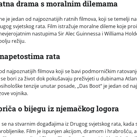
 Ratna drama s moralnim dilemama
 je jedan od najpoznatijih ratnih filmova, koji se temelji na
rugog svjetskog rata. Film istražuje moralne dileme koje pro
. S nevjerojatnim nastupima Sir Alec Guinnessa i Williama Hold
bolju režiju.
 napetostima rata
od najpoznatijih filmova koji se bavi podmorničkim ratovan
e bori za život dok pokušavaju preživjeti u dubinama Atlant
ihološke tenzije unutar posade, „Das Boot“ je jedan od naj
zove vojnika.
priča o bijegu iz njemačkog logora
i se na stvarnim događajima iz Drugog svjetskog rata, kada 
arobljenike. Film je ispunjen akcijom, dramom i hrabrošću, a