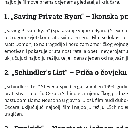
najbolje filmove prema ocjenama gledatelja i kritičara.
1. „Saving Private Ryan“ – Ikonska pri
„Saving Private Ryan“ (Spašavanje vojnika Ryana) Stevena 
o Drugom svjetskom ratu svih vremena. Film se fokusira n
Matt Damon, te na tragedije i heroizam američkog vojnog 
emotivan i pokazuje brutalnost rata, a opet i nevjerojatnu
uključujući najbolju režiju, te je i danas jedan od najvažnij
2. „Schindler’s List“ – Priča o čovjeku
„Schindler’s List“ Stevena Spielberga, snimljen 1993. godi
prati stvarnu priču Oskara Schindlera, njemačkog poduzet
nastupom Liama Neesona u glavnoj ulozi, film nudi duboko
Oscara, uključujući najbolji film i najbolju režiju, „Schindl
tragičan.