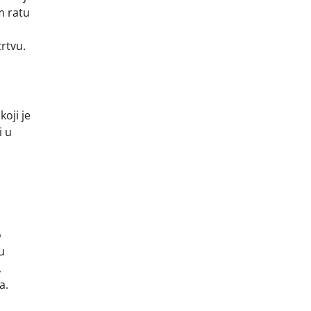
m ratu
rtvu.
oji je
i u
o
u
,
a.