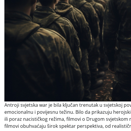
Antroji svjetska war je bila ključan trenutak u svjetskoj 
emocionalnu i povijesnu težinu. Bilo da prikazuju herojski
ili poraz nacističkog režima, filmovi o Drugom svjetskom r
filmovi obuhvaćaju širok spektar perspektiva, od realističn