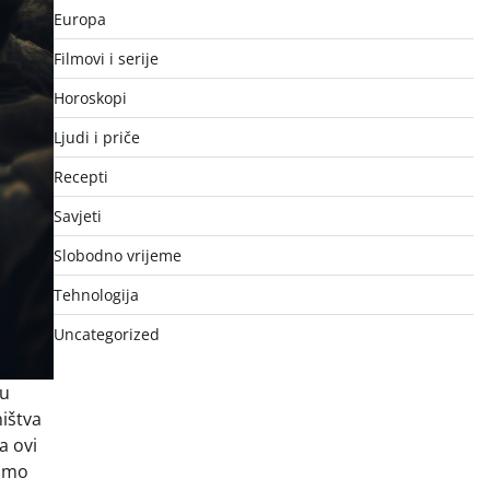
Europa
Filmovi i serije
Horoskopi
Ljudi i priče
Recepti
Savjeti
Slobodno vrijeme
Tehnologija
Uncategorized
ku
ništva
a ovi
 smo