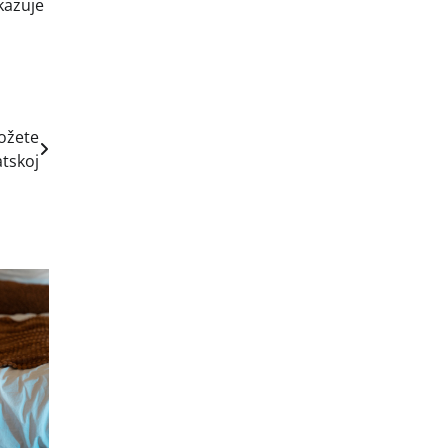
ikazuje
možete
atskoj