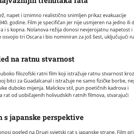
najvažnijih trenutaka rata
ž, napet i iznimno realistično snimljen prikaz evakuacije
40. godine. Film je specifičan jer nije usmjeren na jedno ili 
mora i s kopna. Nolanova režija donosi nevjerojatnu napetost i
 osvojio tri Oscara i bio nominiran za još šest, uključujući na
led na ratnu stvarnost
boko filozofski ratni film koji istražuje ratnu stvarnost kro
oj bitci za Guadalcanal i istražuje ne samo fizičke borbe, ne
ke duboko mijenja. Malickov stil, pun poetičnih kadrova i
a rat od uobičajenih holivudskih ratnih filmova, stvarajući
lm s japanske perspektive
nosi pogled na Drugi svjetski rat s japanske strane. Film pr