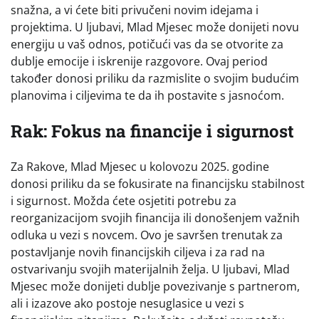
snažna, a vi ćete biti privučeni novim idejama i
projektima. U ljubavi, Mlad Mjesec može donijeti novu
energiju u vaš odnos, potičući vas da se otvorite za
dublje emocije i iskrenije razgovore. Ovaj period
također donosi priliku da razmislite o svojim budućim
planovima i ciljevima te da ih postavite s jasnoćom.
Rak: Fokus na financije i sigurnost
Za Rakove, Mlad Mjesec u kolovozu 2025. godine
donosi priliku da se fokusirate na financijsku stabilnost
i sigurnost. Možda ćete osjetiti potrebu za
reorganizacijom svojih financija ili donošenjem važnih
odluka u vezi s novcem. Ovo je savršen trenutak za
postavljanje novih financijskih ciljeva i za rad na
ostvarivanju svojih materijalnih želja. U ljubavi, Mlad
Mjesec može donijeti dublje povezivanje s partnerom,
ali i izazove ako postoje nesuglasice u vezi s