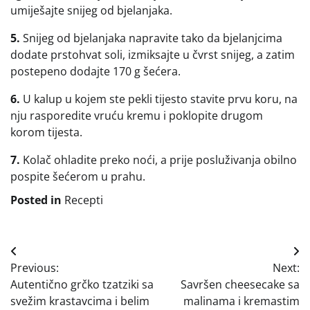
umiješajte snijeg od bjelanjaka.
5.
Snijeg od bjelanjaka napravite tako da bjelanjcima
dodate prstohvat soli, izmiksajte u čvrst snijeg, a zatim
postepeno dodajte 170 g šećera.
6.
U kalup u kojem ste pekli tijesto stavite prvu koru, na
nju rasporedite vruću kremu i poklopite drugom
korom tijesta.
7.
Kolač ohladite preko noći, a prije posluživanja obilno
pospite šećerom u prahu.
Posted in
Recepti
Navigacija
Previous:
Next:
objava
Autentično grčko tzatziki sa
Savršen cheesecake sa
svežim krastavcima i belim
malinama i kremastim