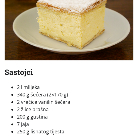
Sastojci
2 l mlijeka
340 g šećera (2×170 g)
2 vrećice vanilin šećera
2 žlice brašna
200 g gustina
7 jaja
250 g lisnatog tijesta