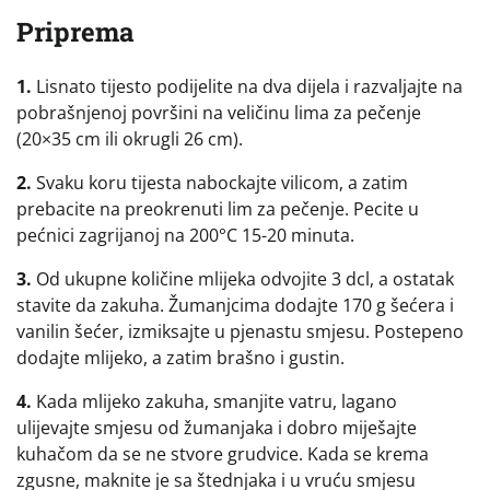
Priprema
1.
Lisnato tijesto podijelite na dva dijela i razvaljajte na
pobrašnjenoj površini na veličinu lima za pečenje
(20×35 cm ili okrugli 26 cm).
2.
Svaku koru tijesta nabockajte vilicom, a zatim
prebacite na preokrenuti lim za pečenje. Pecite u
pećnici zagrijanoj na 200°C 15-20 minuta.
3.
Od ukupne količine mlijeka odvojite 3 dcl, a ostatak
stavite da zakuha. Žumanjcima dodajte 170 g šećera i
vanilin šećer, izmiksajte u pjenastu smjesu. Postepeno
dodajte mlijeko, a zatim brašno i gustin.
4.
Kada mlijeko zakuha, smanjite vatru, lagano
ulijevajte smjesu od žumanjaka i dobro miješajte
kuhačom da se ne stvore grudvice. Kada se krema
zgusne, maknite je sa štednjaka i u vruću smjesu