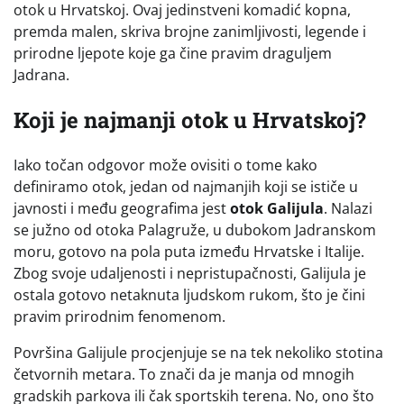
otok u Hrvatskoj. Ovaj jedinstveni komadić kopna,
premda malen, skriva brojne zanimljivosti, legende i
prirodne ljepote koje ga čine pravim draguljem
Jadrana.
Koji je najmanji otok u Hrvatskoj?
Iako točan odgovor može ovisiti o tome kako
definiramo otok, jedan od najmanjih koji se ističe u
javnosti i među geografima jest
otok Galijula
. Nalazi
se južno od otoka Palagruže, u dubokom Jadranskom
moru, gotovo na pola puta između Hrvatske i Italije.
Zbog svoje udaljenosti i nepristupačnosti, Galijula je
ostala gotovo netaknuta ljudskom rukom, što je čini
pravim prirodnim fenomenom.
Površina Galijule procjenjuje se na tek nekoliko stotina
četvornih metara. To znači da je manja od mnogih
gradskih parkova ili čak sportskih terena. No, ono što