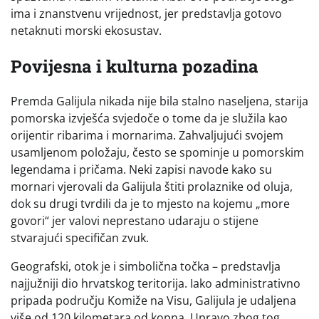
ima i znanstvenu vrijednost, jer predstavlja gotovo
netaknuti morski ekosustav.
Povijesna i kulturna pozadina
Premda Galijula nikada nije bila stalno naseljena, starija
pomorska izvješća svjedoče o tome da je služila kao
orijentir ribarima i mornarima. Zahvaljujući svojem
usamljenom položaju, često se spominje u pomorskim
legendama i pričama. Neki zapisi navode kako su
mornari vjerovali da Galijula štiti prolaznike od oluja,
dok su drugi tvrdili da je to mjesto na kojemu „more
govori“ jer valovi neprestano udaraju o stijene
stvarajući specifičan zvuk.
Geografski, otok je i simbolična točka – predstavlja
najjužniji dio hrvatskog teritorija. Iako administrativno
pripada području Komiže na Visu, Galijula je udaljena
više od 120 kilometara od kopna. Upravo zbog tog