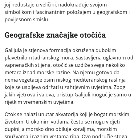
joj nedostaje u veličini, nadoknađuje svojom
simbolikom i fascinantnim položajem u geografskom i
povijesnom smislu.
Geografske značajke otočića
Galijula je stjenova formacija okružena dubokim
plavetnilom Jadranskog mora. Sastavljena uglavnom od
vapnenačkih stijena, otočić se uzdiže svega nekoliko
metara iznad morske razine. Na njemu gotovo da
nema vegetacije osim niskog mediteranskog raslinja
koje se uspijeva održati u zahtjevnim uvjetima. Zbog
jakih vjetrova i valova, pristup Galijuli moguć je samo u
rijetkim vremenskim uvjetima.
Otok se nalazi unutar akvatorija koji je bogat morskim
životom. U okolnim vodama često se mogu vidjeti
dupini, a morsko dno obiluje koraljima, morskim
spužvama i raznim vrstama riba. Ovo područje stoga