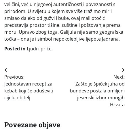
veličini, već u njegovoj autentičnosti i povezanosti s
prirodom. U svijetu u kojem sve više tražimo mir i
smisao daleko od gužvi i buke, ovaj mali otočić
predstavlja prostor tišine, suštine i poštovanja prema
moru. Upravo zbog toga, Galijula nije samo geografska
točka – ona je i simbol nepokolebljive ljepote Jadrana.
Posted in
Ljudi i priče
Navigacija
Previous:
Next:
objava
Jednostavan recept za
Zašto je špiček juha od
kebab koji će oduševiti
bundeve postala omiljeni
cijelu obitelj
jesenski izbor mnogih
Hrvata
Povezane objave