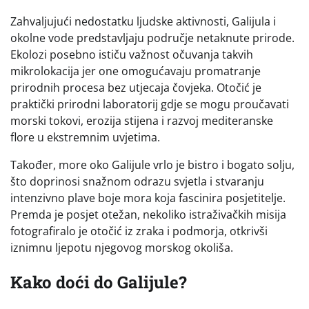
Zahvaljujući nedostatku ljudske aktivnosti, Galijula i
okolne vode predstavljaju područje netaknute prirode.
Ekolozi posebno ističu važnost očuvanja takvih
mikrolokacija jer one omogućavaju promatranje
prirodnih procesa bez utjecaja čovjeka. Otočić je
praktički prirodni laboratorij gdje se mogu proučavati
morski tokovi, erozija stijena i razvoj mediteranske
flore u ekstremnim uvjetima.
Također, more oko Galijule vrlo je bistro i bogato solju,
što doprinosi snažnom odrazu svjetla i stvaranju
intenzivno plave boje mora koja fascinira posjetitelje.
Premda je posjet otežan, nekoliko istraživačkih misija
fotografiralo je otočić iz zraka i podmorja, otkrivši
iznimnu ljepotu njegovog morskog okoliša.
Kako doći do Galijule?