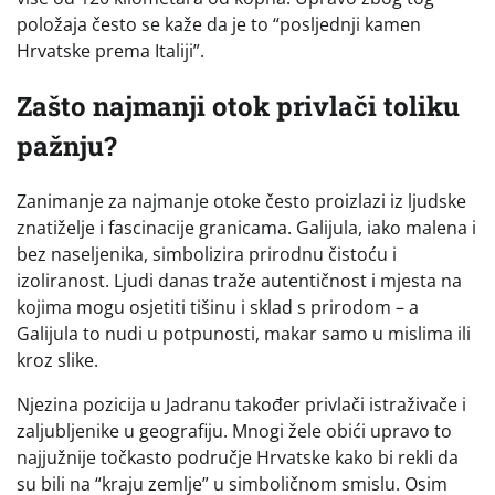
položaja često se kaže da je to “posljednji kamen
Hrvatske prema Italiji”.
Zašto najmanji otok privlači toliku
pažnju?
Zanimanje za najmanje otoke često proizlazi iz ljudske
znatiželje i fascinacije granicama. Galijula, iako malena i
bez naseljenika, simbolizira prirodnu čistoću i
izoliranost. Ljudi danas traže autentičnost i mjesta na
kojima mogu osjetiti tišinu i sklad s prirodom – a
Galijula to nudi u potpunosti, makar samo u mislima ili
kroz slike.
Njezina pozicija u Jadranu također privlači istraživače i
zaljubljenike u geografiju. Mnogi žele obići upravo to
najjužnije točkasto područje Hrvatske kako bi rekli da
su bili na “kraju zemlje” u simboličnom smislu. Osim