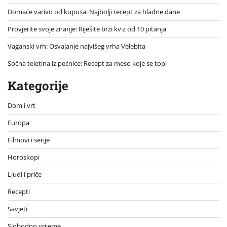
Domaće varivo od kupusa: Najbolji recept za hladne dane
Provjerite svoje znanje: Riješite brzi kviz od 10 pitanja
Vaganski vrh: Osvajanje najvišeg vrha Velebita
Sočna teletina iz pećnice: Recept za meso koje se topi
Kategorije
Dom i vrt
Europa
Filmovi i serije
Horoskopi
Ljudi i priče
Recepti
Savjeti
Slobodno vrijeme