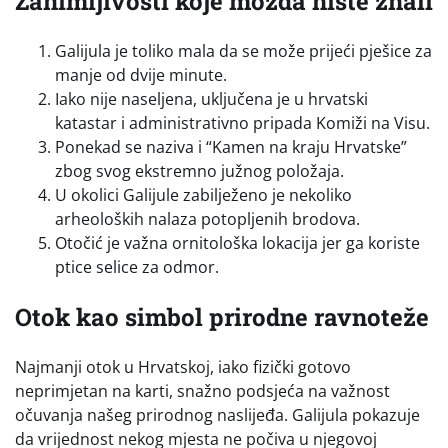
Zanimljivosti koje možda niste znali
Galijula je toliko mala da se može prijeći pješice za
manje od dvije minute.
Iako nije naseljena, uključena je u hrvatski
katastar i administrativno pripada Komiži na Visu.
Ponekad se naziva i “Kamen na kraju Hrvatske”
zbog svog ekstremno južnog položaja.
U okolici Galijule zabilježeno je nekoliko
arheoloških nalaza potopljenih brodova.
Otočić je važna ornitološka lokacija jer ga koriste
ptice selice za odmor.
Otok kao simbol prirodne ravnoteže
Najmanji otok u Hrvatskoj, iako fizički gotovo
neprimjetan na karti, snažno podsjeća na važnost
očuvanja našeg prirodnog naslijeđa. Galijula pokazuje
da vrijednost nekog mjesta ne počiva u njegovoj