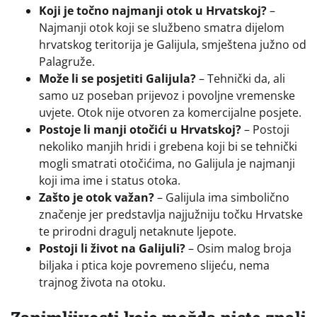
Koji je točno najmanji otok u Hrvatskoj?
–
Najmanji otok koji se službeno smatra dijelom
hrvatskog teritorija je Galijula, smještena južno od
Palagruže.
Može li se posjetiti Galijula?
– Tehnički da, ali
samo uz poseban prijevoz i povoljne vremenske
uvjete. Otok nije otvoren za komercijalne posjete.
Postoje li manji otočići u Hrvatskoj?
– Postoji
nekoliko manjih hridi i grebena koji bi se tehnički
mogli smatrati otočićima, no Galijula je najmanji
koji ima ime i status otoka.
Zašto je otok važan?
– Galijula ima simbolično
značenje jer predstavlja najjužniju točku Hrvatske
te prirodni dragulj netaknute ljepote.
Postoji li život na Galijuli?
– Osim malog broja
biljaka i ptica koje povremeno slijeću, nema
trajnog života na otoku.