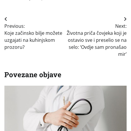
Navigacija
Previous:
Next:
objava
Koje začinsko bilje možete
Životna priča čovjeka koji je
uzgajati na kuhinjskom
ostavio sve i preselio se na
prozoru?
selo: ‘Ovdje sam pronašao
mir’
Povezane objave