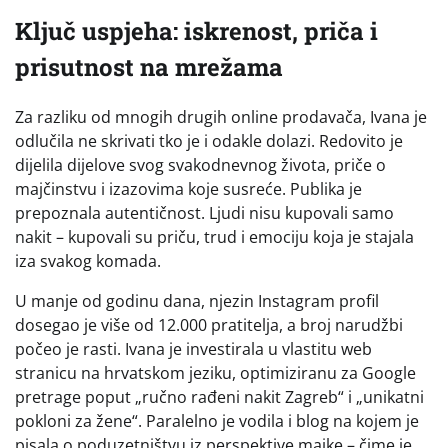
Ključ uspjeha: iskrenost, priča i
prisutnost na mrežama
Za razliku od mnogih drugih online prodavača, Ivana je
odlučila ne skrivati tko je i odakle dolazi. Redovito je
dijelila dijelove svog svakodnevnog života, priče o
majčinstvu i izazovima koje susreće. Publika je
prepoznala autentičnost. Ljudi nisu kupovali samo
nakit – kupovali su priču, trud i emociju koja je stajala
iza svakog komada.
U manje od godinu dana, njezin Instagram profil
dosegao je više od 12.000 pratitelja, a broj narudžbi
počeo je rasti. Ivana je investirala u vlastitu web
stranicu na hrvatskom jeziku, optimiziranu za Google
pretrage poput „ručno rađeni nakit Zagreb“ i „unikatni
pokloni za žene“. Paralelno je vodila i blog na kojem je
pisala o poduzetništvu iz perspektive majke – čime je