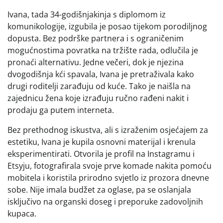
Ivana, tada 34-godišnjakinja s diplomom iz
komunikologije, izgubila je posao tijekom porodiljnog
dopusta. Bez podrške partnera i s ograničenim
mogućnostima povratka na tržište rada, odlučila je
pronaći alternativu. Jedne večeri, dok je njezina
dvogodišnja kći spavala, Ivana je pretraživala kako
drugi roditelji zarađuju od kuće. Tako je naišla na
zajednicu žena koje izrađuju ručno rađeni nakit i
prodaju ga putem interneta.
Bez prethodnog iskustva, ali s izraženim osjećajem za
estetiku, Ivana je kupila osnovni materijal i krenula
eksperimentirati. Otvorila je profil na Instagramu i
Etsyju, fotografirala svoje prve komade nakita pomoću
mobitela i koristila prirodno svjetlo iz prozora dnevne
sobe. Nije imala budžet za oglase, pa se oslanjala
isključivo na organski doseg i preporuke zadovoljnih
kupaca.