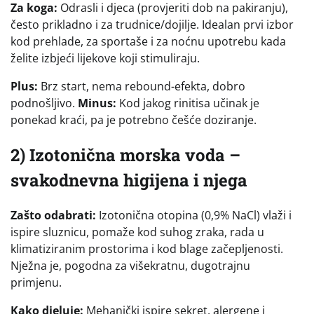
Za koga:
Odrasli i djeca (provjeriti dob na pakiranju),
često prikladno i za trudnice/dojilje. Idealan prvi izbor
kod prehlade, za sportaše i za noćnu upotrebu kada
želite izbjeći lijekove koji stimuliraju.
Plus:
Brz start, nema rebound-efekta, dobro
podnošljivo.
Minus:
Kod jakog rinitisa učinak je
ponekad kraći, pa je potrebno češće doziranje.
2) Izotonična morska voda –
svakodnevna higijena i njega
Zašto odabrati:
Izotonična otopina (0,9% NaCl) vlaži i
ispire sluznicu, pomaže kod suhog zraka, rada u
klimatiziranim prostorima i kod blage začepljenosti.
Nježna je, pogodna za višekratnu, dugotrajnu
primjenu.
Kako djeluje:
Mehanički ispire sekret, alergene i