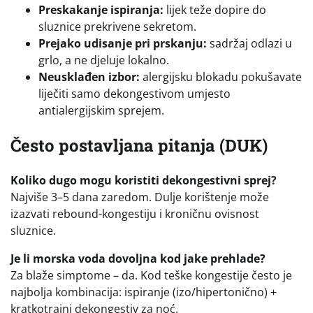
Preskakanje ispiranja:
lijek teže dopire do
sluznice prekrivene sekretom.
Prejako udisanje pri prskanju:
sadržaj odlazi u
grlo, a ne djeluje lokalno.
Neusklađen izbor:
alergijsku blokadu pokušavate
liječiti samo dekongestivom umjesto
antialergijskim sprejem.
Često postavljana pitanja (DUK)
Koliko dugo mogu koristiti dekongestivni sprej?
Najviše 3–5 dana zaredom. Dulje korištenje može
izazvati rebound-kongestiju i kroničnu ovisnost
sluznice.
Je li morska voda dovoljna kod jake prehlade?
Za blaže simptome – da. Kod teške kongestije često je
najbolja kombinacija: ispiranje (izo/hipertonično) +
kratkotrajni dekongestiv za noć.