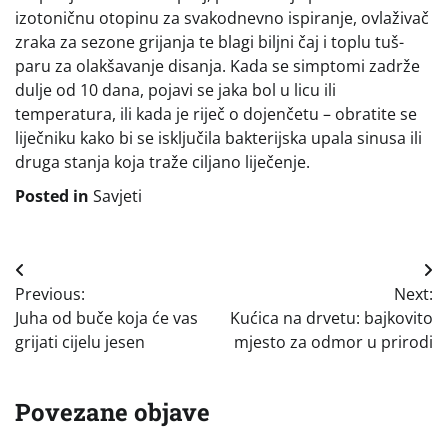
izotoničnu otopinu za svakodnevno ispiranje, ovlaživač
zraka za sezone grijanja te blagi biljni čaj i toplu tuš-
paru za olakšavanje disanja. Kada se simptomi zadrže
dulje od 10 dana, pojavi se jaka bol u licu ili
temperatura, ili kada je riječ o dojenčetu – obratite se
liječniku kako bi se isključila bakterijska upala sinusa ili
druga stanja koja traže ciljano liječenje.
Posted in
Savjeti
Navigacija
Previous:
Next:
objava
Juha od buče koja će vas
Kućica na drvetu: bajkovito
grijati cijelu jesen
mjesto za odmor u prirodi
Povezane objave