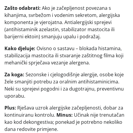
Zašto odabrati:
Ako je začepljenost povezana s
kihanjima, svrbežom i vodenim sekretom, alergijska
komponenta je vjerojatna. Antialergijski sprejevi
(antihistaminik azelastin, stabilizator mastocita ili
barijerni ektoin) smanjuju upalu i podražaj.
Kako djeluje:
Ovisno o sastavu – blokada histamina,
stabilizacija mastocita ili stvaranje zaštitnog filma koji
mehanički sprječava vezanje alergena.
Za koga:
Sezonske i cjelogodišnje alergije, osobe koje
žele smanjiti potrebu za oralnim antihistaminicima.
Neki su sprejevi pogodni i za dugotrajnu, preventivnu
uporabu.
Plus:
Rješava uzrok alergijske začepljenosti, dobar za
kontinuiranu kontrolu.
Minus:
Učinak nije trenutačan
kao kod dekongestiva; ponekad je potrebno nekoliko
dana redovite primjene.