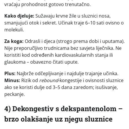
vraćaju prohodnost gotovo trenutačno.
Kako djeluje:
Sužavaju krvne žile u sluznici nosa,
smanjujući otok i sekret. Učinak traje 6–10 sati ovisno o
molekuli.
Za koga:
Odrasli i djeca (strogo prema dobi i uputama).
Nije preporučljivo trudnicama bez savjeta liječnika. Ne
koristiti kod određenih kardiovaskularnih stanja ili
glaukoma – obavezno čitati upute.
Plus:
Najbrže odčepljivanje i najdulje trajanje učinka.
Minus:
Rizik od
rebound
-kongestije i ovisnosti sluznice
ako se koristi dulje od 3–5 dana zaredom; isušivanje,
peckanje.
4) Dekongestiv s dekspantenolom –
brzo olakšanje uz njegu sluznice