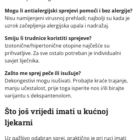
Mogu li antialergijski sprejevi pomoći i bez alergije?
Nisu namijenjeni virusnoj prehladi; najbolji su kada je
uzrok začepljenja alergijska upala i nadražaj.
Smiju li trudnice koristiti sprejeve?
Izotonične/hipertonične otopine najčešće su
prihvatljive. Za sve ostalo potreban je individualni
savjet liječnika.
Zašto me sprej peče ili isušuje?
Dekongestivi mogu isušivati. Probajte kraće trajanje,
manju učestalost, prije toga isperite nos i/ili birajte
varijantu s dekspantenolom.
Što još vrijedi imati u kućnoj
ljekarni
Uz pažljivo odabran sprej, praktično je pri ruci imati