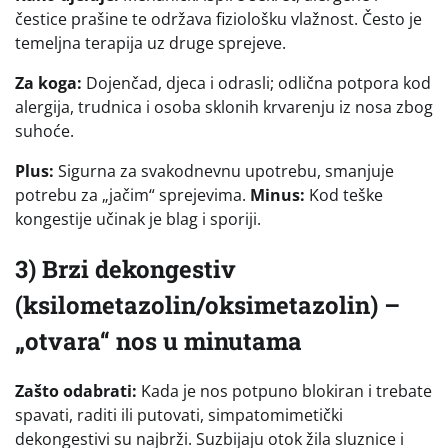
čestice prašine te održava fiziološku vlažnost. Često je
temeljna terapija uz druge sprejeve.
Za koga:
Dojenčad, djeca i odrasli; odlična potpora kod
alergija, trudnica i osoba sklonih krvarenju iz nosa zbog
suhoće.
Plus:
Sigurna za svakodnevnu upotrebu, smanjuje
potrebu za „jačim“ sprejevima.
Minus:
Kod teške
kongestije učinak je blag i sporiji.
3) Brzi dekongestiv
(ksilometazolin/oksimetazolin) –
„otvara“ nos u minutama
Zašto odabrati:
Kada je nos potpuno blokiran i trebate
spavati, raditi ili putovati, simpatomimetički
dekongestivi su najbrži. Suzbijaju otok žila sluznice i