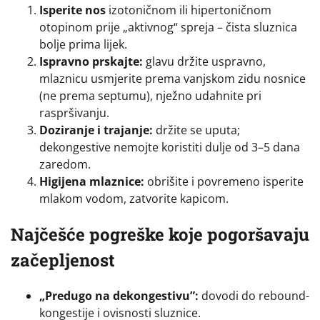
Isperite nos
izotoničnom ili hipertoničnom
otopinom prije „aktivnog“ spreja – čista sluznica
bolje prima lijek.
Ispravno prskajte:
glavu držite uspravno,
mlaznicu usmjerite prema vanjskom zidu nosnice
(ne prema septumu), nježno udahnite pri
raspršivanju.
Doziranje i trajanje:
držite se uputa;
dekongestive nemojte koristiti dulje od 3–5 dana
zaredom.
Higijena mlaznice:
obrišite i povremeno isperite
mlakom vodom, zatvorite kapicom.
Najčešće pogreške koje pogoršavaju
začepljenost
„Predugo na dekongestivu”:
dovodi do rebound-
kongestije i ovisnosti sluznice.