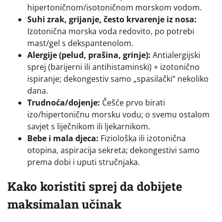
hipertoničnom/isotoničnom morskom vodom.
Suhi zrak, grijanje, često krvarenje iz nosa:
Izotonična morska voda redovito, po potrebi
mast/gel s dekspantenolom.
Alergije (pelud, prašina, grinje):
Antialergijski
sprej (barijerni ili antihistaminski) + izotonično
ispiranje; dekongestiv samo „spasilački“ nekoliko
dana.
Trudnoća/dojenje:
Češće prvo birati
izo/hipertoničnu morsku vodu; o svemu ostalom
savjet s liječnikom ili ljekarnikom.
Bebe i mala djeca:
Fiziološka ili izotonična
otopina, aspiracija sekreta; dekongestivi samo
prema dobi i uputi stručnjaka.
Kako koristiti sprej da dobijete
maksimalan učinak