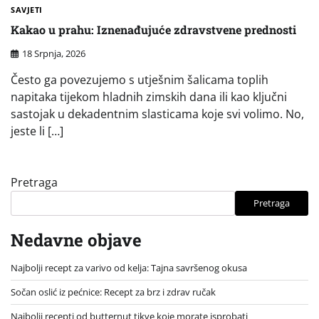
SAVJETI
Kakao u prahu: Iznenađujuće zdravstvene prednosti
18 Srpnja, 2026
Često ga povezujemo s utješnim šalicama toplih
napitaka tijekom hladnih zimskih dana ili kao ključni
sastojak u dekadentnim slasticama koje svi volimo. No,
jeste li […]
Pretraga
Pretraga
Nedavne objave
Najbolji recept za varivo od kelja: Tajna savršenog okusa
Sočan oslić iz pećnice: Recept za brz i zdrav ručak
Najbolji recepti od butternut tikve koje morate isprobati