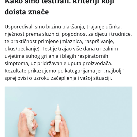
Kako smo testirali: kriteriji koji
doista znače
Uspoređivali smo brzinu olakšanja, trajanje učinka,
nježnost prema sluznici, pogodnost za djecu i trudnice,
te praktičnost primjene (mlaznica, raspršivanje,
okus/peckanje). Test je trajao više dana u realnim
uvjetima suhog grijanja i blagih respiratornih
simptoma, uz pridržavanje uputa proizvođača.
Rezultate prikazujemo po kategorijama jer „najbolji“
sprej ovisi o uzroku začepljenja i vašoj situaciji.