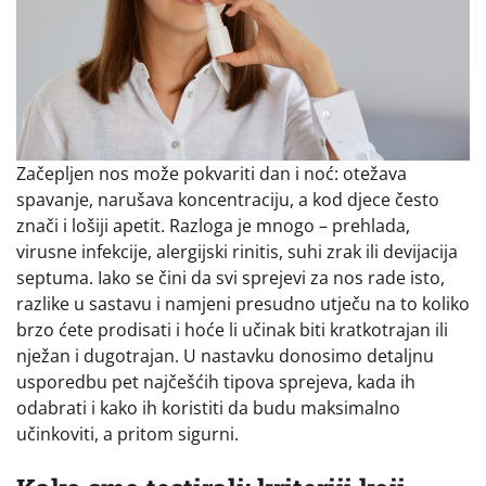
Začepljen nos može pokvariti dan i noć: otežava
spavanje, narušava koncentraciju, a kod djece često
znači i lošiji apetit. Razloga je mnogo – prehlada,
virusne infekcije, alergijski rinitis, suhi zrak ili devijacija
septuma. Iako se čini da svi sprejevi za nos rade isto,
razlike u sastavu i namjeni presudno utječu na to koliko
brzo ćete prodisati i hoće li učinak biti kratkotrajan ili
nježan i dugotrajan. U nastavku donosimo detaljnu
usporedbu pet najčešćih tipova sprejeva, kada ih
odabrati i kako ih koristiti da budu maksimalno
učinkoviti, a pritom sigurni.