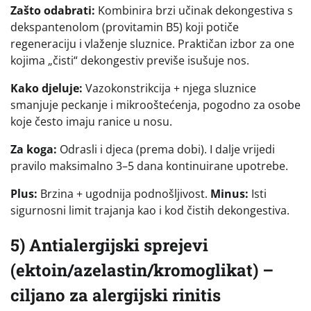
Zašto odabrati:
Kombinira brzi učinak dekongestiva s
dekspantenolom (provitamin B5) koji potiče
regeneraciju i vlaženje sluznice. Praktičan izbor za one
kojima „čisti“ dekongestiv previše isušuje nos.
Kako djeluje:
Vazokonstrikcija + njega sluznice
smanjuje peckanje i mikrooštećenja, pogodno za osobe
koje često imaju ranice u nosu.
Za koga:
Odrasli i djeca (prema dobi). I dalje vrijedi
pravilo maksimalno 3–5 dana kontinuirane upotrebe.
Plus:
Brzina + ugodnija podnošljivost.
Minus:
Isti
sigurnosni limit trajanja kao i kod čistih dekongestiva.
5) Antialergijski sprejevi
(ektoin/azelastin/kromoglikat) –
ciljano za alergijski rinitis