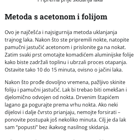
Metoda s acetonom i folijom
Ovo je najčešća i najsigurnija metoda uklanjanja
trajnog laka. Nakon što ste pripremili nokte, natopite
pamučni jastučić acetonom i prislonite ga na nokat.
Zatim svaki prst omotajte komadićem aluminijske folije
kako biste zadržali toplinu i ubrzali proces otapanja.
Ostavite tako 10 do 15 minuta, ovisno o jačini laka.
Nakon što prođe dovoljno vremena, pažljivo skinite
foliju i pamučni jastučić. Lak bi trebao biti omekšan i
djelomično odvojen od nokta. Drvenim štapićem
lagano ga pogurajte prema vrhu nokta. Ako neki
dijelovi i dalje čvrsto prianjaju, nemojte forsirati –
ponovite postupak još nekoliko minuta. Cilj je da lak
sam “popusti” bez ikakvog nasilnog skidanja.