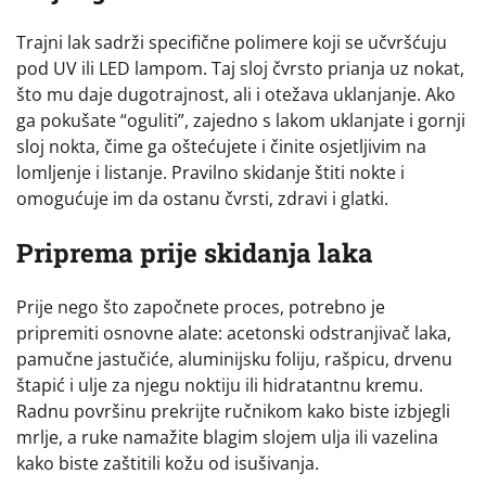
Trajni lak sadrži specifične polimere koji se učvršćuju
pod UV ili LED lampom. Taj sloj čvrsto prianja uz nokat,
što mu daje dugotrajnost, ali i otežava uklanjanje. Ako
ga pokušate “oguliti”, zajedno s lakom uklanjate i gornji
sloj nokta, čime ga oštećujete i činite osjetljivim na
lomljenje i listanje. Pravilno skidanje štiti nokte i
omogućuje im da ostanu čvrsti, zdravi i glatki.
Priprema prije skidanja laka
Prije nego što započnete proces, potrebno je
pripremiti osnovne alate: acetonski odstranjivač laka,
pamučne jastučiće, aluminijsku foliju, rašpicu, drvenu
štapić i ulje za njegu noktiju ili hidratantnu kremu.
Radnu površinu prekrijte ručnikom kako biste izbjegli
mrlje, a ruke namažite blagim slojem ulja ili vazelina
kako biste zaštitili kožu od isušivanja.