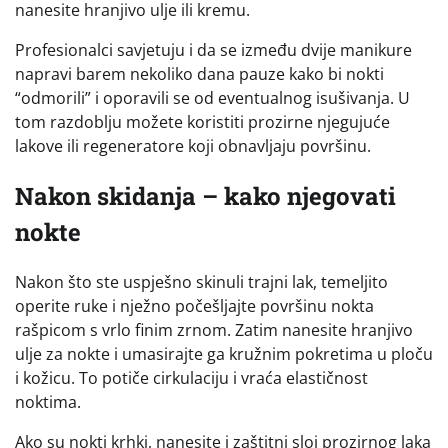
nanesite hranjivo ulje ili kremu.
Profesionalci savjetuju i da se između dvije manikure
napravi barem nekoliko dana pauze kako bi nokti
“odmorili” i oporavili se od eventualnog isušivanja. U
tom razdoblju možete koristiti prozirne njegujuće
lakove ili regeneratore koji obnavljaju površinu.
Nakon skidanja – kako njegovati
nokte
Nakon što ste uspješno skinuli trajni lak, temeljito
operite ruke i nježno počešljajte površinu nokta
rašpicom s vrlo finim zrnom. Zatim nanesite hranjivo
ulje za nokte i umasirajte ga kružnim pokretima u ploču
i kožicu. To potiče cirkulaciju i vraća elastičnost
noktima.
Ako su nokti krhki, nanesite i zaštitni sloj prozirnog laka