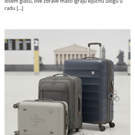
lošem glasu, ove zdrave masti igraju ključnu ulogu u
radu […]