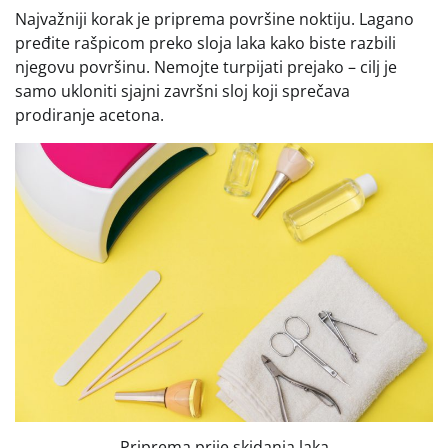
Najvažniji korak je priprema površine noktiju. Lagano
pređite rašpicom preko sloja laka kako biste razbili
njegovu površinu. Nemojte turpijati prejako – cilj je
samo ukloniti sjajni završni sloj koji sprečava
prodiranje acetona.
Priprema prije skidanja laka