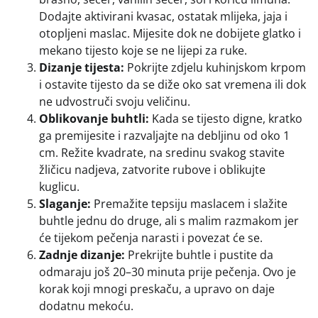
Dodajte aktivirani kvasac, ostatak mlijeka, jaja i
otopljeni maslac. Mijesite dok ne dobijete glatko i
mekano tijesto koje se ne lijepi za ruke.
Dizanje tijesta:
Pokrijte zdjelu kuhinjskom krpom
i ostavite tijesto da se diže oko sat vremena ili dok
ne udvostruči svoju veličinu.
Oblikovanje buhtli:
Kada se tijesto digne, kratko
ga premijesite i razvaljajte na debljinu od oko 1
cm. Režite kvadrate, na sredinu svakog stavite
žličicu nadjeva, zatvorite rubove i oblikujte
kuglicu.
Slaganje:
Premažite tepsiju maslacem i slažite
buhtle jednu do druge, ali s malim razmakom jer
će tijekom pečenja narasti i povezat će se.
Zadnje dizanje:
Prekrijte buhtle i pustite da
odmaraju još 20–30 minuta prije pečenja. Ovo je
korak koji mnogi preskaču, a upravo on daje
dodatnu mekoću.