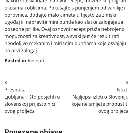
Nakon što svladate osnovni recept, možete se poigrati
okusima i oblicima. Pokušajte s punjenjem od vanilije i
borovnica, dodajte malo cimeta u tijesto za zimski
ugođaj ili napravite mini buhtle kao slatke zalogaje za
posebne prilike. Ovaj osnovni recept pruža nebrojeno
mogućnosti za kreativnost, a svaki put će rezultirati
neodoljivo mekanim i mirisnim buhtlama koje osvajaju
na prvi zalogaj.
Posted in
Recepti
Navigacija
Previous:
Next:
objava
Ljubljana – što posjetiti u
Najljepši izleti u Sloveniju
slovenskoj prijestolnici
koje ne smijete propustiti
ovog proljeća
ovog proljeća
Povezane objave