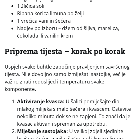
1 žličica soli
Ribana korica limuna po želji
1 vrećica vanilin šećera
Nadjev po izboru – džem od šljiva, marelica,
čokolada ili vanilin krem
Priprema tijesta – korak po korak
Uspjeh svake buhtle započinje pravljenjem savršenog
tijesta. Nije dovoljno samo izmiješati sastojke, već je
važno znati redoslijed i temperaturu svake
komponente.
Aktiviranje kvasca:
U šalici pomiješajte dio
mlakog mlijeka s malo šećera i kvascem. Ostavite
nekoliko minuta dok se ne zapjeni. To znači da je
kvasac aktivan i spreman za upotrebu.
Miješanje sastojaka:
U velikoj zdjeli sjedinite
brašno, šećer, vanilin šećer, sol i koricu limuna.