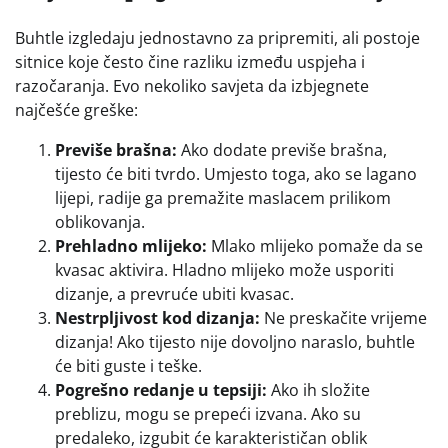
Buhtle izgledaju jednostavno za pripremiti, ali postoje
sitnice koje često čine razliku između uspjeha i
razočaranja. Evo nekoliko savjeta da izbjegnete
najčešće greške:
Previše brašna:
Ako dodate previše brašna,
tijesto će biti tvrdo. Umjesto toga, ako se lagano
lijepi, radije ga premažite maslacem prilikom
oblikovanja.
Prehladno mlijeko:
Mlako mlijeko pomaže da se
kvasac aktivira. Hladno mlijeko može usporiti
dizanje, a prevruće ubiti kvasac.
Nestrpljivost kod dizanja:
Ne preskačite vrijeme
dizanja! Ako tijesto nije dovoljno naraslo, buhtle
će biti guste i teške.
Pogrešno redanje u tepsiji:
Ako ih složite
preblizu, mogu se prepeći izvana. Ako su
predaleko, izgubit će karakterističan oblik