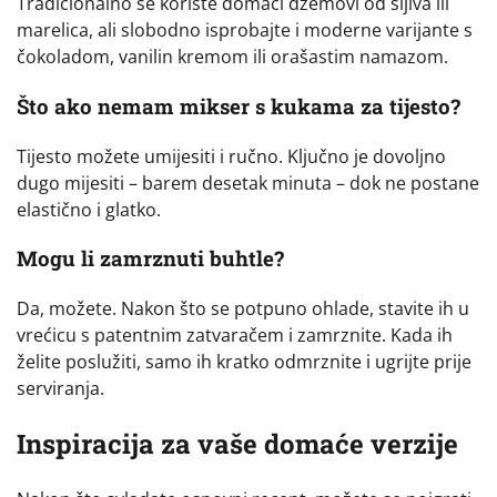
Tradicionalno se koriste domaći džemovi od šljiva ili
marelica, ali slobodno isprobajte i moderne varijante s
čokoladom, vanilin kremom ili orašastim namazom.
Što ako nemam mikser s kukama za tijesto?
Tijesto možete umijesiti i ručno. Ključno je dovoljno
dugo mijesiti – barem desetak minuta – dok ne postane
elastično i glatko.
Mogu li zamrznuti buhtle?
Da, možete. Nakon što se potpuno ohlade, stavite ih u
vrećicu s patentnim zatvaračem i zamrznite. Kada ih
želite poslužiti, samo ih kratko odmrznite i ugrijte prije
serviranja.
Inspiracija za vaše domaće verzije