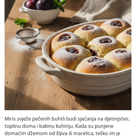
Miris svježe pečenih buhtli budi sjećanja na djetinjstvo,
toplinu doma i bakinu kuhinju. Kada su punjene
domaćim džemom od šljiva ili marelica, teško im je