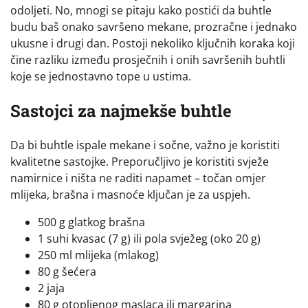
odoljeti. No, mnogi se pitaju kako postići da buhtle
budu baš onako savršeno mekane, prozračne i jednako
ukusne i drugi dan. Postoji nekoliko ključnih koraka koji
čine razliku između prosječnih i onih savršenih buhtli
koje se jednostavno tope u ustima.
Sastojci za najmekše buhtle
Da bi buhtle ispale mekane i sočne, važno je koristiti
kvalitetne sastojke. Preporučljivo je koristiti svježe
namirnice i ništa ne raditi napamet – točan omjer
mlijeka, brašna i masnoće ključan je za uspjeh.
500 g glatkog brašna
1 suhi kvasac (7 g) ili pola svježeg (oko 20 g)
250 ml mlijeka (mlakog)
80 g šećera
2 jaja
80 g otopljenog maslaca ili margarina