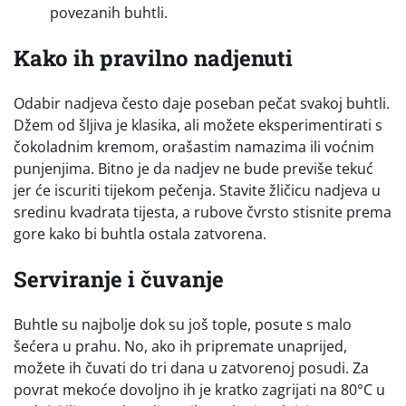
povezanih buhtli.
Kako ih pravilno nadjenuti
Odabir nadjeva često daje poseban pečat svakoj buhtli.
Džem od šljiva je klasika, ali možete eksperimentirati s
čokoladnim kremom, orašastim namazima ili voćnim
punjenjima. Bitno je da nadjev ne bude previše tekuć
jer će iscuriti tijekom pečenja. Stavite žličicu nadjeva u
sredinu kvadrata tijesta, a rubove čvrsto stisnite prema
gore kako bi buhtla ostala zatvorena.
Serviranje i čuvanje
Buhtle su najbolje dok su još tople, posute s malo
šećera u prahu. No, ako ih pripremate unaprijed,
možete ih čuvati do tri dana u zatvorenoj posudi. Za
povrat mekoće dovoljno ih je kratko zagrijati na 80°C u