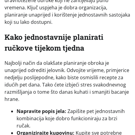
uravnotežene obroke koji ne zahtijevaju puno
vremena. Ključ uspjeha je dobra organizacija,
planiranje unaprijed i korištenje jednostavnih sastojaka
koji su lako dostupni.
Kako jednostavnije planirati
ručkove tijekom tjedna
Najbolji način da olakšate planiranje obroka je
unaprijed odrediti jelovnik. Odvojite vrijeme, primjerice
nedjelju poslijepodne, kako biste osmislili recepte za
idućih pet dana. Tako ćete izbjeći stres svakodnevnog
razmišljanja o tome što danas kuhati i smanjiti bacanje
hrane.
Napravite popis jela:
Zapišite pet jednostavnih
kombinacija koje dobro funkcioniraju za brzi
ručak.
Organizirajte kupovinu:
Kupite sve potrebne