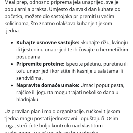
Meal prep, odnosno priprema jela unaprijed, sve je
popularnija praksa. Umjesto da svaki dan kuhate od
početka, možete dio sastojaka pripremiti u većim
količinama, što znatno olakšava kuhanje tijekom
tjedna.
Kuhajte osnovne sastojke:
Skuhajte rižu, kvinoju
ili tjesteninu unaprijed te ih čuvajte u hermetičkim
posudama.
Pripremite proteine:
Ispecite piletinu, puretinu ili
tofu unaprijed i koristite ih kasnije u salatama ili
sendvičima.
Napravite domaće umake:
Umaci poput pesta,
rajčice ili jogurta mogu trajati nekoliko dana u
hladnjaku.
Uz pravilan plan i malo organizacije, ručkovi tijekom
tjedna mogu postati jednostavni i opuštajući. Osim
toga, steći ćete bolju kontrolu nad vlastitom
prehranom i izbjeći nezdrave brze obroke.