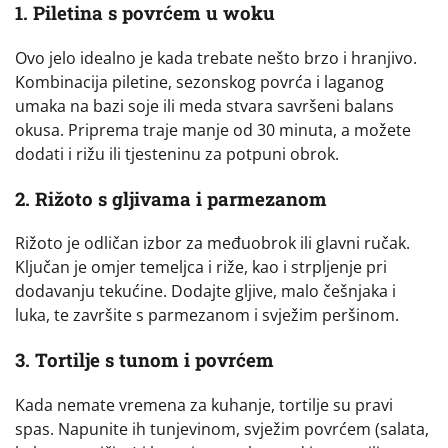
1. Piletina s povrćem u woku
Ovo jelo idealno je kada trebate nešto brzo i hranjivo.
Kombinacija piletine, sezonskog povrća i laganog
umaka na bazi soje ili meda stvara savršeni balans
okusa. Priprema traje manje od 30 minuta, a možete
dodati i rižu ili tjesteninu za potpuni obrok.
2. Rižoto s gljivama i parmezanom
Rižoto je odličan izbor za međuobrok ili glavni ručak.
Ključan je omjer temeljca i riže, kao i strpljenje pri
dodavanju tekućine. Dodajte gljive, malo češnjaka i
luka, te završite s parmezanom i svježim peršinom.
3. Tortilje s tunom i povrćem
Kada nemate vremena za kuhanje, tortilje su pravi
spas. Napunite ih tunjevinom, svježim povrćem (salata,