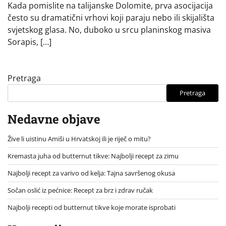
Kada pomislite na talijanske Dolomite, prva asocijacija
često su dramatični vrhovi koji paraju nebo ili skijališta
svjetskog glasa. No, duboko u srcu planinskog masiva
Sorapis, […]
Pretraga
Pretraga
Nedavne objave
Žive li uistinu Amiši u Hrvatskoj ili je riječ o mitu?
Kremasta juha od butternut tikve: Najbolji recept za zimu
Najbolji recept za varivo od kelja: Tajna savršenog okusa
Sočan oslić iz pećnice: Recept za brz i zdrav ručak
Najbolji recepti od butternut tikve koje morate isprobati