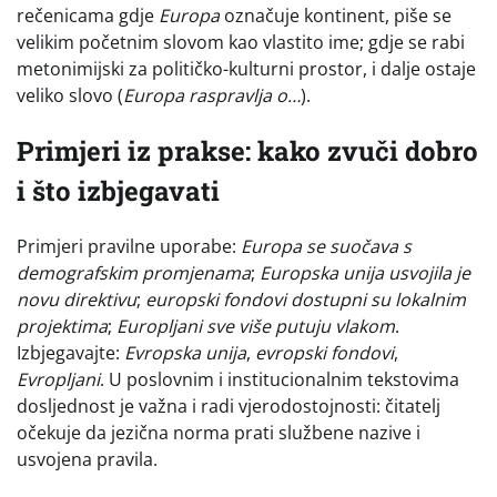
rečenicama gdje
Europa
označuje kontinent, piše se
velikim početnim slovom kao vlastito ime; gdje se rabi
metonimijski za političko-kulturni prostor, i dalje ostaje
veliko slovo (
Europa raspravlja o…
).
Primjeri iz prakse: kako zvuči dobro
i što izbjegavati
Primjeri pravilne uporabe:
Europa se suočava s
demografskim promjenama
;
Europska unija usvojila je
novu direktivu
;
europski fondovi dostupni su lokalnim
projektima
;
Europljani sve više putuju vlakom
.
Izbjegavajte:
Evropska unija
,
evropski fondovi
,
Evropljani
. U poslovnim i institucionalnim tekstovima
dosljednost je važna i radi vjerodostojnosti: čitatelj
očekuje da jezična norma prati službene nazive i
usvojena pravila.