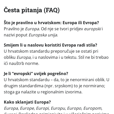
Česta pitanja (FAQ)
Što je pravilno u hrvatskom: Europa ili Evropa?
Pravilno je
Europa
. Od nje se tvori pridjev
europski
i
nazivi poput
Europska unija
.
Smijem li u naslovu koristiti Evropa radi stila?
U hrvatskom standardu preporučuje se ostati pri
obliku
Europa
, i u naslovima i u tekstu. Stil ne bi trebao
ići nauštrb norme.
Je li “evropski” uvijek pogrešno?
U hrvatskom standardu – da, to je nenormirani oblik. U
drugim standardima (npr. srpskom) to je normirano;
stoga ga nalazite u regionalnim izvorima.
Kako sklanjati Europa?
Europa
,
Europe
,
Europi
,
Europu
,
Europo
,
Europom
,