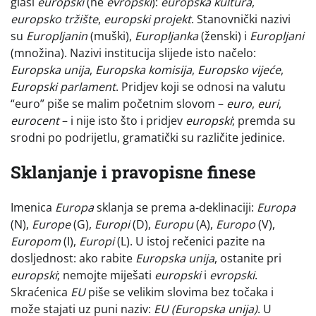
glasi
europski
(ne
evropski
):
europska kultura
,
europsko tržište
,
europski projekt
. Stanovnički nazivi
su
Europljanin
(muški),
Europljanka
(ženski) i
Europljani
(množina). Nazivi institucija slijede isto načelo:
Europska unija
,
Europska komisija
,
Europsko vijeće
,
Europski parlament
. Pridjev koji se odnosi na valutu
“euro” piše se malim početnim slovom –
euro
,
euri
,
eurocent
– i nije isto što i pridjev
europski
; premda su
srodni po podrijetlu, gramatički su različite jedinice.
Sklanjanje i pravopisne finese
Imenica
Europa
sklanja se prema a-deklinaciji:
Europa
(N),
Europe
(G),
Europi
(D),
Europu
(A),
Europo
(V),
Europom
(I),
Europi
(L). U istoj rečenici pazite na
dosljednost: ako rabite
Europska unija
, ostanite pri
europski
; nemojte miješati
europski
i
evropski
.
Skraćenica
EU
piše se velikim slovima bez točaka i
može stajati uz puni naziv:
EU (Europska unija)
. U