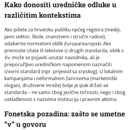
Kako donositi uredničke odluke u
različitim kontekstima
Ako pišete za hrvatsku publiku općeg registra (mediji,
javni sektor, škole, znanstveni i stručni radovi),
odaberite normativni oblik
Europa
/
europski
. Ako
prenosite citate ili tekstove iz drugih standarda, oblik s
Ev-
može se pojaviti unutar navodnika, ali je
preporučljivo uredničkom napomenom naznačiti
izvorni standard (npr. prijevod sa srpskog). U lokalnim
kampanjama i neformalnim žanrovima (marketinški
slogani, društvene mreže) bolje je ipak držati se
standarda – ne samo zbog jezične točnosti, nego i zbog
usklađenosti s nazivima institucija i pravnim aktima.
Fonetska pozadina: zašto se umetne
“v” u govoru