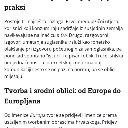
praksi
Postoje tri najčešća razloga. Prvo, međujezični utjecaj:
korisnici koji konzumiraju sadržaje iz susjednih zemalja
navikavaju se na inačicu s
Ev-
. Drugo, razgovorni
izgovor: umetanje suglasnika
v
služi kao fonetsko
olakšanje pri izgovoru početnog niza samoglasnika, pa
ponekad spontano “iscuri” i u pisani oblik. Treće, stilska
neujednačenost: u internetskoj i neformalnoj
komunikaciji često se ne pazi na normu, pa se oblici
miješaju.
Tvorba i srodni oblici: od Europe do
Europljana
Od imenice
Europa
tvore se pridjevi i imenice prema
ustaljenim tvorbenim obrascima hrvatskoga. Pridjev