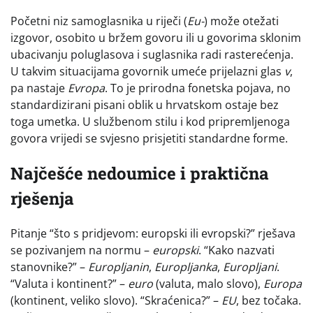
Početni niz samoglasnika u riječi (
Eu-
) može otežati
izgovor, osobito u bržem govoru ili u govorima sklonim
ubacivanju poluglasova i suglasnika radi rasterećenja.
U takvim situacijama govornik umeće prijelazni glas
v
,
pa nastaje
Evropa
. To je prirodna fonetska pojava, no
standardizirani pisani oblik u hrvatskom ostaje bez
toga umetka. U službenom stilu i kod pripremljenoga
govora vrijedi se svjesno prisjetiti standardne forme.
Najčešće nedoumice i praktična
rješenja
Pitanje “što s pridjevom: europski ili evropski?” rješava
se pozivanjem na normu –
europski
. “Kako nazvati
stanovnike?” –
Europljanin
,
Europljanka
,
Europljani
.
“Valuta i kontinent?” –
euro
(valuta, malo slovo),
Europa
(kontinent, veliko slovo). “Skraćenica?” –
EU
, bez točaka.