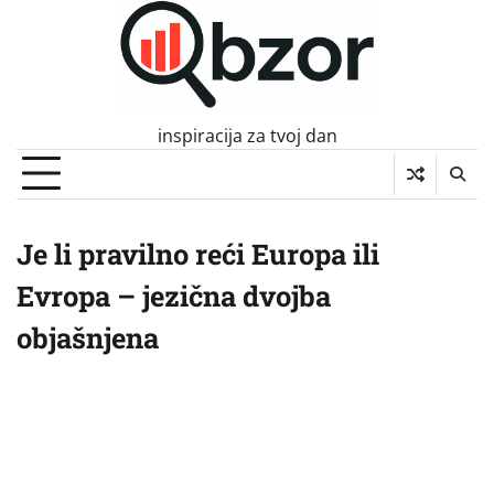
Skip
to
content
inspiracija za tvoj dan
Je li pravilno reći Europa ili
Evropa – jezična dvojba
objašnjena