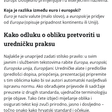
Europi
. Dosljedno primjenjujte i u višerječnim nazivima.
Koja je razlika između euro i europski?
Euro
je naziv valute (malo slovo), a
europski
je pridjev
od
Europa
(opisuje pripadnost kontinentu ili Uniji).
Kako odluku o obliku pretvoriti u
uredničku praksu
Najlakše je unaprijed zadati stilsko pravilo: u svim
javnim i službenim tekstovima rabite
Europa
,
europski
,
Europska unija
,
Europljani
. Uredničke alate i predloške
(predlošci dopisa, priopćenja, prezentacija) pripremite
s tim oblicima kako bi svi autori automatski nasljeđivali
ispravnu normu. Ako obrađujete prijevode ili sadržaje
preuzete iz drugih standarda, ujednačite terminologiju
prije objave. Tako ćete izbjeći miješanje oblika i
osigurati tekst koji zvuči prirodno, jasno i dosljedno –
točno onako kako hrvatski standard i očekuje.