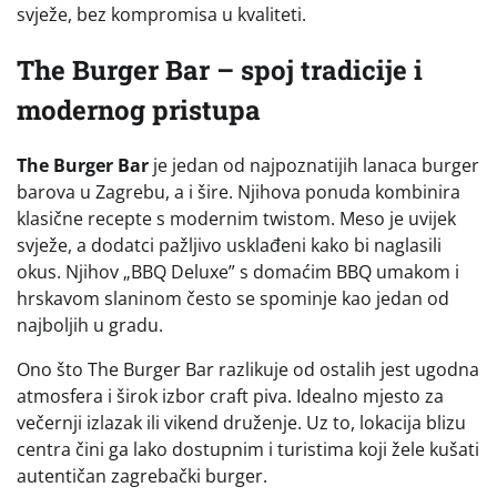
svježe, bez kompromisa u kvaliteti.
The Burger Bar – spoj tradicije i
modernog pristupa
The Burger Bar
je jedan od najpoznatijih lanaca burger
barova u Zagrebu, a i šire. Njihova ponuda kombinira
klasične recepte s modernim twistom. Meso je uvijek
svježe, a dodatci pažljivo usklađeni kako bi naglasili
okus. Njihov „BBQ Deluxe” s domaćim BBQ umakom i
hrskavom slaninom često se spominje kao jedan od
najboljih u gradu.
Ono što The Burger Bar razlikuje od ostalih jest ugodna
atmosfera i širok izbor craft piva. Idealno mjesto za
večernji izlazak ili vikend druženje. Uz to, lokacija blizu
centra čini ga lako dostupnim i turistima koji žele kušati
autentičan zagrebački burger.