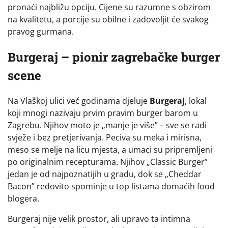
pronaći najbližu opciju. Cijene su razumne s obzirom
na kvalitetu, a porcije su obilne i zadovoljit će svakog
pravog gurmana.
Burgeraj – pionir zagrebačke burger
scene
Na Vlaškoj ulici već godinama djeluje
Burgeraj
, lokal
koji mnogi nazivaju prvim pravim burger barom u
Zagrebu. Njihov moto je „manje je više” – sve se radi
svježe i bez pretjerivanja. Peciva su meka i mirisna,
meso se melje na licu mjesta, a umaci su pripremljeni
po originalnim recepturama. Njihov „Classic Burger”
jedan je od najpoznatijih u gradu, dok se „Cheddar
Bacon” redovito spominje u top listama domaćih food
blogera.
Burgeraj nije velik prostor, ali upravo ta intimna