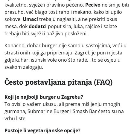
kvalitetno, svježe i pravilno pečeno.
Pecivo
ne smije biti
presuho, već blago tostirano i mekano, kako bi upilo
sokove.
Umaci
trebaju naglasiti, a ne prekriti okus
mesa, dok
dodatci
poput sira, luka, rajčice i salate
trebaju biti svježi i pažljivo posloženi.
Konačno, dobar burger nije samo u sastojcima, već i u
strasti onih koji ga pripremaju. Zagreb je pun mjesta
gdje kuhari istinski vole ono što rade, i to se osjeti u
svakom zalogaju.
Često postavljana pitanja (FAQ)
Koji je najbolji burger u Zagrebu?
To ovisi o vašem ukusu, ali prema mišljenju mnogih
gurmana, Submarine Burger i Smash Bar često su na
vrhu liste.
Postoje li vegetarijanske opcije?