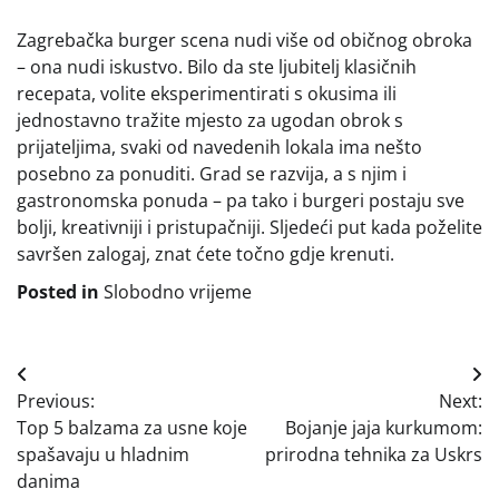
Zagrebačka burger scena nudi više od običnog obroka
– ona nudi iskustvo. Bilo da ste ljubitelj klasičnih
recepata, volite eksperimentirati s okusima ili
jednostavno tražite mjesto za ugodan obrok s
prijateljima, svaki od navedenih lokala ima nešto
posebno za ponuditi. Grad se razvija, a s njim i
gastronomska ponuda – pa tako i burgeri postaju sve
bolji, kreativniji i pristupačniji. Sljedeći put kada poželite
savršen zalogaj, znat ćete točno gdje krenuti.
Posted in
Slobodno vrijeme
Navigacija
Previous:
Next:
objava
Top 5 balzama za usne koje
Bojanje jaja kurkumom:
spašavaju u hladnim
prirodna tehnika za Uskrs
danima