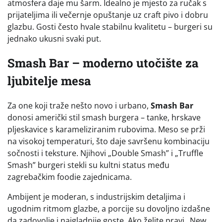
atmosfera daje mu šarm. Idealno je mjesto za ručak s
prijateljima ili večernje opuštanje uz craft pivo i dobru
glazbu. Gosti često hvale stabilnu kvalitetu – burgeri su
jednako ukusni svaki put.
Smash Bar – moderno utočište za
ljubitelje mesa
Za one koji traže nešto novo i urbano,
Smash Bar
donosi američki stil smash burgera – tanke, hrskave
pljeskavice s karameliziranim rubovima. Meso se prži
na visokoj temperaturi, što daje savršenu kombinaciju
sočnosti i teksture. Njihovi „Double Smash” i „Truffle
Smash” burgeri stekli su kultni status među
zagrebačkim foodie zajednicama.
Ambijent je moderan, s industrijskim detaljima i
ugodnim ritmom glazbe, a porcije su dovoljno izdašne
da zadovolje i najgladnije goste. Ako želite pravi „New