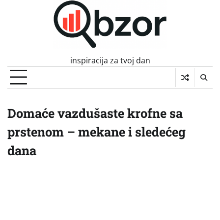
Skip
to
content
inspiracija za tvoj dan
Domaće vazdušaste krofne sa
prstenom – mekane i sledećeg
dana