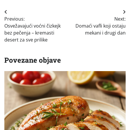
Navigacija
Previous:
Next:
objava
Osvežavajući voćni čizkejk
Domaći vafli koji ostaju
bez pečenja – kremasti
mekani i drugi dan
desert za sve prilike
Povezane objave