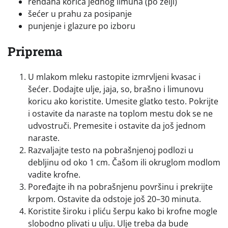
rendana korica jednog limuna (po želji)
šećer u prahu za posipanje
punjenje i glazure po izboru
Priprema
U mlakom mleku rastopite izmrvljeni kvasac i
šećer. Dodajte ulje, jaja, so, brašno i limunovu
koricu ako koristite. Umesite glatko testo. Pokrijte
i ostavite da naraste na toplom mestu dok se ne
udvostruči. Premesite i ostavite da još jednom
naraste.
Razvaljajte testo na pobrašnjenoj podlozi u
debljinu od oko 1 cm. Čašom ili okruglom modlom
vadite krofne.
Poređajte ih na pobrašnjenu površinu i prekrijte
krpom. Ostavite da odstoje još 20–30 minuta.
Koristite široku i pliću šerpu kako bi krofne mogle
slobodno plivati u ulju. Ulje treba da bude