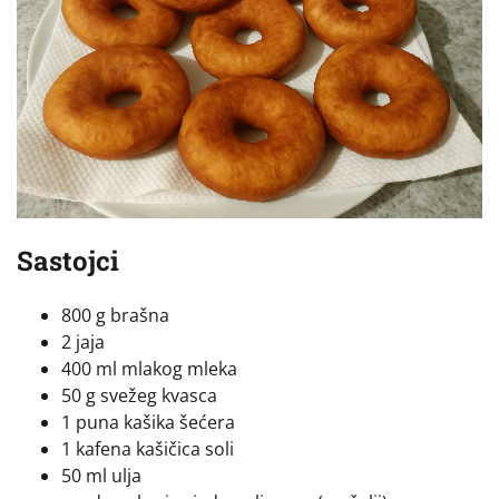
Sastojci
800 g brašna
2 jaja
400 ml mlakog mleka
50 g svežeg kvasca
1 puna kašika šećera
1 kafena kašičica soli
50 ml ulja