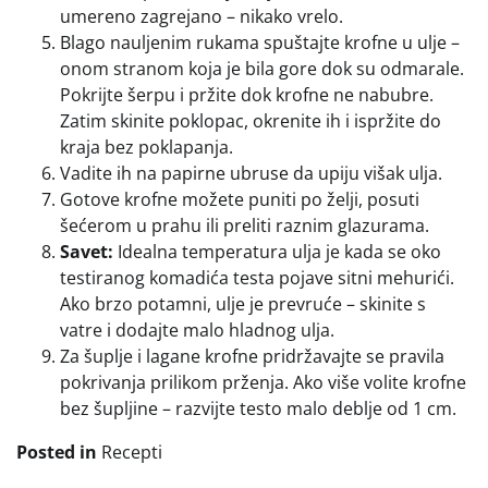
umereno zagrejano – nikako vrelo.
Blago nauljenim rukama spuštajte krofne u ulje –
onom stranom koja je bila gore dok su odmarale.
Pokrijte šerpu i pržite dok krofne ne nabubre.
Zatim skinite poklopac, okrenite ih i ispržite do
kraja bez poklapanja.
Vadite ih na papirne ubruse da upiju višak ulja.
Gotove krofne možete puniti po želji, posuti
šećerom u prahu ili preliti raznim glazurama.
Savet:
Idealna temperatura ulja je kada se oko
testiranog komadića testa pojave sitni mehurići.
Ako brzo potamni, ulje je prevruće – skinite s
vatre i dodajte malo hladnog ulja.
Za šuplje i lagane krofne pridržavajte se pravila
pokrivanja prilikom prženja. Ako više volite krofne
bez šupljine – razvijte testo malo deblje od 1 cm.
Posted in
Recepti