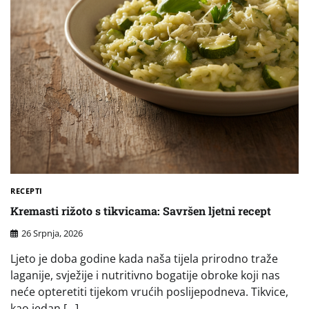
RECEPTI
Kremasti rižoto s tikvicama: Savršen ljetni recept
26 Srpnja, 2026
Ljeto je doba godine kada naša tijela prirodno traže
laganije, svježije i nutritivno bogatije obroke koji nas
neće opteretiti tijekom vrućih poslijepodneva. Tikvice,
kao jedan […]