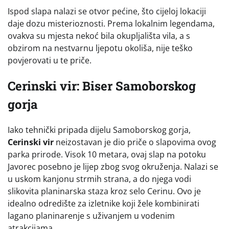
Ispod slapa nalazi se otvor pećine, što cijeloj lokaciji
daje dozu misterioznosti. Prema lokalnim legendama,
ovakva su mjesta nekoć bila okupljališta vila, a s
obzirom na nestvarnu ljepotu okoliša, nije teško
povjerovati u te priče.
Cerinski vir: Biser Samoborskog
gorja
Iako tehnički pripada dijelu Samoborskog gorja,
Cerinski vir
neizostavan je dio priče o slapovima ovog
parka prirode. Visok 10 metara, ovaj slap na potoku
Javorec posebno je lijep zbog svog okruženja. Nalazi se
u uskom kanjonu strmih strana, a do njega vodi
slikovita planinarska staza kroz selo Cerinu. Ovo je
idealno odredište za izletnike koji žele kombinirati
lagano planinarenje s uživanjem u vodenim
atrakcijama.