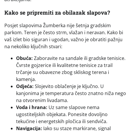
Kako se pripremiti za obilazak slapova?
Posjet slapovima Žumberka nije šetnja gradskim
parkom. Teren je često strm, vlažan i neravan. Kako bi
vaš izlet bio siguran i ugodan, važno je obratiti pažnju
na nekoliko ključnih stvari:
Obuća:
Zaboravite na sandale ili gradske tenisice.
Čvrste gojzerice ili kvalitetne tenisice za trail
trčanje su obavezne zbog skliskog terena i
kamenja.
Odjeća:
Slojevito oblačenje je ključno. U
kanjonima je temperatura često znatno niža nego
na otvorenim livadama.
Voda i hrana:
Uz same slapove nema
ugostiteljskih objekata. Ponesite dovoljno
tekućine i energetskih pločica ili sendviča.
Navigacija:
Iako su staze markirane, signal