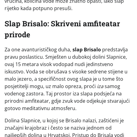
vrućina, količina vode može znatno opasti, iako slap
rijetko kada potpuno presuši.
Slap Brisalo: Skriveni amfiteatar
prirode
Za one avanturističkog duha,
slap Brisalo
predstavlja
pravu poslasticu. Smješten u dubokoj dolini Slapnice,
ovaj 15 metara visok vodopad nudi jedinstveno
iskustvo. Voda se obrušava s visoke sedrene stijene u
malo jezero, a specifičnost ovog slapa je u tome što
posjetitelji mogu, uz malo opreza, proći
iza
samog
vodenog zastora. Taj prostor iza slapa podsjeća na
prirodni amfiteatar, gdje zvuk vode odjekuje stvarajući
gotovo meditativnu atmosferu.
Dolina Slapnice, u kojoj se Brisalo nalazi, zaštićeni je
značajni krajobraz i često se naziva jednom od
najljepših dolina u Hrvatskoj. Pristup do Brisala vodi