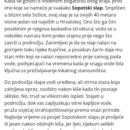
Kada se govori o vodenom bogatstvu ovog kraja, prvo
ime koje se nameće je svakako
Sopotski slap
. Smješten
u blizini sela Sošice, ovaj slap je sa svojih 40 metara
visine jedan od najviših u Hrvatskoj. Ono što ga čini
posebnim je njegova kaskadna struktura; voda se u
nekoliko navrata lomi preko stijena prije nego što
završi u podnožju. Zanimljivo je da se slap nalazi na
gornjem toku rijeke Kupčine, a poseban šarm daje mu
stari mlin koji se nalazi neposredno prije samog pada
vode, podsjećajući na vremena kada je snaga vode bila
ključna za preživljavanje lokalnog stanovništva.
Do podnožja slapa vodi uređena, ali strma staza koja
zahtijeva oprez, osobito nakon kiše kada tlo postaje
sklisko. No, trud se višestruko isplati. Stajati u
podnožju, dok vas zapljuskuju sitne kapljice vode,
pruža osjećaj strahopoštovanja prema snazi prirode.
Najbolje vrijeme za posjet Sopotskom slapu je proljeće
ili jesen nakon obilnijih kiša, jer ljeti, tijekom velikih