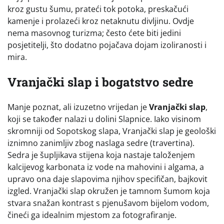
kroz gustu šumu, prateći tok potoka, preskačući
kamenje i prolazeći kroz netaknutu divljinu. Ovdje
nema masovnog turizma; često ćete biti jedini
posjetitelji, što dodatno pojačava dojam izoliranosti i
mira.
Vranjački slap i bogatstvo sedre
Manje poznat, ali izuzetno vrijedan je
Vranjački slap
,
koji se također nalazi u dolini Slapnice. Iako visinom
skromniji od Sopotskog slapa, Vranjački slap je geološki
iznimno zanimljiv zbog naslaga sedre (travertina).
Sedra je šupljikava stijena koja nastaje taloženjem
kalcijevog karbonata iz vode na mahovini i algama, a
upravo ona daje slapovima njihov specifičan, bajkovit
izgled. Vranjački slap okružen je tamnom šumom koja
stvara snažan kontrast s pjenušavom bijelom vodom,
čineći ga idealnim mjestom za fotografiranje.