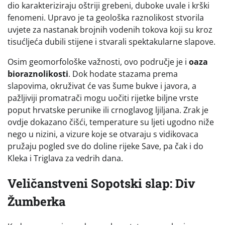
dio karakteriziraju oštriji grebeni, duboke uvale i krški
fenomeni. Upravo je ta geološka raznolikost stvorila
uvjete za nastanak brojnih vodenih tokova koji su kroz
tisućljeća dubili stijene i stvarali spektakularne slapove.
Osim geomorfološke važnosti, ovo područje je i
oaza
bioraznolikosti
. Dok hodate stazama prema
slapovima, okruživat će vas šume bukve i javora, a
pažljiviji promatrači mogu uočiti rijetke biljne vrste
poput hrvatske perunike ili crnoglavog ljiljana. Zrak je
ovdje dokazano čišći, temperature su ljeti ugodno niže
nego u nizini, a vizure koje se otvaraju s vidikovaca
pružaju pogled sve do doline rijeke Save, pa čak i do
Kleka i Triglava za vedrih dana.
Veličanstveni Sopotski slap: Div
Žumberka