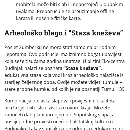
mobitela može biti slab ili nepostojeći u dubokim
uvalama. Preporučuje se preuzimanje offline
karata ili nošenje fizičke karte.
Arheološko blago i “Staza kneževa”
Posjet Žumberku ne mora stati samo na prirodnim
ljepotama. Ovo područje ima iznimno bogatu povijest
koja seže tisućama godina unatrag. U blizini Eko-centra
Budinjak nalazi se poznata
“Staza kneževa”
,
edukativna staza koja vodi kroz arheološko nalazište iz
starijeg željeznog doba. Ovdje možete vidjeti tumule –
stare grobne humke, od kojih je najpoznatiji Tumul 139.
Kombinacija obilaska slapova i povijesnih lokaliteta
pruža cjelovitu sliku života u ovom kraju. Možete
započeti dan planinarenjem do Sopotskog slapa, a
poslijepodne provesti učeći o halštatskoj kulturi u
Budinjaku. Takav spoj aktivnog odmora i edukacije čini