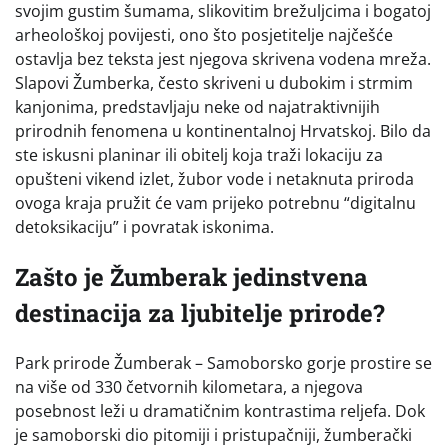
svojim gustim šumama, slikovitim brežuljcima i bogatoj
arheološkoj povijesti, ono što posjetitelje najčešće
ostavlja bez teksta jest njegova skrivena vodena mreža.
Slapovi Žumberka, često skriveni u dubokim i strmim
kanjonima, predstavljaju neke od najatraktivnijih
prirodnih fenomena u kontinentalnoj Hrvatskoj. Bilo da
ste iskusni planinar ili obitelj koja traži lokaciju za
opušteni vikend izlet, žubor vode i netaknuta priroda
ovoga kraja pružit će vam prijeko potrebnu “digitalnu
detoksikaciju” i povratak iskonima.
Zašto je Žumberak jedinstvena
destinacija za ljubitelje prirode?
Park prirode Žumberak – Samoborsko gorje prostire se
na više od 330 četvornih kilometara, a njegova
posebnost leži u dramatičnim kontrastima reljefa. Dok
je samoborski dio pitomiji i pristupačniji, žumberački