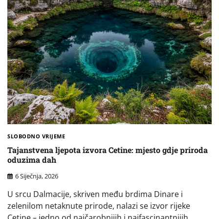
SLOBODNO VRIJEME
Tajanstvena ljepota izvora Cetine: mjesto gdje priroda
oduzima dah
6 Siječnja, 2026
U srcu Dalmacije, skriven među brdima Dinare i
zelenilom netaknute prirode, nalazi se izvor rijeke
Cetine – jedno od najčarobnijih i najfascinantnijih