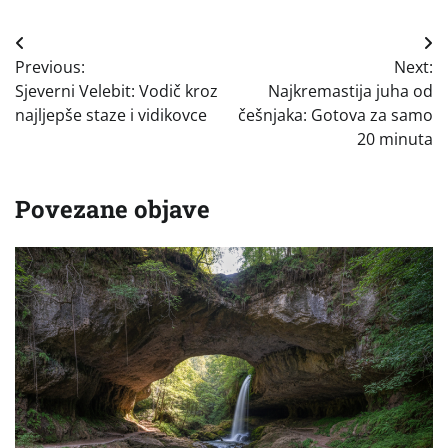
Navigacija
Previous:
Next:
objava
Sjeverni Velebit: Vodič kroz
Najkremastija juha od
najljepše staze i vidikovce
češnjaka: Gotova za samo
20 minuta
Povezane objave