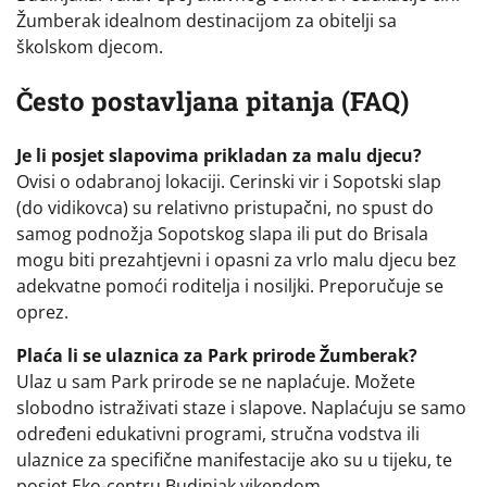
Žumberak idealnom destinacijom za obitelji sa
školskom djecom.
Često postavljana pitanja (FAQ)
Je li posjet slapovima prikladan za malu djecu?
Ovisi o odabranoj lokaciji. Cerinski vir i Sopotski slap
(do vidikovca) su relativno pristupačni, no spust do
samog podnožja Sopotskog slapa ili put do Brisala
mogu biti prezahtjevni i opasni za vrlo malu djecu bez
adekvatne pomoći roditelja i nosiljki. Preporučuje se
oprez.
Plaća li se ulaznica za Park prirode Žumberak?
Ulaz u sam Park prirode se ne naplaćuje. Možete
slobodno istraživati staze i slapove. Naplaćuju se samo
određeni edukativni programi, stručna vodstva ili
ulaznice za specifične manifestacije ako su u tijeku, te
posjet Eko-centru Budinjak vikendom.