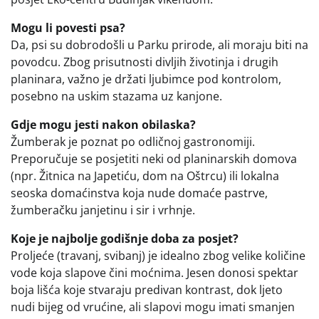
Mogu li povesti psa?
Da, psi su dobrodošli u Parku prirode, ali moraju biti na
povodcu. Zbog prisutnosti divljih životinja i drugih
planinara, važno je držati ljubimce pod kontrolom,
posebno na uskim stazama uz kanjone.
Gdje mogu jesti nakon obilaska?
Žumberak je poznat po odličnoj gastronomiji.
Preporučuje se posjetiti neki od planinarskih domova
(npr. Žitnica na Japetiću, dom na Oštrcu) ili lokalna
seoska domaćinstva koja nude domaće pastrve,
žumberačku janjetinu i sir i vrhnje.
Koje je najbolje godišnje doba za posjet?
Proljeće (travanj, svibanj) je idealno zbog velike količine
vode koja slapove čini moćnima. Jesen donosi spektar
boja lišća koje stvaraju predivan kontrast, dok ljeto
nudi bijeg od vrućine, ali slapovi mogu imati smanjen