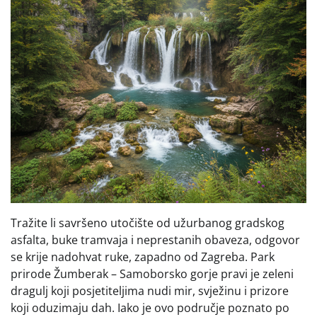
Tražite li savršeno utočište od užurbanog gradskog
asfalta, buke tramvaja i neprestanih obaveza, odgovor
se krije nadohvat ruke, zapadno od Zagreba. Park
prirode Žumberak – Samoborsko gorje pravi je zeleni
dragulj koji posjetiteljima nudi mir, svježinu i prizore
koji oduzimaju dah. Iako je ovo područje poznato po