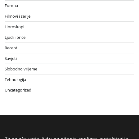
Europa
Filmovi i serije
Horoskopi
Ljudi i priče
Recepti
Savjeti
Slobodno vrijeme
Tehnologija
Uncategorized
Za oglašavanje ili druga pitanja, molimo kontaktirajte