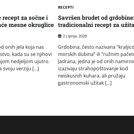
RECEPTI
e recept za sočne i
Savršen brudet od grdobine
će mesne okruglice
tradicionalni recept za užit
2 Lipnja, 2026
d onih jela koja nas
Grdobina, često nazivana “kralji
jstvo, kada su se njihovi
morskih dubina” ili “ružnim pače
hinjom nedjeljom ujutro.
Jadrana, jedna je od onih namirni
a svoju verziju […]
izazivaju strahopoštovanje kod
neiskusnih kuhara, ali pružaju
gastronomski užitak […]