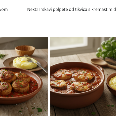
ivom
Next:
Hrskavi polpete od tikvica s kremastim 