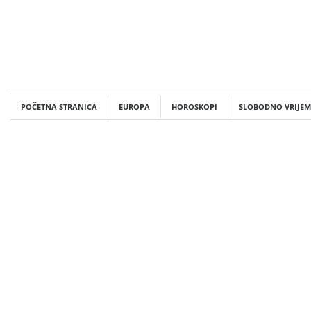
Skip
to
content
POČETNA STRANICA
EUROPA
HOROSKOPI
SLOBODNO VRIJEM