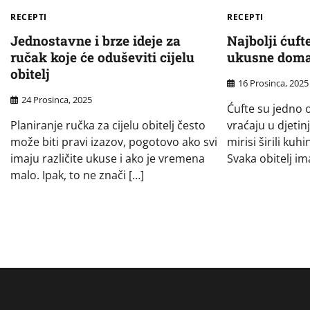
RECEPTI
RECEPTI
Jednostavne i brze ideje za
Najbolji ćuft
ručak koje će oduševiti cijelu
ukusne doma
obitelj
16 Prosinca, 2025
24 Prosinca, 2025
Ćufte su jedno o
Planiranje ručka za cijelu obitelj često
vraćaju u djetin
može biti pravi izazov, pogotovo ako svi
mirisi širili ku
imaju različite ukuse i ako je vremena
Svaka obitelj im
malo. Ipak, to ne znači […]