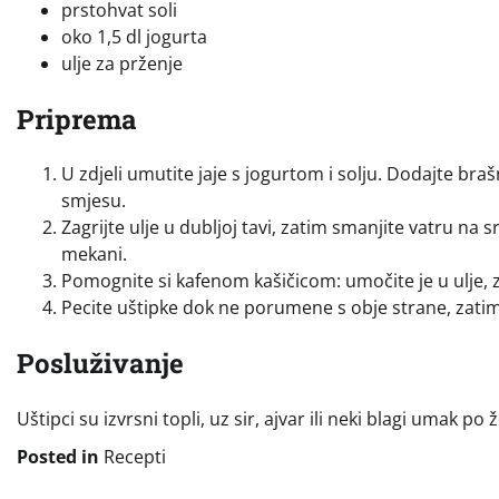
prstohvat soli
oko 1,5 dl jogurta
ulje za prženje
Priprema
U zdjeli umutite jaje s jogurtom i solju. Dodajte braš
smjesu.
Zagrijte ulje u dubljoj tavi, zatim smanjite vatru na 
mekani.
Pomognite si kafenom kašičicom: umočite je u ulje, zah
Pecite uštipke dok ne porumene s obje strane, zatim 
Posluživanje
Uštipci su izvrsni topli, uz sir, ajvar ili neki blagi umak po že
Posted in
Recepti