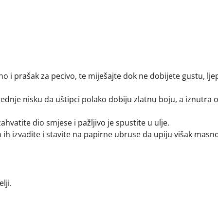
no i prašak za pecivo, te miješajte dok ne dobijete gustu, ljep
srednje nisku da uštipci polako dobiju zlatnu boju, a iznutra
vatite dio smjese i pažljivo je spustite u ulje.
ih izvadite i stavite na papirne ubruse da upiju višak masn
lji.