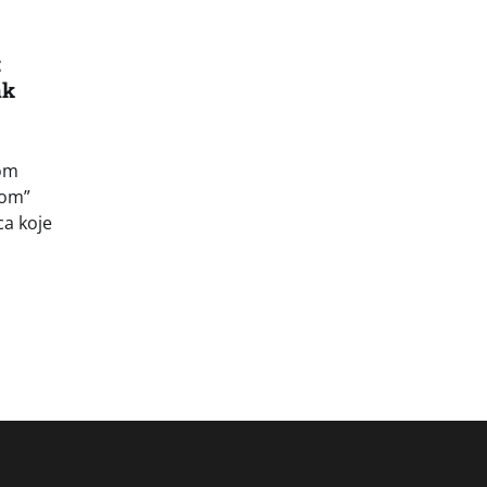
:
ak
com
tom”
ca koje