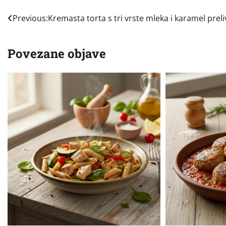
Navigacija
Previous:
Kremasta torta s tri vrste mleka i karamel prel
objava
Povezane objave