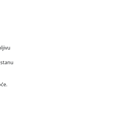
ljivu
 ostanu
oće.