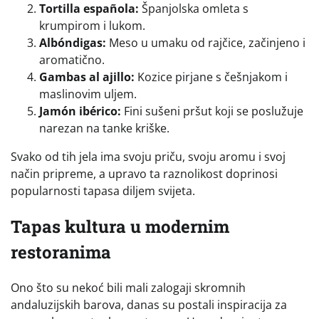
Tortilla española:
Španjolska omleta s
krumpirom i lukom.
Albóndigas:
Meso u umaku od rajčice, začinjeno i
aromatično.
Gambas al ajillo:
Kozice pirjane s češnjakom i
maslinovim uljem.
Jamón ibérico:
Fini sušeni pršut koji se poslužuje
narezan na tanke kriške.
Svako od tih jela ima svoju priču, svoju aromu i svoj
način pripreme, a upravo ta raznolikost doprinosi
popularnosti tapasa diljem svijeta.
Tapas kultura u modernim
restoranima
Ono što su nekoć bili mali zalogaji skromnih
andaluzijskih barova, danas su postali inspiracija za