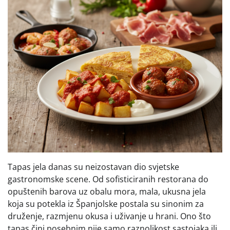
Tapas jela danas su neizostavan dio svjetske
gastronomske scene. Od sofisticiranih restorana do
opuštenih barova uz obalu mora, mala, ukusna jela
koja su potekla iz Španjolske postala su sinonim za
druženje, razmjenu okusa i uživanje u hrani. Ono što
tapas čini posebnim nije samo raznolikost sastojaka ili