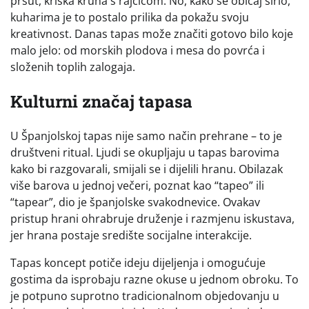
pršut, kriška kruha s rajčicom. No, kako se običaj širio,
kuharima je to postalo prilika da pokažu svoju
kreativnost. Danas tapas može značiti gotovo bilo koje
malo jelo: od morskih plodova i mesa do povrća i
složenih toplih zalogaja.
Kulturni značaj tapasa
U Španjolskoj tapas nije samo način prehrane – to je
društveni ritual. Ljudi se okupljaju u tapas barovima
kako bi razgovarali, smijali se i dijelili hranu. Obilazak
više barova u jednoj večeri, poznat kao “tapeo” ili
“tapear”, dio je španjolske svakodnevice. Ovakav
pristup hrani ohrabruje druženje i razmjenu iskustava,
jer hrana postaje središte socijalne interakcije.
Tapas koncept potiče ideju dijeljenja i omogućuje
gostima da isprobaju razne okuse u jednom obroku. To
je potpuno suprotno tradicionalnom objedovanju u