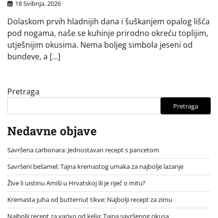
18 Svibnja, 2026
Dolaskom prvih hladnijih dana i šuškanjem opalog lišća
pod nogama, naše se kuhinje prirodno okreću toplijim,
utješnijim okusima. Nema boljeg simbola jeseni od
bundeve, a […]
Pretraga
Pretraga
Nedavne objave
Savršena carbonara: Jednostavan recept s pancetom
Savršeni bešamel: Tajna kremastog umaka za najbolje lazanje
Žive li uistinu Amiši u Hrvatskoj ili je riječ o mitu?
Kremasta juha od butternut tikve: Najbolji recept za zimu
Najbolji recept za varivo od kelja: Tajna savršenog okusa