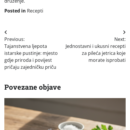
druženje.
Posted in
Recepti
Navigacija
Previous:
Next:
objava
Tajanstvena ljepota
Jednostavni i ukusni recepti
istarske pustinje: mjesto
za pileća jetrica koje
gdje priroda i povijest
morate isprobati
pričaju zajedničku priču
Povezane objave