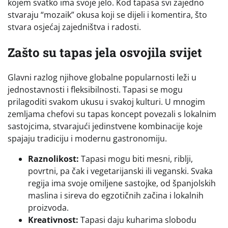
kojem svatko ima svoje jelo. Kod tapasa svi zajedno
stvaraju “mozaik” okusa koji se dijeli i komentira, što
stvara osjećaj zajedništva i radosti.
Zašto su tapas jela osvojila svijet
Glavni razlog njihove globalne popularnosti leži u
jednostavnosti i fleksibilnosti. Tapasi se mogu
prilagoditi svakom ukusu i svakoj kulturi. U mnogim
zemljama chefovi su tapas koncept povezali s lokalnim
sastojcima, stvarajući jedinstvene kombinacije koje
spajaju tradiciju i modernu gastronomiju.
Raznolikost:
Tapasi mogu biti mesni, riblji,
povrtni, pa čak i vegetarijanski ili veganski. Svaka
regija ima svoje omiljene sastojke, od španjolskih
maslina i sireva do egzotičnih začina i lokalnih
proizvoda.
Kreativnost:
Tapasi daju kuharima slobodu