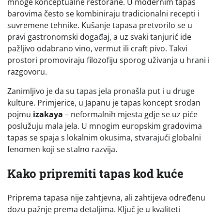
mnoge konceptualne restorane. U modernim tapas
barovima često se kombiniraju tradicionalni recepti i
suvremene tehnike. Kušanje tapasa pretvorilo se u
pravi gastronomski događaj, a uz svaki tanjurić ide
pažljivo odabrano vino, vermut ili craft pivo. Takvi
prostori promoviraju filozofiju sporog uživanja u hrani i
razgovoru.
Zanimljivo je da su tapas jela pronašla put i u druge
kulture. Primjerice, u Japanu je tapas koncept srodan
pojmu
izakaya
– neformalnih mjesta gdje se uz piće
poslužuju mala jela. U mnogim europskim gradovima
tapas se spaja s lokalnim okusima, stvarajući globalni
fenomen koji se stalno razvija.
Kako pripremiti tapas kod kuće
Priprema tapasa nije zahtjevna, ali zahtijeva određenu
dozu pažnje prema detaljima. Ključ je u kvaliteti