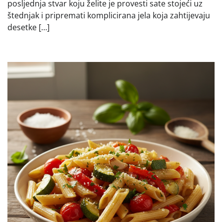
posljednja stvar koju želite je provesti sate stojeći uz
štednjak i pripremati komplicirana jela koja zahtijevaju
desetke […]