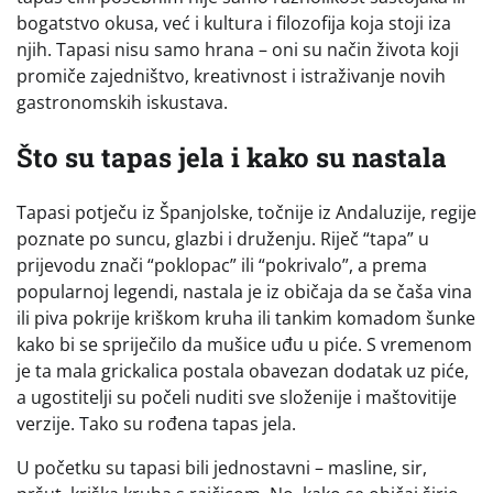
bogatstvo okusa, već i kultura i filozofija koja stoji iza
njih. Tapasi nisu samo hrana – oni su način života koji
promiče zajedništvo, kreativnost i istraživanje novih
gastronomskih iskustava.
Što su tapas jela i kako su nastala
Tapasi potječu iz Španjolske, točnije iz Andaluzije, regije
poznate po suncu, glazbi i druženju. Riječ “tapa” u
prijevodu znači “poklopac” ili “pokrivalo”, a prema
popularnoj legendi, nastala je iz običaja da se čaša vina
ili piva pokrije kriškom kruha ili tankim komadom šunke
kako bi se spriječilo da mušice uđu u piće. S vremenom
je ta mala grickalica postala obavezan dodatak uz piće,
a ugostitelji su počeli nuditi sve složenije i maštovitije
verzije. Tako su rođena tapas jela.
U početku su tapasi bili jednostavni – masline, sir,