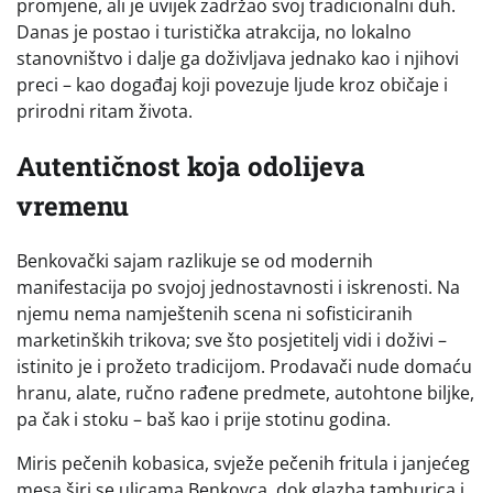
promjene, ali je uvijek zadržao svoj tradicionalni duh.
Danas je postao i turistička atrakcija, no lokalno
stanovništvo i dalje ga doživljava jednako kao i njihovi
preci – kao događaj koji povezuje ljude kroz običaje i
prirodni ritam života.
Autentičnost koja odolijeva
vremenu
Benkovački sajam razlikuje se od modernih
manifestacija po svojoj jednostavnosti i iskrenosti. Na
njemu nema namještenih scena ni sofisticiranih
marketinških trikova; sve što posjetitelj vidi i doživi –
istinito je i prožeto tradicijom. Prodavači nude domaću
hranu, alate, ručno rađene predmete, autohtone biljke,
pa čak i stoku – baš kao i prije stotinu godina.
Miris pečenih kobasica, svježe pečenih fritula i janjećeg
mesa širi se ulicama Benkovca, dok glazba tamburica i