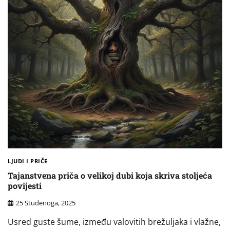
LJUDI I PRIČE
Tajanstvena priča o velikoj dubi koja skriva stoljeća
povijesti
25 Studenoga, 2025
Usred guste šume, između valovitih brežuljaka i vlažne,