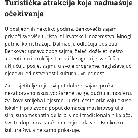
Turistička atrakcija koja nadmašuje
očekivanja
U posljednjih nekoliko godina, Benkovački sajam
privlači sve više turista iz Hrvatske i inozemstva. Mnogi
putnici koji istražuju Dalmaciju odlučuju posjetiti
Benkovac upravo zbog sajma, želeći doživjeti nešto
autentično i drukčije. Turističke agencije sve češće
uključuju posjet sajmu u svoje programe, naglašavajući
njegovu jedinstvenost i kulturnu vrijednost.
Za posjetitelje koji prvi put dolaze, sajam pruža
nezaboravno iskustvo: šarene tezge, bučnu atmosferu,
zvukove smijeha i pjesme. Turisti često otkrivaju okuse
lokalnih proizvoda poput domaćeg maslinovog ulja,
sira, suhomesnatih delicija, vina i tradicionalnih kolača.
Sve to doprinosi snažnom dojmu da se u Benkovcu
kultura živi, a ne samo prikazuje.