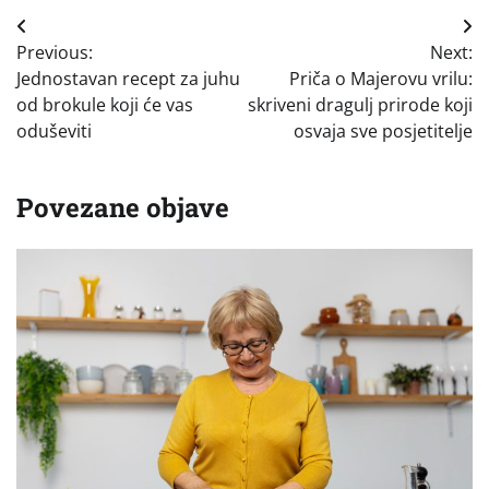
Navigacija
Previous:
Next:
objava
Jednostavan recept za juhu
Priča o Majerovu vrilu:
od brokule koji će vas
skriveni dragulj prirode koji
oduševiti
osvaja sve posjetitelje
Povezane objave