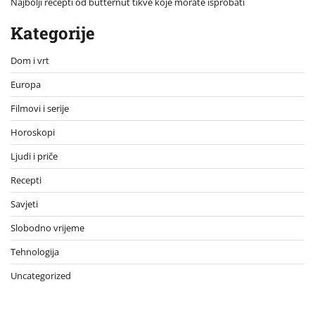
Najbolji recepti od butternut tikve koje morate isprobati
Kategorije
Dom i vrt
Europa
Filmovi i serije
Horoskopi
Ljudi i priče
Recepti
Savjeti
Slobodno vrijeme
Tehnologija
Uncategorized