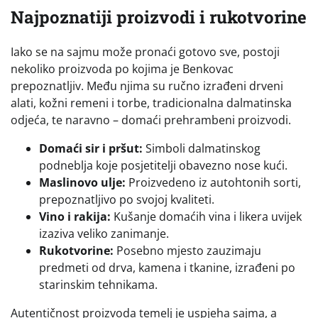
Najpoznatiji proizvodi i rukotvorine
Iako se na sajmu može pronaći gotovo sve, postoji
nekoliko proizvoda po kojima je Benkovac
prepoznatljiv. Među njima su ručno izrađeni drveni
alati, kožni remeni i torbe, tradicionalna dalmatinska
odjeća, te naravno – domaći prehrambeni proizvodi.
Domaći sir i pršut:
Simboli dalmatinskog
podneblja koje posjetitelji obavezno nose kući.
Maslinovo ulje:
Proizvedeno iz autohtonih sorti,
prepoznatljivo po svojoj kvaliteti.
Vino i rakija:
Kušanje domaćih vina i likera uvijek
izaziva veliko zanimanje.
Rukotvorine:
Posebno mjesto zauzimaju
predmeti od drva, kamena i tkanine, izrađeni po
starinskim tehnikama.
Autentičnost proizvoda temelj je uspjeha sajma, a