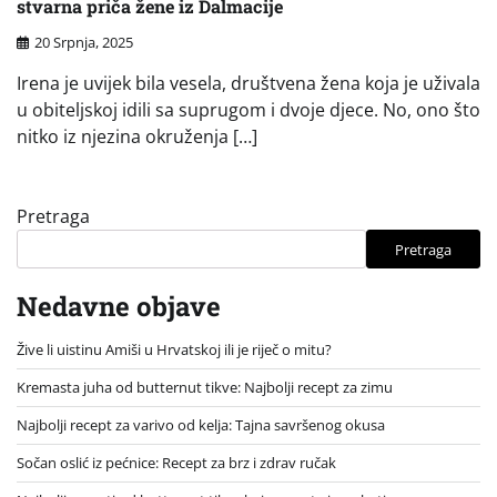
stvarna priča žene iz Dalmacije
20 Srpnja, 2025
Irena je uvijek bila vesela, društvena žena koja je uživala
u obiteljskoj idili sa suprugom i dvoje djece. No, ono što
nitko iz njezina okruženja […]
Pretraga
Pretraga
Nedavne objave
Žive li uistinu Amiši u Hrvatskoj ili je riječ o mitu?
Kremasta juha od butternut tikve: Najbolji recept za zimu
Najbolji recept za varivo od kelja: Tajna savršenog okusa
Sočan oslić iz pećnice: Recept za brz i zdrav ručak