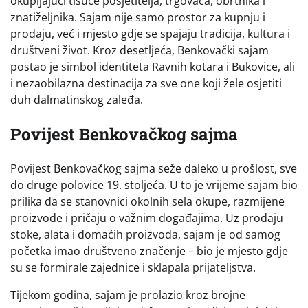
okupljajući tisuće posjetitelja, trgovaca, obrtnika i
znatiželjnika. Sajam nije samo prostor za kupnju i
prodaju, već i mjesto gdje se spajaju tradicija, kultura i
društveni život. Kroz desetljeća, Benkovački sajam
postao je simbol identiteta Ravnih kotara i Bukovice, ali
i nezaobilazna destinacija za sve one koji žele osjetiti
duh dalmatinskog zaleđa.
Povijest Benkovačkog sajma
Povijest Benkovačkog sajma seže daleko u prošlost, sve
do druge polovice 19. stoljeća. U to je vrijeme sajam bio
prilika da se stanovnici okolnih sela okupe, razmijene
proizvode i pričaju o važnim događajima. Uz prodaju
stoke, alata i domaćih proizvoda, sajam je od samog
početka imao društveno značenje – bio je mjesto gdje
su se formirale zajednice i sklapala prijateljstva.
Tijekom godina, sajam je prolazio kroz brojne