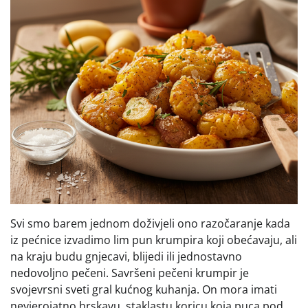
Svi smo barem jednom doživjeli ono razočaranje kada
iz pećnice izvadimo lim pun krumpira koji obećavaju, ali
na kraju budu gnjecavi, blijedi ili jednostavno
nedovoljno pečeni. Savršeni pečeni krumpir je
svojevrsni sveti gral kućnog kuhanja. On mora imati
nevjerojatno hrskavu, staklastu koricu koja puca pod