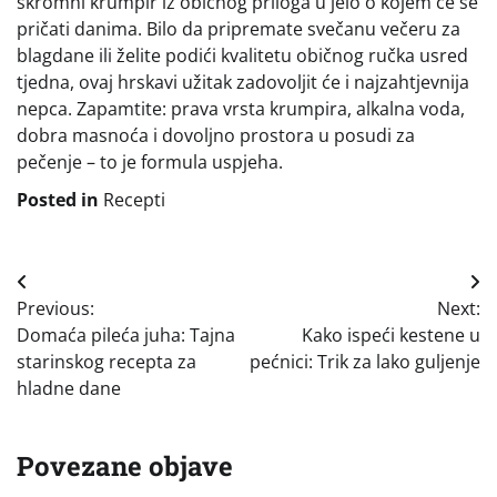
skromni krumpir iz običnog priloga u jelo o kojem će se
pričati danima. Bilo da pripremate svečanu večeru za
blagdane ili želite podići kvalitetu običnog ručka usred
tjedna, ovaj hrskavi užitak zadovoljit će i najzahtjevnija
nepca. Zapamtite: prava vrsta krumpira, alkalna voda,
dobra masnoća i dovoljno prostora u posudi za
pečenje – to je formula uspjeha.
Posted in
Recepti
Navigacija
Previous:
Next:
objava
Domaća pileća juha: Tajna
Kako ispeći kestene u
starinskog recepta za
pećnici: Trik za lako guljenje
hladne dane
Povezane objave