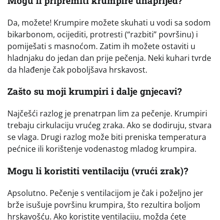
Mogu li pripremiti krumpire unaprijed?
Da, možete! Krumpire možete skuhati u vodi sa sodom
bikarbonom, ocijediti, protresti (“razbiti” površinu) i
pomiješati s masnoćom. Zatim ih možete ostaviti u
hladnjaku do jedan dan prije pečenja. Neki kuhari tvrde
da hlađenje čak poboljšava hrskavost.
Zašto su moji krumpiri i dalje gnjecavi?
Najčešći razlog je prenatrpan lim za pečenje. Krumpiri
trebaju cirkulaciju vrućeg zraka. Ako se dodiruju, stvara
se vlaga. Drugi razlog može biti preniska temperatura
pećnice ili korištenje vodenastog mladog krumpira.
Mogu li koristiti ventilaciju (vrući zrak)?
Apsolutno. Pečenje s ventilacijom je čak i poželjno jer
brže isušuje površinu krumpira, što rezultira boljom
hrskavošću. Ako koristite ventilaciju, možda ćete