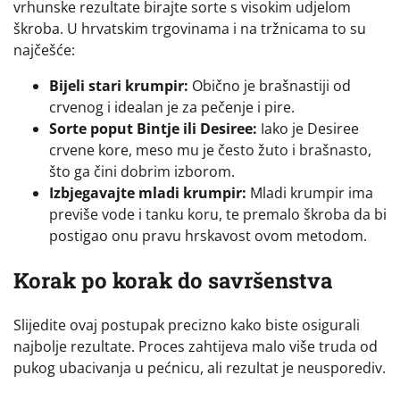
vrhunske rezultate birajte sorte s visokim udjelom
škroba. U hrvatskim trgovinama i na tržnicama to su
najčešće:
Bijeli stari krumpir:
Obično je brašnastiji od
crvenog i idealan je za pečenje i pire.
Sorte poput Bintje ili Desiree:
Iako je Desiree
crvene kore, meso mu je često žuto i brašnasto,
što ga čini dobrim izborom.
Izbjegavajte mladi krumpir:
Mladi krumpir ima
previše vode i tanku koru, te premalo škroba da bi
postigao onu pravu hrskavost ovom metodom.
Korak po korak do savršenstva
Slijedite ovaj postupak precizno kako biste osigurali
najbolje rezultate. Proces zahtijeva malo više truda od
pukog ubacivanja u pećnicu, ali rezultat je neusporediv.