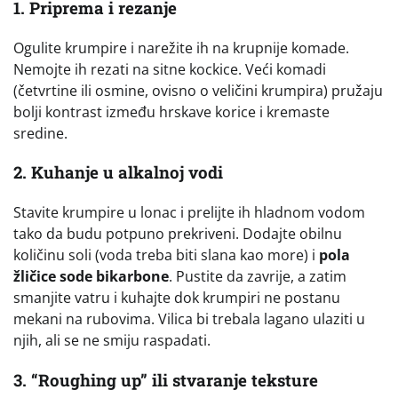
1. Priprema i rezanje
Ogulite krumpire i narežite ih na krupnije komade.
Nemojte ih rezati na sitne kockice. Veći komadi
(četvrtine ili osmine, ovisno o veličini krumpira) pružaju
bolji kontrast između hrskave korice i kremaste
sredine.
2. Kuhanje u alkalnoj vodi
Stavite krumpire u lonac i prelijte ih hladnom vodom
tako da budu potpuno prekriveni. Dodajte obilnu
količinu soli (voda treba biti slana kao more) i
pola
žličice sode bikarbone
. Pustite da zavrije, a zatim
smanjite vatru i kuhajte dok krumpiri ne postanu
mekani na rubovima. Vilica bi trebala lagano ulaziti u
njih, ali se ne smiju raspadati.
3. “Roughing up” ili stvaranje teksture