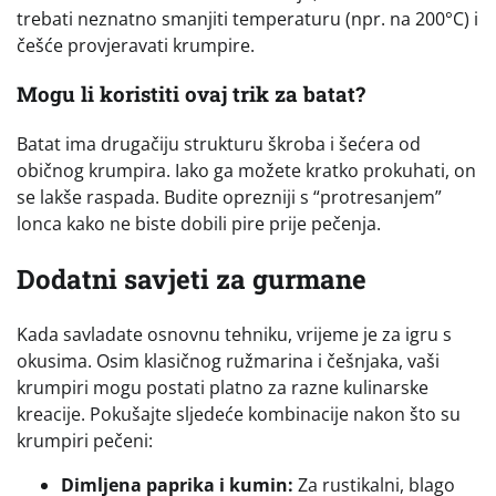
trebati neznatno smanjiti temperaturu (npr. na 200°C) i
češće provjeravati krumpire.
Mogu li koristiti ovaj trik za batat?
Batat ima drugačiju strukturu škroba i šećera od
običnog krumpira. Iako ga možete kratko prokuhati, on
se lakše raspada. Budite oprezniji s “protresanjem”
lonca kako ne biste dobili pire prije pečenja.
Dodatni savjeti za gurmane
Kada savladate osnovnu tehniku, vrijeme je za igru s
okusima. Osim klasičnog ružmarina i češnjaka, vaši
krumpiri mogu postati platno za razne kulinarske
kreacije. Pokušajte sljedeće kombinacije nakon što su
krumpiri pečeni:
Dimljena paprika i kumin:
Za rustikalni, blago