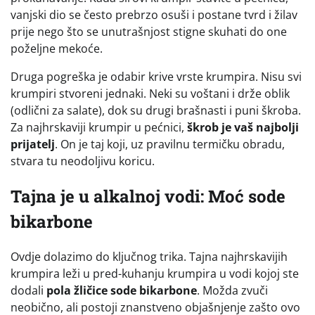
vanjski dio se često prebrzo osuši i postane tvrd i žilav
prije nego što se unutrašnjost stigne skuhati do one
poželjne mekoće.
Druga pogreška je odabir krive vrste krumpira. Nisu svi
krumpiri stvoreni jednaki. Neki su voštani i drže oblik
(odlični za salate), dok su drugi brašnasti i puni škroba.
Za najhrskaviji krumpir u pećnici,
škrob je vaš najbolji
prijatelj
. On je taj koji, uz pravilnu termičku obradu,
stvara tu neodoljivu koricu.
Tajna je u alkalnoj vodi: Moć sode
bikarbone
Ovdje dolazimo do ključnog trika. Tajna najhrskavijih
krumpira leži u pred-kuhanju krumpira u vodi kojoj ste
dodali
pola žličice sode bikarbone
. Možda zvuči
neobično, ali postoji znanstveno objašnjenje zašto ovo