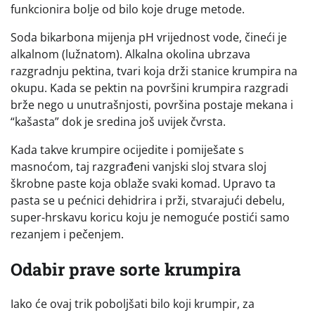
funkcionira bolje od bilo koje druge metode.
Soda bikarbona mijenja pH vrijednost vode, čineći je
alkalnom (lužnatom). Alkalna okolina ubrzava
razgradnju pektina, tvari koja drži stanice krumpira na
okupu. Kada se pektin na površini krumpira razgradi
brže nego u unutrašnjosti, površina postaje mekana i
“kašasta” dok je sredina još uvijek čvrsta.
Kada takve krumpire ocijedite i pomiješate s
masnoćom, taj razgrađeni vanjski sloj stvara sloj
škrobne paste koja oblaže svaki komad. Upravo ta
pasta se u pećnici dehidrira i prži, stvarajući debelu,
super-hrskavu koricu koju je nemoguće postići samo
rezanjem i pečenjem.
Odabir prave sorte krumpira
Iako će ovaj trik poboljšati bilo koji krumpir, za