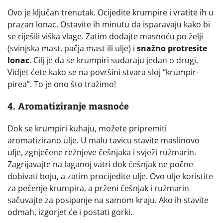
Ovo je ključan trenutak. Ocijedite krumpire i vratite ih u
prazan lonac. Ostavite ih minutu da isparavaju kako bi
se riješili viška vlage. Zatim dodajte masnoću po želji
(svinjska mast, pačja mast ili ulje) i
snažno protresite
lonac
. Cilj je da se krumpiri sudaraju jedan o drugi.
Vidjet ćete kako se na površini stvara sloj “krumpir-
pirea”. To je ono što tražimo!
4. Aromatiziranje masnoće
Dok se krumpiri kuhaju, možete pripremiti
aromatizirano ulje. U malu tavicu stavite maslinovo
ulje, zgnječene režnjeve češnjaka i svježi ružmarin.
Zagrijavajte na laganoj vatri dok češnjak ne počne
dobivati boju, a zatim procijedite ulje. Ovo ulje koristite
za pečenje krumpira, a prženi češnjak i ružmarin
sačuvajte za posipanje na samom kraju. Ako ih stavite
odmah, izgorjet će i postati gorki.