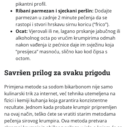
pikantni profil.
Ribani parmezan i sjeckani peršin:
Dodajte
parmezan u zadnje 2 minute pečenja da se
rastopi i stvori hrskavu sirnu koricu (“frico”).
Ocat:
Vjerovali ili ne, lagano prskanje jabučnog ili
alkoholnog octa po vrućim krumpirima odmah
nakon vađenja iz pećnice daje im svježinu koja
“presijeca” masnoću, slično kao kod čipsa s
octom.
Savršen prilog za svaku prigodu
Primjena metode sa sodom bikarbonom nije samo
kulinarski trik za internet, već tehnika utemeljena na
fizici i kemiji kuhanja koja garantira konzistentne
rezultate. Jednom kada probate krumpir pripremljen
na ovaj način, teško ćete se vratiti starim metodama
pečenja sirovog krumpira. Ova metoda pretvara