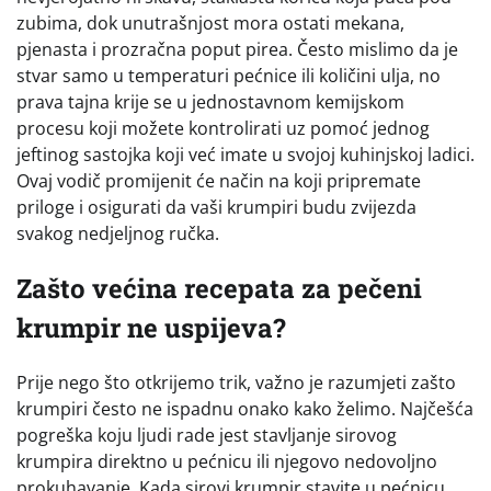
zubima, dok unutrašnjost mora ostati mekana,
pjenasta i prozračna poput pirea. Često mislimo da je
stvar samo u temperaturi pećnice ili količini ulja, no
prava tajna krije se u jednostavnom kemijskom
procesu koji možete kontrolirati uz pomoć jednog
jeftinog sastojka koji već imate u svojoj kuhinjskoj ladici.
Ovaj vodič promijenit će način na koji pripremate
priloge i osigurati da vaši krumpiri budu zvijezda
svakog nedjeljnog ručka.
Zašto većina recepata za pečeni
krumpir ne uspijeva?
Prije nego što otkrijemo trik, važno je razumjeti zašto
krumpiri često ne ispadnu onako kako želimo. Najčešća
pogreška koju ljudi rade jest stavljanje sirovog
krumpira direktno u pećnicu ili njegovo nedovoljno
prokuhavanje. Kada sirovi krumpir stavite u pećnicu,