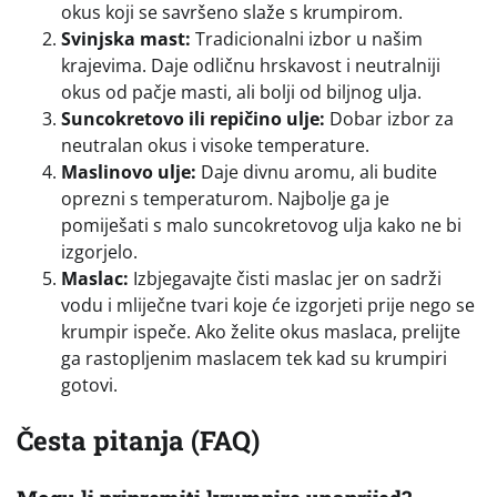
okus koji se savršeno slaže s krumpirom.
Svinjska mast:
Tradicionalni izbor u našim
krajevima. Daje odličnu hrskavost i neutralniji
okus od pačje masti, ali bolji od biljnog ulja.
Suncokretovo ili repičino ulje:
Dobar izbor za
neutralan okus i visoke temperature.
Maslinovo ulje:
Daje divnu aromu, ali budite
oprezni s temperaturom. Najbolje ga je
pomiješati s malo suncokretovog ulja kako ne bi
izgorjelo.
Maslac:
Izbjegavajte čisti maslac jer on sadrži
vodu i mliječne tvari koje će izgorjeti prije nego se
krumpir ispeče. Ako želite okus maslaca, prelijte
ga rastopljenim maslacem tek kad su krumpiri
gotovi.
Česta pitanja (FAQ)