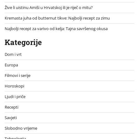
Žive li uistinu Amiši u Hrvatskoj ili je riječ o mitu?
Kremasta juha od butternut tikve: Najbolji recept za zimu
Najbolji recept za varivo od kelja: Tajna savršenog okusa
Kategorije
Dom i vrt
Europa
Filmovi i serije
Horoskopi
Ljudi i priče
Recepti
Savjeti
Slobodno vrijeme
Tehnologija