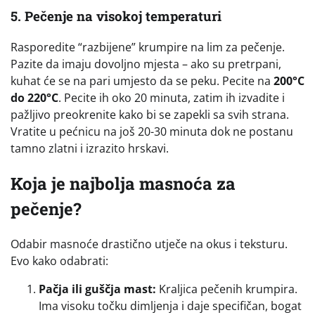
5. Pečenje na visokoj temperaturi
Rasporedite “razbijene” krumpire na lim za pečenje.
Pazite da imaju dovoljno mjesta – ako su pretrpani,
kuhat će se na pari umjesto da se peku. Pecite na
200°C
do 220°C
. Pecite ih oko 20 minuta, zatim ih izvadite i
pažljivo preokrenite kako bi se zapekli sa svih strana.
Vratite u pećnicu na još 20-30 minuta dok ne postanu
tamno zlatni i izrazito hrskavi.
Koja je najbolja masnoća za
pečenje?
Odabir masnoće drastično utječe na okus i teksturu.
Evo kako odabrati:
Pačja ili guščja mast:
Kraljica pečenih krumpira.
Ima visoku točku dimljenja i daje specifičan, bogat