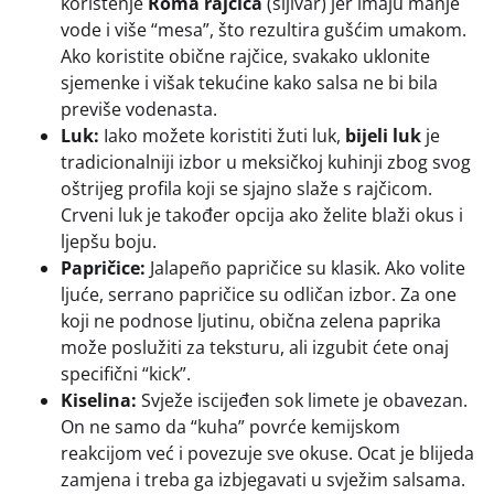
korištenje
Roma rajčica
(šljivar) jer imaju manje
vode i više “mesa”, što rezultira gušćim umakom.
Ako koristite obične rajčice, svakako uklonite
sjemenke i višak tekućine kako salsa ne bi bila
previše vodenasta.
Luk:
Iako možete koristiti žuti luk,
bijeli luk
je
tradicionalniji izbor u meksičkoj kuhinji zbog svog
oštrijeg profila koji se sjajno slaže s rajčicom.
Crveni luk je također opcija ako želite blaži okus i
ljepšu boju.
Papričice:
Jalapeño papričice su klasik. Ako volite
ljuće, serrano papričice su odličan izbor. Za one
koji ne podnose ljutinu, obična zelena paprika
može poslužiti za teksturu, ali izgubit ćete onaj
specifični “kick”.
Kiselina:
Svježe iscijeđen sok limete je obavezan.
On ne samo da “kuha” povrće kemijskom
reakcijom već i povezuje sve okuse. Ocat je blijeda
zamjena i treba ga izbjegavati u svježim salsama.