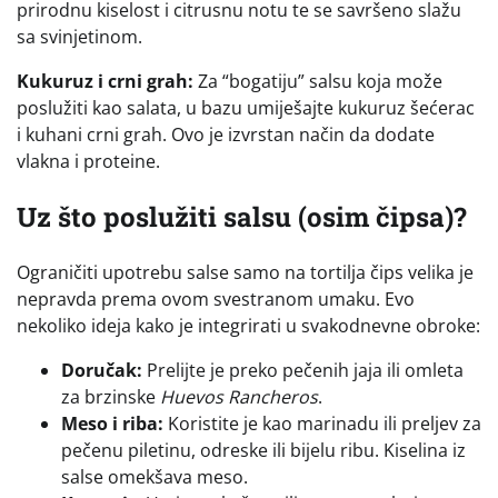
prirodnu kiselost i citrusnu notu te se savršeno slažu
sa svinjetinom.
Kukuruz i crni grah:
Za “bogatiju” salsu koja može
poslužiti kao salata, u bazu umiješajte kukuruz šećerac
i kuhani crni grah. Ovo je izvrstan način da dodate
vlakna i proteine.
Uz što poslužiti salsu (osim čipsa)?
Ograničiti upotrebu salse samo na tortilja čips velika je
nepravda prema ovom svestranom umaku. Evo
nekoliko ideja kako je integrirati u svakodnevne obroke:
Doručak:
Prelijte je preko pečenih jaja ili omleta
za brzinske
Huevos Rancheros
.
Meso i riba:
Koristite je kao marinadu ili preljev za
pečenu piletinu, odreske ili bijelu ribu. Kiselina iz
salse omekšava meso.