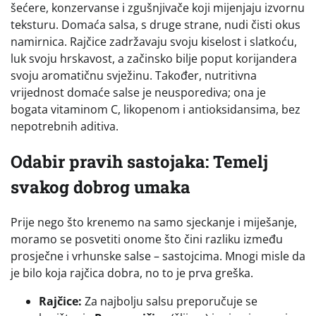
šećere, konzervanse i zgušnjivače koji mijenjaju izvornu
teksturu. Domaća salsa, s druge strane, nudi čisti okus
namirnica. Rajčice zadržavaju svoju kiselost i slatkoću,
luk svoju hrskavost, a začinsko bilje poput korijandera
svoju aromatičnu svježinu. Također, nutritivna
vrijednost domaće salse je neusporediva; ona je
bogata vitaminom C, likopenom i antioksidansima, bez
nepotrebnih aditiva.
Odabir pravih sastojaka: Temelj
svakog dobrog umaka
Prije nego što krenemo na samo sjeckanje i miješanje,
moramo se posvetiti onome što čini razliku između
prosječne i vrhunske salse – sastojcima. Mnogi misle da
je bilo koja rajčica dobra, no to je prva greška.
Rajčice:
Za najbolju salsu preporučuje se