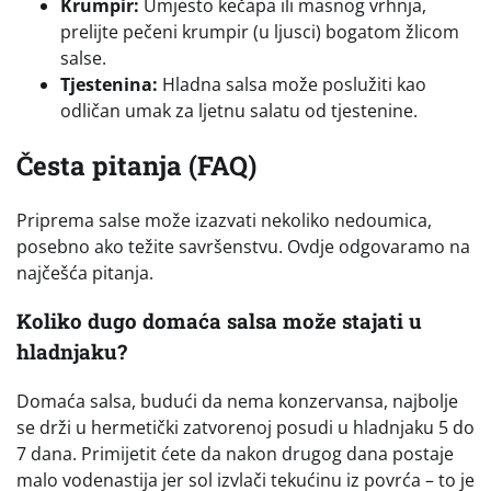
Krumpir:
Umjesto kečapa ili masnog vrhnja,
prelijte pečeni krumpir (u ljusci) bogatom žlicom
salse.
Tjestenina:
Hladna salsa može poslužiti kao
odličan umak za ljetnu salatu od tjestenine.
Česta pitanja (FAQ)
Priprema salse može izazvati nekoliko nedoumica,
posebno ako težite savršenstvu. Ovdje odgovaramo na
najčešća pitanja.
Koliko dugo domaća salsa može stajati u
hladnjaku?
Domaća salsa, budući da nema konzervansa, najbolje
se drži u hermetički zatvorenoj posudi u hladnjaku 5 do
7 dana. Primijetit ćete da nakon drugog dana postaje
malo vodenastija jer sol izvlači tekućinu iz povrća – to je