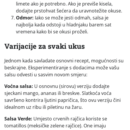
limete ako je potrebno. Ako je previše kisela,
dodajte prstohvat šećera da uravnotežite okuse.
Odmor:
Iako se može jesti odmah, salsa je
najbolja kada odstoji u hladnjaku barem sat
vremena kako bi se okusi proželi.
Varijacije za svaki ukus
Jednom kada savladate osnovni recept, mogućnosti su
beskrajne. Eksperimentiranje s dodacima može vašu
salsu odvesti u sasvim novom smjeru:
Voćna salsa:
U osnovnu (sirovu) verziju dodajte
sjeckani mango, ananas ili breskve. Slatkoća voća
savršeno kontrira ljutini papričica, što ovu verziju čini
idealnom uz ribu ili piletinu na žaru.
Salsa Verde:
Umjesto crvenih rajčica koriste se
tomatillos (meksičke zelene rajčice). One imaju