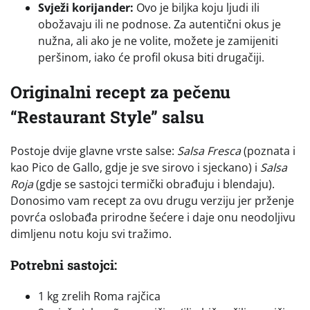
Svježi korijander:
Ovo je biljka koju ljudi ili
obožavaju ili ne podnose. Za autentični okus je
nužna, ali ako je ne volite, možete je zamijeniti
peršinom, iako će profil okusa biti drugačiji.
Originalni recept za pečenu
“Restaurant Style” salsu
Postoje dvije glavne vrste salse:
Salsa Fresca
(poznata i
kao Pico de Gallo, gdje je sve sirovo i sjeckano) i
Salsa
Roja
(gdje se sastojci termički obrađuju i blendaju).
Donosimo vam recept za ovu drugu verziju jer prženje
povrća oslobađa prirodne šećere i daje onu neodoljivu
dimljenu notu koju svi tražimo.
Potrebni sastojci:
1 kg zrelih Roma rajčica