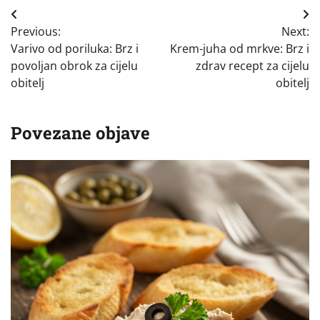
Navigacija
Previous:
Next:
objava
Varivo od poriluka: Brz i
Krem-juha od mrkve: Brz i
povoljan obrok za cijelu
zdrav recept za cijelu
obitelj
obitelj
Povezane objave