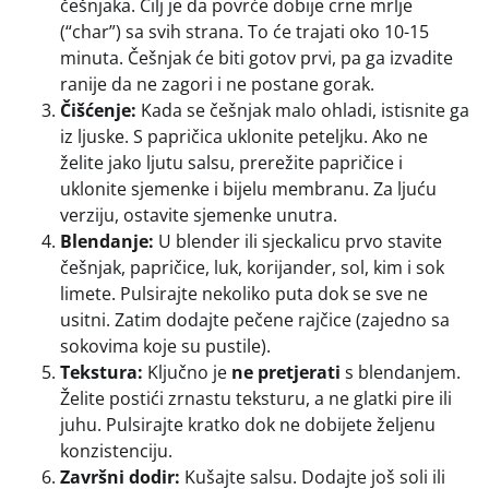
češnjaka. Cilj je da povrće dobije crne mrlje
(“char”) sa svih strana. To će trajati oko 10-15
minuta. Češnjak će biti gotov prvi, pa ga izvadite
ranije da ne zagori i ne postane gorak.
Čišćenje:
Kada se češnjak malo ohladi, istisnite ga
iz ljuske. S papričica uklonite peteljku. Ako ne
želite jako ljutu salsu, prerežite papričice i
uklonite sjemenke i bijelu membranu. Za ljuću
verziju, ostavite sjemenke unutra.
Blendanje:
U blender ili sjeckalicu prvo stavite
češnjak, papričice, luk, korijander, sol, kim i sok
limete. Pulsirajte nekoliko puta dok se sve ne
usitni. Zatim dodajte pečene rajčice (zajedno sa
sokovima koje su pustile).
Tekstura:
Ključno je
ne pretjerati
s blendanjem.
Želite postići zrnastu teksturu, a ne glatki pire ili
juhu. Pulsirajte kratko dok ne dobijete željenu
konzistenciju.
Završni dodir:
Kušajte salsu. Dodajte još soli ili