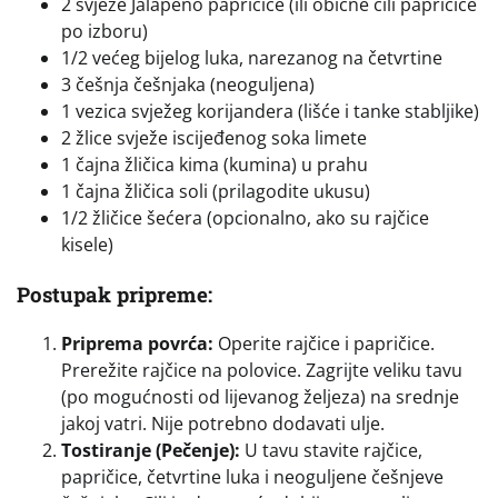
2 svježe Jalapeño papričice (ili obične čili papričice
po izboru)
1/2 većeg bijelog luka, narezanog na četvrtine
3 češnja češnjaka (neoguljena)
1 vezica svježeg korijandera (lišće i tanke stabljike)
2 žlice svježe iscijeđenog soka limete
1 čajna žličica kima (kumina) u prahu
1 čajna žličica soli (prilagodite ukusu)
1/2 žličice šećera (opcionalno, ako su rajčice
kisele)
Postupak pripreme:
Priprema povrća:
Operite rajčice i papričice.
Prerežite rajčice na polovice. Zagrijte veliku tavu
(po mogućnosti od lijevanog željeza) na srednje
jakoj vatri. Nije potrebno dodavati ulje.
Tostiranje (Pečenje):
U tavu stavite rajčice,
papričice, četvrtine luka i neoguljene češnjeve