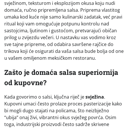
svježinom, teksturom i eksplozijom okusa koju nudi
domaća, ručno pripremljena salsa. Priprema vlastitog
umaka kod kuće nije samo kulinarski zadatak, već pravi
ritual koji vam omogućuje potpunu kontrolu nad
sastojcima, ljutinom i gustoćom, pretvarajući običan
prilog u zvijezdu večeri. U nastavku vas vodimo kroz
sve tajne pripreme, od odabira savršene rajčice do
trikova koji će osigurati da vaša salsa bude bolja od one
u vašem omiljenom meksičkom restoranu.
Zašto je domaća salsa superiornija
od kupovne?
Kada govorimo o salsi, ključna riječ je
svježina
.
Kupovni umaci često prolaze proces pasterizacije kako
bi mogli dugo stajati na policama, što neizbježno
“ubija” onaj živi, vibrantni okus svježeg povrća. Osim
toga, industrijski proizvodi često sadrže skrivene