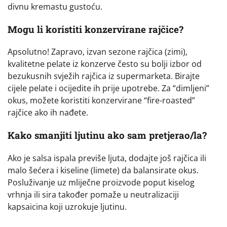
divnu kremastu gustoću.
Mogu li koristiti konzervirane rajčice?
Apsolutno! Zapravo, izvan sezone rajčica (zimi),
kvalitetne pelate iz konzerve često su bolji izbor od
bezukusnih svježih rajčica iz supermarketa. Birajte
cijele pelate i ocijedite ih prije upotrebe. Za “dimljeni”
okus, možete koristiti konzervirane “fire-roasted”
rajčice ako ih nađete.
Kako smanjiti ljutinu ako sam pretjerao/la?
Ako je salsa ispala previše ljuta, dodajte još rajčica ili
malo šećera i kiseline (limete) da balansirate okus.
Posluživanje uz mliječne proizvode poput kiselog
vrhnja ili sira također pomaže u neutralizaciji
kapsaicina koji uzrokuje ljutinu.