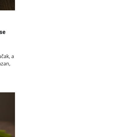
 se
čak, a
azan,