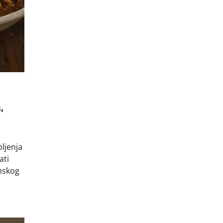
,
pljenja
ati
mskog