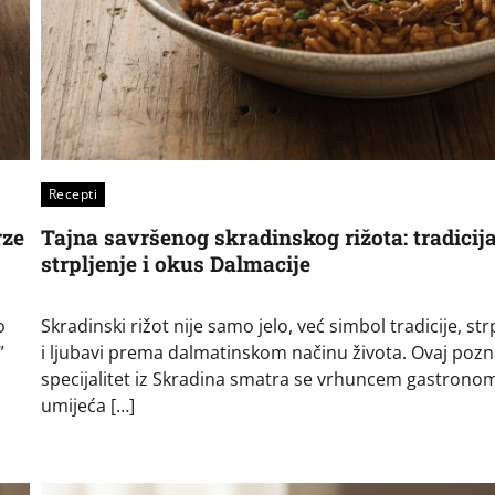
Recepti
rze
Tajna savršenog skradinskog rižota: tradicija
strpljenje i okus Dalmacije
o
Skradinski rižot nije samo jelo, već simbol tradicije, str
”
i ljubavi prema dalmatinskom načinu života. Ovaj pozn
specijalitet iz Skradina smatra se vrhuncem gastrono
umijeća […]