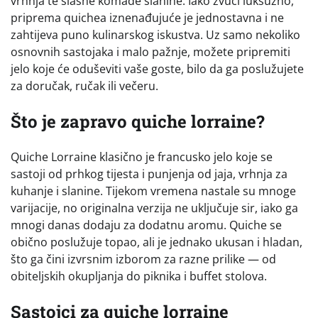
vrhnja te slasne komade slanine. Iako zvuči luksuzno,
priprema quichea iznenađujuće je jednostavna i ne
zahtijeva puno kulinarskog iskustva. Uz samo nekoliko
osnovnih sastojaka i malo pažnje, možete pripremiti
jelo koje će oduševiti vaše goste, bilo da ga poslužujete
za doručak, ručak ili večeru.
Što je zapravo quiche lorraine?
Quiche Lorraine klasično je francusko jelo koje se
sastoji od prhkog tijesta i punjenja od jaja, vrhnja za
kuhanje i slanine. Tijekom vremena nastale su mnoge
varijacije, no originalna verzija ne uključuje sir, iako ga
mnogi danas dodaju za dodatnu aromu. Quiche se
obično poslužuje topao, ali je jednako ukusan i hladan,
što ga čini izvrsnim izborom za razne prilike — od
obiteljskih okupljanja do piknika i buffet stolova.
Sastojci za quiche lorraine