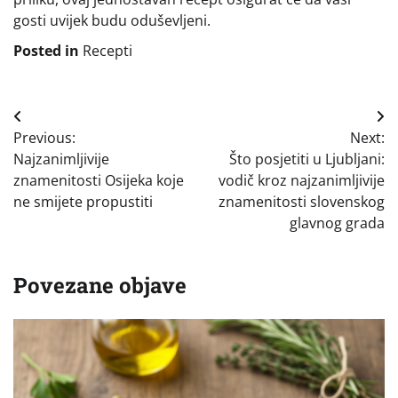
gosti uvijek budu oduševljeni.
Posted in
Recepti
Navigacija
Previous:
Next:
objava
Najzanimljivije
Što posjetiti u Ljubljani:
znamenitosti Osijeka koje
vodič kroz najzanimljivije
ne smijete propustiti
znamenitosti slovenskog
glavnog grada
Povezane objave