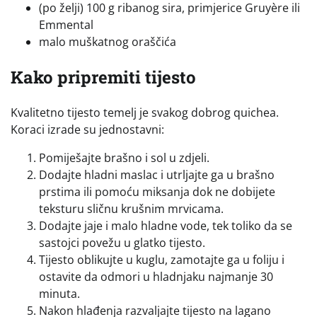
(po želji) 100 g ribanog sira, primjerice Gruyère ili
Emmental
malo muškatnog oraščića
Kako pripremiti tijesto
Kvalitetno tijesto temelj je svakog dobrog quichea.
Koraci izrade su jednostavni:
Pomiješajte brašno i sol u zdjeli.
Dodajte hladni maslac i utrljajte ga u brašno
prstima ili pomoću miksanja dok ne dobijete
teksturu sličnu krušnim mrvicama.
Dodajte jaje i malo hladne vode, tek toliko da se
sastojci povežu u glatko tijesto.
Tijesto oblikujte u kuglu, zamotajte ga u foliju i
ostavite da odmori u hladnjaku najmanje 30
minuta.
Nakon hlađenja razvaljajte tijesto na lagano