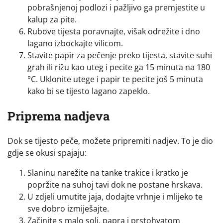
pobrašnjenoj podlozi i pažljivo ga premjestite u
kalup za pite.
Rubove tijesta poravnajte, višak odrežite i dno
lagano izbockajte vilicom.
Stavite papir za pečenje preko tijesta, stavite suhi
grah ili rižu kao uteg i pecite ga 15 minuta na 180
°C. Uklonite utege i papir te pecite još 5 minuta
kako bi se tijesto lagano zapeklo.
Priprema nadjeva
Dok se tijesto peče, možete pripremiti nadjev. To je dio
gdje se okusi spajaju:
Slaninu narežite na tanke trakice i kratko je
popržite na suhoj tavi dok ne postane hrskava.
U zdjeli umutite jaja, dodajte vrhnje i mlijeko te
sve dobro izmiješajte.
Začinite s malo soli, papra i prstohvatom