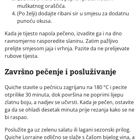
muškatnog oraščića.
(Po želji) dodajte ribani sir u smjesu za dodatnu
punoću okusa.
Kada je tijesto napola pečeno, izvadite ga i na dno
ravnomjerno rasporedite slaninu. Zatim pažljivo
prelijte smjesom jaja i vrhnja. Pazite da ne prelijevate
rubove tijesta.
Završno pečenje i posluživanje
Quiche stavite u pećnicu zagrijanu na 180 °C i pecite
otprilike 30 minuta, dok površina ne poprimi lijepu
zlatnu boju, a nadjev se učvrsti. Kada je pečen, ostavite
ga da se ohladi desetak minuta prije rezanja kako se ne
bi raspao.
Poslužite ga uz zelenu salatu ili lagani sezonski prilog.
Quiche Lorraine odlično se slaže s čašom bijelog vina, a