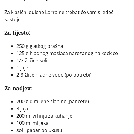
Za klasični quiche Lorraine trebat će vam sljedeći
sastojci:
Za tijesto:
250 g glatkog brašna
125 g hladnog maslaca narezanog na kockice
1/2 žličice soli
1 jaje
2-3 žlice hladne vode (po potrebi)
Za nadjev:
200 g dimljene slanine (pancete)
3 jaja
200 ml vrhnja za kuhanje
100 ml mlijeka
sol i papar po ukusu