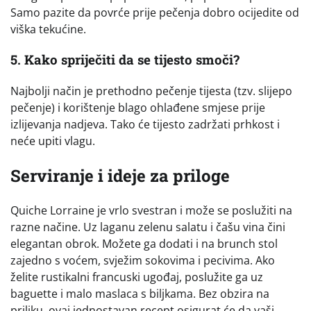
Samo pazite da povrće prije pečenja dobro ocijedite od
viška tekućine.
5. Kako spriječiti da se tijesto smoči?
Najbolji način je prethodno pečenje tijesta (tzv. slijepo
pečenje) i korištenje blago ohlađene smjese prije
izlijevanja nadjeva. Tako će tijesto zadržati prhkost i
neće upiti vlagu.
Serviranje i ideje za priloge
Quiche Lorraine je vrlo svestran i može se poslužiti na
razne načine. Uz laganu zelenu salatu i čašu vina čini
elegantan obrok. Možete ga dodati i na brunch stol
zajedno s voćem, svježim sokovima i pecivima. Ako
želite rustikalni francuski ugođaj, poslužite ga uz
baguette i malo maslaca s biljkama. Bez obzira na
priliku, ovaj jednostavan recept osigurat će da vaši