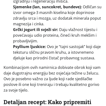
izgradnju i regeneraciju mišića.
Sjemenke (lan, suncokret, bundeve):
Odličan su
izvor omega-3 masnih kiselina koje doprinose
zdravlju srca i mozga, uz dodatak minerala poput
magnezija i cinka.
Grčki jogurt ili svježi sir:
Daju vlažnost tijestu i
povećavaju udio proteina, čineći kruh mekšim i
probavljivijim.
Psyllium ljuskice:
Ovo je “tajni sastojak” koji daje
teksturu sličnu pravom kruhu, a istovremeno
djeluje kao prirodni čistač probavnog sustava.
Kombinacijom ovih namirnica dobivate obrok koji vam
daje dugotrajnu energiju bez osjećaja težine u želucu.
Ovo je posebno važno za ljude koji rade sjedilačke
poslove ili one koji treniraju i trebaju kvalitetno gorivo
za svoje tijelo.
Detaljan recept: Kako pripremiti