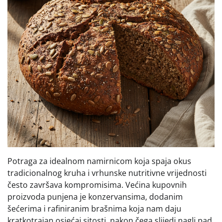
Potraga za idealnom namirnicom koja spaja okus
tradicionalnog kruha i vrhunske nutritivne vrijednosti
često završava kompromisima. Većina kupovnih
proizvoda punjena je konzervansima, dodanim
šećerima i rafiniranim brašnima koja nam daju
kratkotrajan osjećaj sitosti, nakon čega slijedi nagli pad