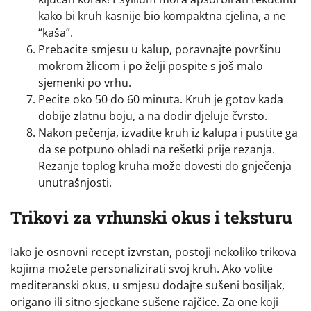
kako bi kruh kasnije bio kompaktna cjelina, a ne
“kaša”.
Prebacite smjesu u kalup, poravnajte površinu
mokrom žlicom i po želji pospite s još malo
sjemenki po vrhu.
Pecite oko 50 do 60 minuta. Kruh je gotov kada
dobije zlatnu boju, a na dodir djeluje čvrsto.
Nakon pečenja, izvadite kruh iz kalupa i pustite ga
da se potpuno ohladi na rešetki prije rezanja.
Rezanje toplog kruha može dovesti do gnječenja
unutrašnjosti.
Trikovi za vrhunski okus i teksturu
Iako je osnovni recept izvrstan, postoji nekoliko trikova
kojima možete personalizirati svoj kruh. Ako volite
mediteranski okus, u smjesu dodajte sušeni bosiljak,
origano ili sitno sjeckane sušene rajčice. Za one koji