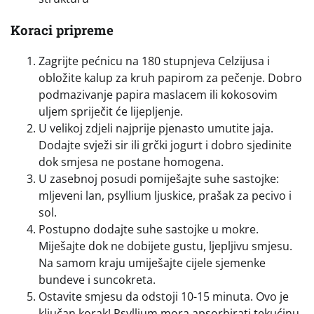
Koraci pripreme
Zagrijte pećnicu na 180 stupnjeva Celzijusa i
obložite kalup za kruh papirom za pečenje. Dobro
podmazivanje papira maslacem ili kokosovim
uljem spriječit će lijepljenje.
U velikoj zdjeli najprije pjenasto umutite jaja.
Dodajte svježi sir ili grčki jogurt i dobro sjedinite
dok smjesa ne postane homogena.
U zasebnoj posudi pomiješajte suhe sastojke:
mljeveni lan, psyllium ljuskice, prašak za pecivo i
sol.
Postupno dodajte suhe sastojke u mokre.
Miješajte dok ne dobijete gustu, ljepljivu smjesu.
Na samom kraju umiješajte cijele sjemenke
bundeve i suncokreta.
Ostavite smjesu da odstoji 10-15 minuta. Ovo je
ključan korak! Psyllium mora apsorbirati tekućinu