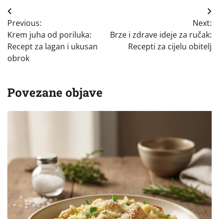
Navigacija
Previous:
Next:
objava
Krem juha od poriluka:
Brze i zdrave ideje za ručak:
Recept za lagan i ukusan
Recepti za cijelu obitelj
obrok
Povezane objave