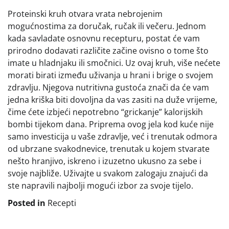
Proteinski kruh otvara vrata nebrojenim
mogućnostima za doručak, ručak ili večeru. Jednom
kada savladate osnovnu recepturu, postat će vam
prirodno dodavati različite začine ovisno o tome što
imate u hladnjaku ili smočnici. Uz ovaj kruh, više nećete
morati birati između uživanja u hrani i brige o svojem
zdravlju. Njegova nutritivna gustoća znači da će vam
jedna kriška biti dovoljna da vas zasiti na duže vrijeme,
čime ćete izbjeći nepotrebno “grickanje” kalorijskih
bombi tijekom dana. Priprema ovog jela kod kuće nije
samo investicija u vaše zdravlje, već i trenutak odmora
od ubrzane svakodnevice, trenutak u kojem stvarate
nešto hranjivo, iskreno i izuzetno ukusno za sebe i
svoje najbliže. Uživajte u svakom zalogaju znajući da
ste napravili najbolji mogući izbor za svoje tijelo.
Posted in
Recepti