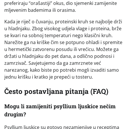
preferiraju “orašastiji” okus, dio sjemenki zamijenite
mljevenim bademima ili orasima.
Kada je riječ o čuvanju, proteinski kruh se najbolje drži
u hladnjaku. Zbog visokog udjela vlage i proteina, brže
se kvari na sobnoj temperaturi nego klasični kruh.
Narežite ga na kriške čim se potpuno ohladi i spremite
u hermetički zatvorenu posudu ili vrećicu. Možete ga
držati u hladnjaku do pet dana, a odlično podnosi i
zamrzivač. Savjetujemo da ga zamrznete već
narezanog, kako biste po potrebi mogli izvaditi samo
jednu krišku i kratko je prepeći u tosteru.
Često postavljana pitanja (FAQ)
Mogu li zamijeniti psyllium ljuskice nečim
drugim?
Psyllium ljuskice su gotovo nezamjenjive u receptima