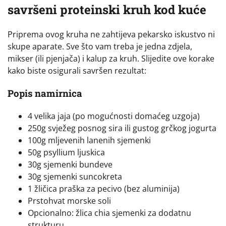
savršeni proteinski kruh kod kuće
Priprema ovog kruha ne zahtijeva pekarsko iskustvo ni
skupe aparate. Sve što vam treba je jedna zdjela,
mikser (ili pjenjača) i kalup za kruh. Slijedite ove korake
kako biste osigurali savršen rezultat:
Popis namirnica
4 velika jaja (po mogućnosti domaćeg uzgoja)
250g svježeg posnog sira ili gustog grčkog jogurta
100g mljevenih lanenih sjemenki
50g psyllium ljuskica
30g sjemenki bundeve
30g sjemenki suncokreta
1 žličica praška za pecivo (bez aluminija)
Prstohvat morske soli
Opcionalno: žlica chia sjemenki za dodatnu
strukturu