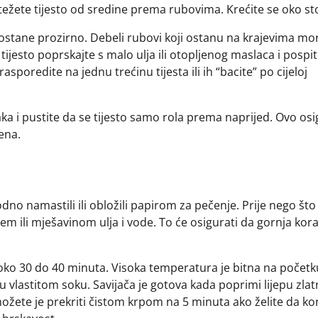
stežete tijesto od sredine prema rubovima. Krećite se oko sto
 postane prozirno. Debeli rubovi koji ostanu na krajevima mo
 tijesto poprskajte s malo ulja ili otopljenog maslaca i pospit
sporedite na jednu trećinu tijesta ili ih “bacite” po cijeloj
aka i pustite da se tijesto samo rola prema naprijed. Ovo os
ena.
odno namastili ili obložili papirom za pečenje. Prije nego što 
m ili mješavinom ulja i vode. To će osigurati da gornja kor
ko 30 do 40 minuta. Visoka temperatura je bitna na početk
 u vlastitom soku. Savijača je gotova kada poprimi lijepu zlat
ožete je prekriti čistom krpom na 5 minuta ako želite da ko