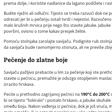
prema dolje, i koristite nadlanice da lagano podižete i ra
Budite nježni ali odlučni. Tijesto se treba razvući dok ne
odrezati jer bi u pečenju ostali tvrdi i nejestivi. Razvučeno
malo krušnih mrvica prije nego što stavite jabuke. Jabuke ra
površini, ovisno o tome kakav presjek želite.
Pomoću stolnjaka zarolajte savijaču. Podignite rub stolnj
da savijača bude ravnomjerno stisnuta, ali ne previše zbij
Pečenje do zlatne boje
Savijaču pažljivo prebacite u lim za pečenje koji ste preth
stavite u pećnicu, premažite je odozgo otopljenim maslace
izrazito hrskava.
Pecite u prethodno zagrijanoj pećnici na
190°C do 200°C
o
bi se tijesto “šokiralo” i postalo hrskavo, a jabuke skuhale
smeđu boju. Nakon vađenja iz pećnice, dok je još vruća, m