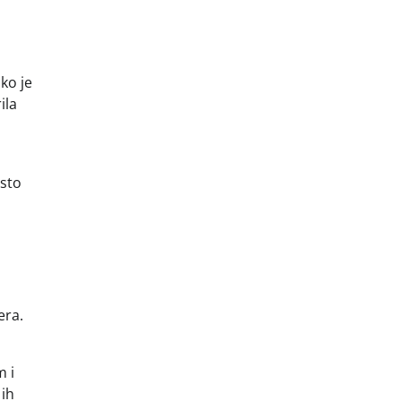
ako je
ila
esto
era.
m i
 ih