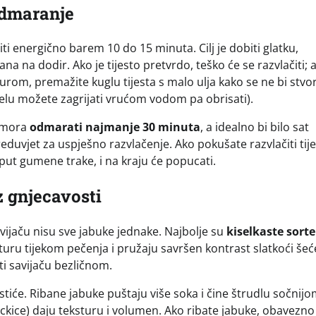
Odmaranje
iti energično barem 10 do 15 minuta. Cilj je dobiti glatku,
kana na dodir. Ako je tijesto pretvrdo, teško će se razvlačiti; 
turom, premažite kuglu tijesta s malo ulja kako se ne bi stvor
djelu možete zagrijati vrućom vodom pa obrisati).
o mora
odmarati najmanje 30 minuta
, a idealno bi bilo sat
duvjet za uspješno razvlačenje. Ako pokušate razvlačiti tij
put gumene trake, i na kraju će popucati.
z gnjecavosti
vijaču nisu sve jabuke jednake. Najbolje su
kiselkaste sorte
turu tijekom pečenja i pružaju savršen kontrast slatkoći šeć
ti savijaču bezličnom.
istiće. Ribane jabuke puštaju više soka i čine štrudlu sočnijo
ockice) daju teksturu i volumen. Ako ribate jabuke, obavezno