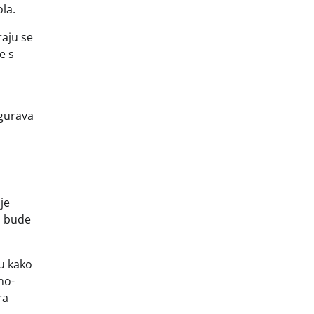
la.
raju se
e s
igurava
je
a bude
u kako
no-
ra