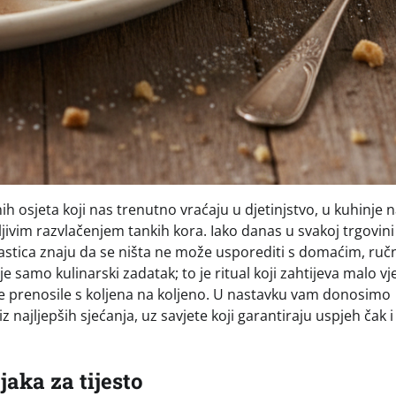
nih osjeta koji nas trenutno vraćaju u djetinjstvo, u kuhinje 
ljivim razvlačenjem tankih kora. Iako danas u svakoj trgovini
 slastica znaju da se ništa ne može usporediti s domaćim, ruč
samo kulinarski zadatak; to je ritual koji zahtijeva malo vje
u se prenosile s koljena na koljeno. U nastavku vam donosimo
 najljepših sjećanja, uz savjete koji garantiraju uspjeh čak i
jaka za tijesto