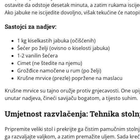
ostavite da odstoje desetak minuta, a zatim rukama iscijedi
Ako jabuke ne iscijedite dovoljno, višak tekućine će natopi
Sastojci za nadjev:
1 kg kiselkastih jabuka (očišćenih)
Šećer po želji (ovisno o kiselosti jabuka)
1-2 vanilin šećera
Cimet (ne štedite na njemu)
Grožđice namočene u rum (po želji)
Krušne mrvice (prezle) popržene na maslacu
Krušne mrvice su tajno oružje protiv gnjecavosti. One upi
unutar nadjeva, čineći savijaču bogatom, a tijesto suhim.
Umjetnost razvlačenja: Tehnika stoln
Pripremite veliki stol i prekrijte ga čistim pamučnim stol
ga razvaljajte valjkom, a zatim premažite uljem. Sada kre