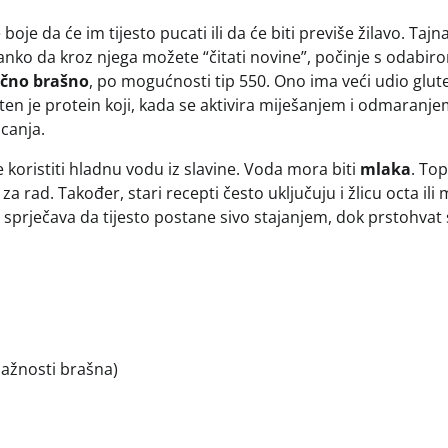
je da će im tijesto pucati ili da će biti previše žilavo. Tajn
tanko da kroz njega možete “čitati novine”, počinje s odabir
ično brašno
, po mogućnosti tip 550. Ono ima veći udio glut
ten je protein koji, kada se aktivira miješanjem i odmaranje
canja.
koristiti hladnu vodu iz slavine. Voda mora biti
mlaka
. Top
 rad. Također, stari recepti često uključuju i žlicu octa ili 
 sprječava da tijesto postane sivo stajanjem, dok prstohvat 
lažnosti brašna)