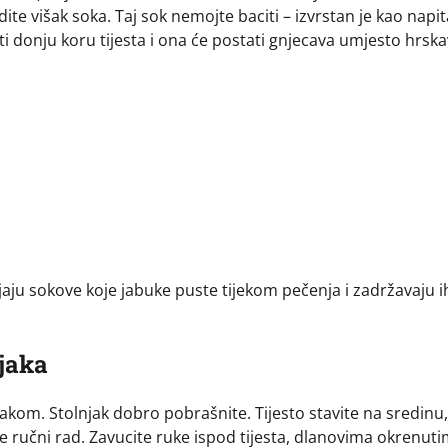
te višak soka. Taj sok nemojte baciti – izvrstan je kao napit
ti donju koru tijesta i ona će postati gnjecava umjesto hrska
jaju sokove koje jabuke puste tijekom pečenja i zadržavaju i
jaka
njakom. Stolnjak dobro pobrašnite. Tijesto stavite na sredinu
će ručni rad. Zavucite ruke ispod tijesta, dlanovima okrenut