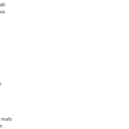
ak!
va.
h
, malo
im