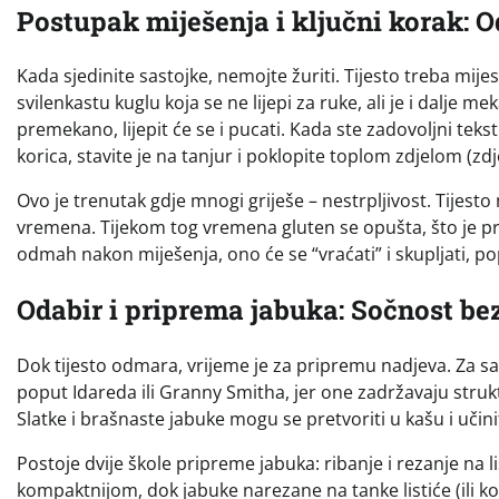
Postupak miješenja i ključni korak: 
Kada sjedinite sastojke, nemojte žuriti. Tijesto treba mijes
svilenkastu kuglu koja se ne lijepi za ruke, ali je i dalje me
premekano, lijepit će se i pucati. Kada ste zadovoljni teks
korica, stavite je na tanjur i poklopite toplom zdjelom (z
Ovo je trenutak gdje mnogi griješe – nestrpljivost. Tijest
vremena. Tijekom tog vremena gluten se opušta, što je pre
odmah nakon miješenja, ono će se “vraćati” i skupljati, po
Odabir i priprema jabuka: Sočnost be
Dok tijesto odmara, vrijeme je za pripremu nadjeva. Za sa
poput Idareda ili Granny Smitha, jer one zadržavaju struk
Slatke i brašnaste jabuke mogu se pretvoriti u kašu i učini
Postoje dvije škole pripreme jabuka: ribanje i rezanje na l
kompaktnijom, dok jabuke narezane na tanke listiće (ili k