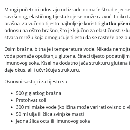
Mnogi početnici odustaju od izrade domaće štrudle jer se bo
savršenog, elastičnog tijesta koje se može razvući toliko 
brašna. Za vučeno tijesto najbolje je koristiti
glatko pšen
odnosu na oštro brašno, što je ključno za elastičnost. Glu
stvara mrežu koja omogućuje tijestu da se rasteže bez pu
Osim brašna, bitna je i temperatura vode. Nikada nemojte 
voda pomaže opuštanju glutena, čineći tijesto podatnijim za
limunovog soka. Kiselina dodatno jača strukturu glutena i
daje okus, ali i učvršćuje strukturu.
Osnovni sastojci za tijesto su:
500 g glatkog brašna
Prstohvat soli
300 ml mlake vode (količina može varirati ovisno o v
50 ml ulja ili žlica svinjske masti
Jedna žlica octa ili limunovog soka