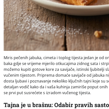
Miris pečenih jabuka, cimeta i toplog tijesta jedan je od o
baka gdje se vrijeme mjerilo otkucajima zidnog sata i strp
možemo kupiti gotove kore za savijače, istinski ljubitelji
vučenim tijestom. Priprema domaće savijače od jabuka nije 
dosta ljubavi i poznavanje nekoliko ključnih tajni koje s
detaljan vodič kako da i vaša kuhinja zamiriše poput onih iz
se prvi put susrećete s izradom vučenog tijesta.
Tajna je u brašnu: Odabir pravih sasto