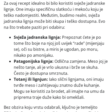
Za ovaj recept idealno bi bilo koristiti svježe jadranske
lignje. One imaju specifičnu slatkoću i mekoću koju je
teško nadomjestiti. Međutim, budimo realni, svježa
jadranska lignja može biti skupa i teško dostupna. Evo
na što trebate paziti pri odabiru:
Svježa jadranska lignja:
Prepoznat ćete je po
tome što boje na njoj još uvijek “rade” (mijenjaju
se), oči su bistre, a miris je ugodan, po moru,
nikako po amonijaku.
Patagonijska lignja:
Odlična zamjena. Meso joj je
nešto tanje, ali je vrlo ukusna i brže se skuha.
Često je dostupna smrznuta.
Totanj ili lignjun:
Iako slični lignjama, oni imaju
tvrđe meso i zahtijevaju znatno duže kuhanje.
Mogu se koristiti za brodet, ali imajte na umu da
priprema traje duže kako bi omekšali.
Bez obzira koju vrstu odabrali, ključno je temeljito