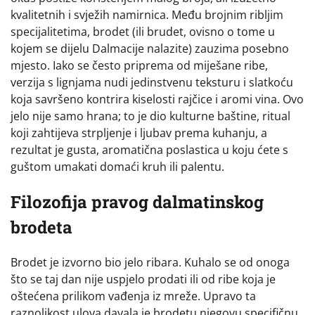
kvalitetnih i svježih namirnica. Među brojnim ribljim
specijalitetima, brodet (ili brudet, ovisno o tome u
kojem se dijelu Dalmacije nalazite) zauzima posebno
mjesto. Iako se često priprema od miješane ribe,
verzija s lignjama nudi jedinstvenu teksturu i slatkoću
koja savršeno kontrira kiselosti rajčice i aromi vina. Ovo
jelo nije samo hrana; to je dio kulturne baštine, ritual
koji zahtijeva strpljenje i ljubav prema kuhanju, a
rezultat je gusta, aromatična poslastica u koju ćete s
guštom umakati domaći kruh ili palentu.
Filozofija pravog dalmatinskog
brodeta
Brodet je izvorno bio jelo ribara. Kuhalo se od onoga
što se taj dan nije uspjelo prodati ili od ribe koja je
oštećena prilikom vađenja iz mreže. Upravo ta
raznolikost ulova davala je brodetu njegovu specifičnu