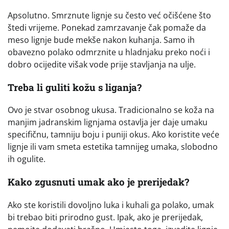
Apsolutno. Smrznute lignje su često već očišćene što
štedi vrijeme. Ponekad zamrzavanje čak pomaže da
meso lignje bude mekše nakon kuhanja. Samo ih
obavezno polako odmrznite u hladnjaku preko noći i
dobro ocijedite višak vode prije stavljanja na ulje.
Treba li guliti kožu s liganja?
Ovo je stvar osobnog ukusa. Tradicionalno se koža na
manjim jadranskim lignjama ostavlja jer daje umaku
specifičnu, tamniju boju i puniji okus. Ako koristite veće
lignje ili vam smeta estetika tamnijeg umaka, slobodno
ih ogulite.
Kako zgusnuti umak ako je prerijedak?
Ako ste koristili dovoljno luka i kuhali ga polako, umak
bi trebao biti prirodno gust. Ipak, ako je prerijedak,