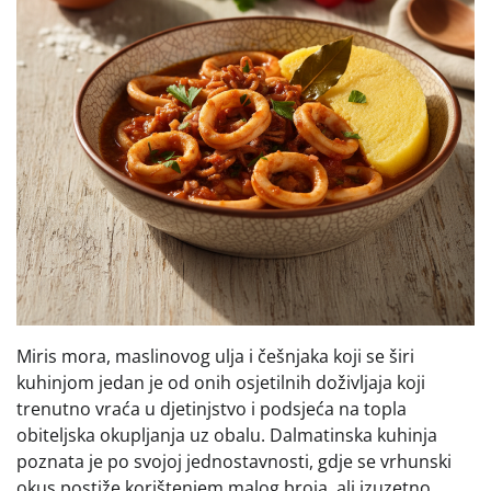
Miris mora, maslinovog ulja i češnjaka koji se širi
kuhinjom jedan je od onih osjetilnih doživljaja koji
trenutno vraća u djetinjstvo i podsjeća na topla
obiteljska okupljanja uz obalu. Dalmatinska kuhinja
poznata je po svojoj jednostavnosti, gdje se vrhunski
okus postiže korištenjem malog broja, ali izuzetno