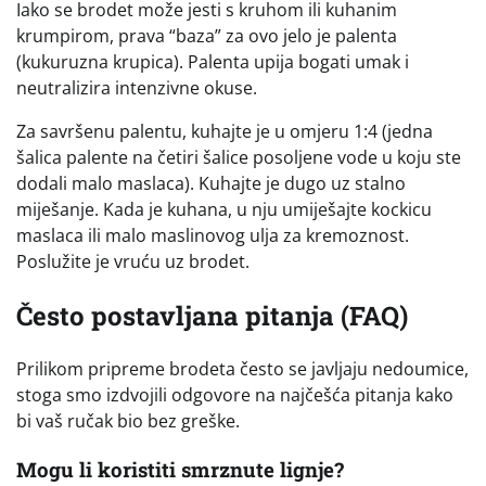
Iako se brodet može jesti s kruhom ili kuhanim
krumpirom, prava “baza” za ovo jelo je palenta
(kukuruzna krupica). Palenta upija bogati umak i
neutralizira intenzivne okuse.
Za savršenu palentu, kuhajte je u omjeru 1:4 (jedna
šalica palente na četiri šalice posoljene vode u koju ste
dodali malo maslaca). Kuhajte je dugo uz stalno
miješanje. Kada je kuhana, u nju umiješajte kockicu
maslaca ili malo maslinovog ulja za kremoznost.
Poslužite je vruću uz brodet.
Često postavljana pitanja (FAQ)
Prilikom pripreme brodeta često se javljaju nedoumice,
stoga smo izdvojili odgovore na najčešća pitanja kako
bi vaš ručak bio bez greške.
Mogu li koristiti smrznute lignje?