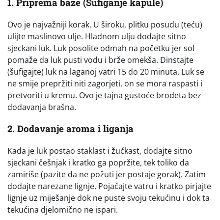
1. Priprema baze (Šufiganje kapule)
Ovo je najvažniji korak. U široku, plitku posudu (teću)
ulijte maslinovo ulje. Hladnom ulju dodajte sitno
sjeckani luk. Luk posolite odmah na početku jer sol
pomaže da luk pusti vodu i brže omekša. Dinstajte
(šufigajte) luk na laganoj vatri 15 do 20 minuta. Luk se
ne smije prepržiti niti zagorjeti, on se mora raspasti i
pretvoriti u kremu. Ovo je tajna gustoće brodeta bez
dodavanja brašna.
2. Dodavanje aroma i liganja
Kada je luk postao staklast i žućkast, dodajte sitno
sjeckani češnjak i kratko ga popržite, tek toliko da
zamiriše (pazite da ne požuti jer postaje gorak). Zatim
dodajte narezane lignje. Pojačajte vatru i kratko pirjajte
lignje uz miješanje dok ne puste svoju tekućinu i dok ta
tekućina djelomično ne ispari.