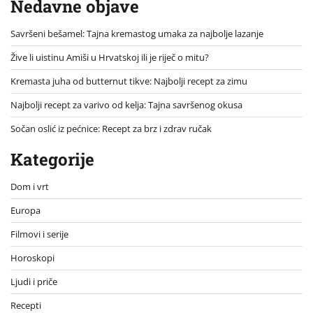
Nedavne objave
Savršeni bešamel: Tajna kremastog umaka za najbolje lazanje
Žive li uistinu Amiši u Hrvatskoj ili je riječ o mitu?
Kremasta juha od butternut tikve: Najbolji recept za zimu
Najbolji recept za varivo od kelja: Tajna savršenog okusa
Sočan oslić iz pećnice: Recept za brz i zdrav ručak
Kategorije
Dom i vrt
Europa
Filmovi i serije
Horoskopi
Ljudi i priče
Recepti