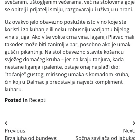
svečanim, uštogljenim večerama, već na stolovima gdje
se obitelj i prijatelji smiju, razgovaraju i uživaju u hrani.
Uz ovakvo jelo obavezno poslužite isto vino koje ste
koristili za kuhanje ili neku robusniju varijantu bijelog
vina s juga. Ako više volite crna vina, laganiji Plavac mali
također može biti zanimljiv par, posebno ako je umak
gušći i pikantniji. Na stol obavezno stavite košaricu
svježeg domaćeg kruha – jer na kraju tanjura, kada
nestane liganja i palente, ostaje onaj najslađi dio:
“toćanje” gustog, mirisnog umaka s komadom kruha,
čin koji u Dalmaciji predstavlja najveći kompliment
kuharu.
Posted in
Recepti
Navigacija
Previous:
Next:
objava
Brza juha od bundeve:
Sočna savijača od jabuka: