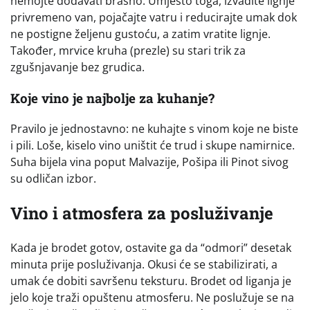
nemojte dodavati brašno. Umjesto toga, izvadite lignje
privremeno van, pojačajte vatru i reducirajte umak dok
ne postigne željenu gustoću, a zatim vratite lignje.
Također, mrvice kruha (prezle) su stari trik za
zgušnjavanje bez grudica.
Koje vino je najbolje za kuhanje?
Pravilo je jednostavno: ne kuhajte s vinom koje ne biste
i pili. Loše, kiselo vino uništit će trud i skupe namirnice.
Suha bijela vina poput Malvazije, Pošipa ili Pinot sivog
su odličan izbor.
Vino i atmosfera za posluživanje
Kada je brodet gotov, ostavite ga da “odmori” desetak
minuta prije posluživanja. Okusi će se stabilizirati, a
umak će dobiti savršenu teksturu. Brodet od liganja je
jelo koje traži opuštenu atmosferu. Ne poslužuje se na