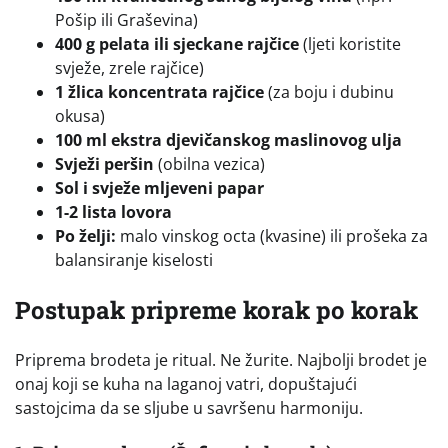
Pošip ili Graševina)
400 g pelata ili sjeckane rajčice
(ljeti koristite
svježe, zrele rajčice)
1 žlica koncentrata rajčice
(za boju i dubinu
okusa)
100 ml ekstra djevičanskog maslinovog ulja
Svježi peršin
(obilna vezica)
Sol i svježe mljeveni papar
1-2 lista lovora
Po želji:
malo vinskog octa (kvasine) ili prošeka za
balansiranje kiselosti
Postupak pripreme korak po korak
Priprema brodeta je ritual. Ne žurite. Najbolji brodet je
onaj koji se kuha na laganoj vatri, dopuštajući
sastojcima da se sljube u savršenu harmoniju.