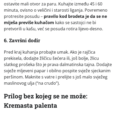
ostavite mali otvor za paru. Kuhajte između 45 i 60
minuta, ovisno o veličini i starosti liganja. Povremeno
protresite posudu –
pravilo kod brodeta je da se ne
miješa previše kuhačom
kako se sastojci ne bi
pretvorili u kašu, već se posuda rotira lijevo-desno.
6. Završni dodir
Pred kraj kuhanja probajte umak. Ako je rajčica
prekisela, dodajte žličicu šećera ili, još bolje, žlicu
slatkog prošeka što je prava dalmatinska tajna. Dodajte
svježe mljeveni papar i obilno pospite svježe sjeckanim
peršinom. Maknite s vatre i prelijte s još malo svježeg
maslinovog ulja (“na crudo”).
Prilog bez kojeg se ne može:
Kremasta palenta