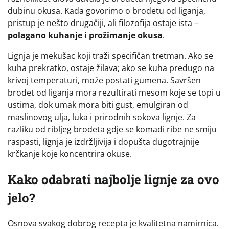
dubinu okusa. Kada govorimo o brodetu od liganja,
pristup je nešto drugačiji, ali filozofija ostaje ista –
polagano kuhanje i prožimanje okusa
.
Lignja je mekušac koji traži specifičan tretman. Ako se
kuha prekratko, ostaje žilava; ako se kuha predugo na
krivoj temperaturi, može postati gumena. Savršen
brodet od liganja mora rezultirati mesom koje se topi u
ustima, dok umak mora biti gust, emulgiran od
maslinovog ulja, luka i prirodnih sokova lignje. Za
razliku od ribljeg brodeta gdje se komadi ribe ne smiju
raspasti, lignja je izdržljivija i dopušta dugotrajnije
krčkanje koje koncentrira okuse.
Kako odabrati najbolje lignje za ovo
jelo?
Osnova svakog dobrog recepta je kvalitetna namirnica.