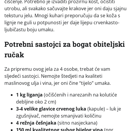
čišćenje. Potrebno je izvaditi prozirnu kost, očistiti
utrobu, ali svakako sačuvajte krakove jer oni daju sjajnu
teksturu jelu. Mnogi kuhari preporučuju da se koža s
lignje ne guli u potpunosti jer daje lijepu crvenkasto-
ljubičastu boju umaku.
Potrebni sastojci za bogat obiteljski
ručak
Za pripremu ovog jela za 4 osobe, trebat će vam
sljedeći sastojci. Nemojte štedjeti na kvaliteti
maslinovog ulja i vina, jer oni čine “tijelo” umaka.
1 kg liganja
(očišćenih i narezanih na kolutiće
debljine oko 2 cm)
3-4 velike glavice crvenog luka
(kapule) – luk je
zgušnjivač, nemojte smanjivati količinu
4 režnja češnjaka
(sitno nasjeckana)
150 ml kvalitetnog suhog bijelog vina
(npr.