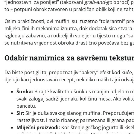
“jednostavni za ponijeti” (takozvani
grab-and-go
obroci) p
to – potpuni obrok zatvoren u praktičan oblik koji ne zahti
Osim praktičnosti, ovi muffini su izuzetno “tolerantni” pr
mlijeka čini ih mekanima iznutra, dok dodatak sira stvara
izgledaju zabavno, a roditelji ih vole jer u tijesto mogu “sa
se nutritivna vrijednost obroka drastično povećava bez g
Odabir namirnica za savršenu tekstur
Da biste postigli taj prepoznatljiv “bakery” efekt kod kuće,
djeluju kao jednostavan recept, nekoliko malih tajni odva
Šunka:
Birajte kvalitetnu šunku s manjim udjelom ma
svaki zalogaj sadrži jednaku količinu mesa. Ako volite
pancetu.
Sir:
Sir je duša svakog slanog muffina. Preporučujemo
rastezljivost, i malo ribanog parmezana ili grana pa
Mliječni proizvodi:
Korištenje grčkog jogurta ili ki