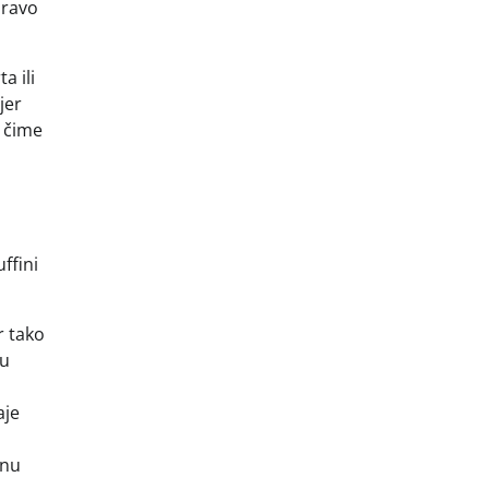
pravo
a ili
jer
, čime
ffini
r tako
nu
aje
anu