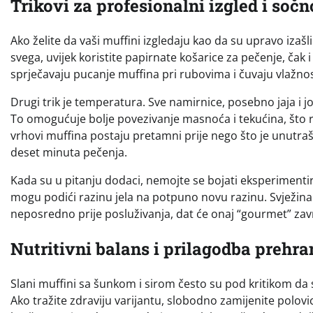
Trikovi za profesionalni izgled i sočn
Ako želite da vaši muffini izgledaju kao da su upravo izašl
svega, uvijek koristite papirnate košarice za pečenje, čak i
sprječavaju pucanje muffina pri rubovima i čuvaju vlažno
Drugi trik je temperatura. Sve namirnice, posebno jaja i j
To omogućuje bolje povezivanje masnoća i tekućina, što re
vrhovi muffina postaju pretamni prije nego što je unutraš
deset minuta pečenja.
Kada su u pitanju dodaci, nemojte se bojati eksperimentira
mogu podići razinu jela na potpuno novu razinu. Svježina 
neposredno prije posluživanja, dat će onaj “gourmet” završ
Nutritivni balans i prilagodba prehra
Slani muffini sa šunkom i sirom često su pod kritikom da s
Ako tražite zdraviju varijantu, slobodno zamijenite polovi