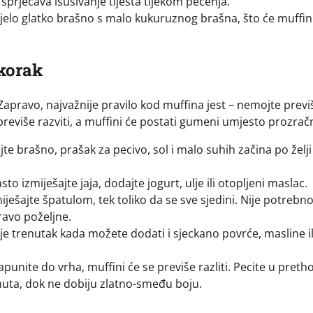
sprječava isušivanje tijesta tijekom pečenja.
ijelo glatko brašno s malo kukuruznog brašna, što će muffi
 korak
apravo, najvažnije pravilo kod muffina jest – nemojte previ
reviše razviti, a muffini će postati gumeni umjesto prozračn
jte brašno, prašak za pecivo, sol i malo suhih začina po želji
o izmiješajte jaja, dodajte jogurt, ulje ili otopljeni maslac.
ješajte špatulom, tek toliko da se sve sjedini. Nije potrebn
ravo poželjne.
je trenutak kada možete dodati i sjeckano povrće, masline il
apunite do vrha, muffini će se previše razliti. Pecite u pret
nuta, dok ne dobiju zlatno-smeđu boju.