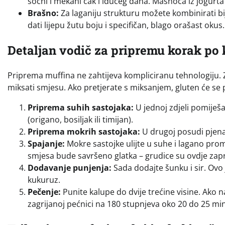
sočni i mekani čak i idućeg dana. Masnoća iz jogurta 
Brašno:
Za laganiju strukturu možete kombinirati b
dati lijepu žutu boju i specifičan, blago orašast okus.
Detaljan vodič za pripremu korak po
Priprema muffina ne zahtijeva kompliciranu tehnologiju. Z
miksati smjesu. Ako pretjerate s miksanjem, gluten će se p
Priprema suhih sastojaka:
U jednoj zdjeli pomiješa
(origano, bosiljak ili timijan).
Priprema mokrih sastojaka:
U drugoj posudi pjenast
Spajanje:
Mokre sastojke ulijte u suhe i lagano promi
smjesa bude savršeno glatka – grudice su ovdje zap
Dodavanje punjenja:
Sada dodajte šunku i sir. Ovo 
kukuruz.
Pečenje:
Punite kalupe do dvije trećine visine. Ako n
zagrijanoj pećnici na 180 stupnjeva oko 20 do 25 mi