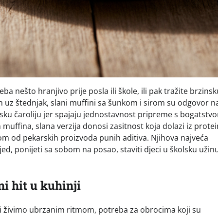
a nešto hranjivo prije posla ili škole, ili pak tražite brzinsk
h uz štednjak, slani muffini sa šunkom i sirom su odgovor n
arsku čaroliju jer spajaju jednostavnost pripreme s bogatstv
h muffina, slana verzija donosi zasitnost koja dolazi iz prote
rom od pekarskih proizvoda punih aditiva. Njihova najveća
ed, ponijeti sa sobom na posao, staviti djeci u školsku užinu 
i hit u kuhinji
svi živimo ubrzanim ritmom, potreba za obrocima koji su