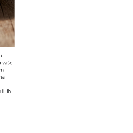
u
a vaše
om
ina
ili ih