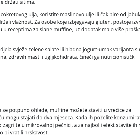
 držati sitima.
retovog ulja, koristite maslinovo ulje ili čak pire od jabu
žali vlažnost. Za osobe koje izbjegavaju gluten, postoje izv
u u receptima za slane muffine, uz dodatak malo više prašk
zdjela svježe zelene salate ili hladna jogurt-umak varijanta s
, zdravih masti i ugljikohidrata, čineći ga nutricionistički
o se potpuno ohlade, muffine možete staviti u vrećice za
u mogu stajati do dva mjeseca. Kada ih poželite konzumirat
agrijte u mikrovalnoj pećnici, a za najbolji efekt stavite ih 
bi vratili hrskavost.