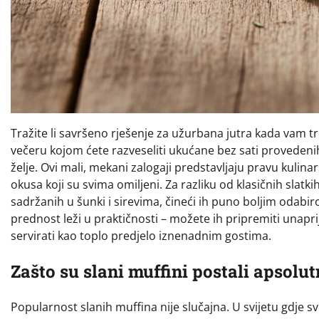
Tražite li savršeno rješenje za užurbana jutra kada vam treb
večeru kojom ćete razveseliti ukućane bez sati provedeni
želje. Ovi mali, mekani zalogaji predstavljaju pravu kulin
okusa koji su svima omiljeni. Za razliku od klasičnih slatki
sadržanih u šunki i sirevima, čineći ih puno boljim odabi
prednost leži u praktičnosti – možete ih pripremiti unaprij
servirati kao toplo predjelo iznenadnim gostima.
Zašto su slani muffini postali apsolutn
Popularnost slanih muffina nije slučajna. U svijetu gdje 