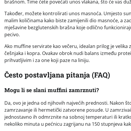
brašnom. Time ćete povećati unos vlakana, što će vas duže
Također, možete kontrolirati unos masnoća. Umjesto suncok
malim količinama kako biste zamijenili dio masnoće, a zadr
mješavine bezglutenskih brašna koje odlično funkcioniraj
pecivo.
Ako muffine servirate kao večeru, idealan prilog je velika 
češnjaka i kopra. Ovakav obrok nudi balans između proteina
prihvatljivim i za one koji paze na liniju.
Često postavljana pitanja (FAQ)
Mogu li se slani muffini zamrznuti?
Da, ovo je jedna od njihovih najvećih prednosti. Nakon št
zamrzavanje ili hermetički zatvorene posude. U zamrzivač
jednostavno ih odmrznite na sobnoj temperaturi ili kratko z
nekoliko minuta u pećnicu zagrijanu na 150 stupnjeva kako 