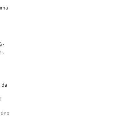
nima
še
i.
o da
i
hodno