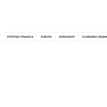
Skip
to
content
POČETNA STRANICA
EUROPA
HOROSKOPI
SLOBODNO VRIJEM