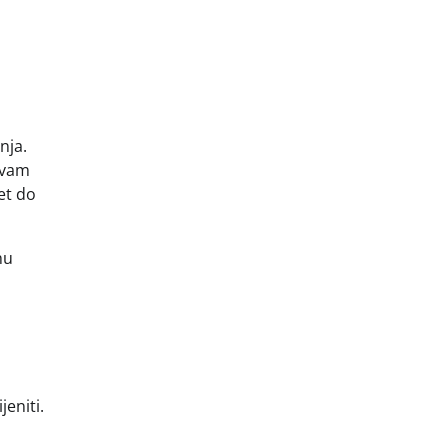
nja.
 vam
et do
hu
eniti.