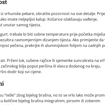
ost
i iz vrhunske pekare, obratite pozornost na ove detalje. Prije
 ako imate neljepljivi kalup. Košarice olakšavaju vađenje,
st unutar samog tijesta.
ogurt, trebale bi biti sobne temperature prije početka miješa
zultira ravnomjernijim dizanjem tijesta. Ako primijetite da
njost pečena, prekrijte ih aluminijskom folijom na zadnjih p
ti. Prženi luk, sušene rajčice ili sjemenke suncokreta na vr
začinskog bilja poput peršina ili vlasca dodanog na kraju,
ni dodir koji svi cijene.
ni
u “teški” zbog bijelog brašna, no to se vrlo lako može promij
cu količine bijelog brašna integralnim, pirovim ili zobenim