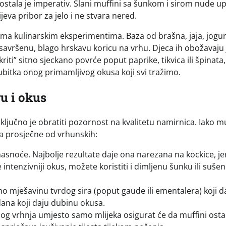
ostala je imperativ. Slani muffini sa šunkom i sirom nude u
jeva pribor za jelo i ne stvara nered.
ema kulinarskim eksperimentima. Baza od brašna, jaja, jogurt
 savršenu, blago hrskavu koricu na vrhu. Djeca ih obožavaju 
kriti” sitno sjeckano povrće poput paprike, tikvica ili špinata
ubitka onog primamljivog okusa koji svi tražimo.
u i okus
 ključno je obratiti pozornost na kvalitetu namirnica. Iako mu
ja prosječne od vrhunskih:
snoće. Najbolje rezultate daje ona narezana na kockice, je
 intenzivniji okus, možete koristiti i dimljenu šunku ili suše
 mješavinu tvrdog sira (poput gaude ili ementalera) koji d
dana koji daju dubinu okusa.
selog vrhnja umjesto samo mlijeka osigurat će da muffini ost