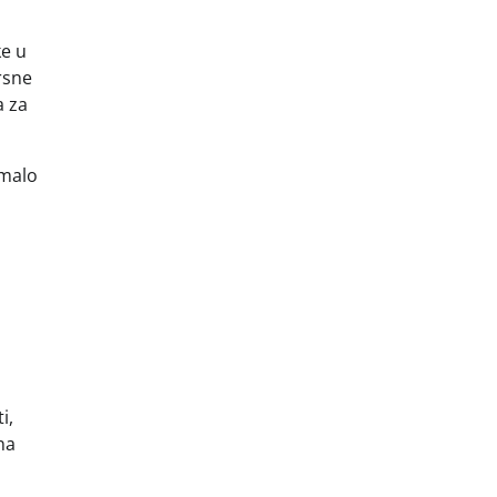
ke u
rsne
a za
 malo
i,
na