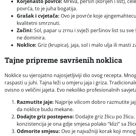
Korjenasto povrće:
Mrkva, peršin (korijen i list), ce
povrća, to je juha bogatija.
Grašak i cvjetača:
Ovo je povrće koje ajngemahtecu da
kvalitetni smrznuti.
Začini:
Sol, papar u zrnu i svježi peršinov list su sve
ne dominira.
Noklice:
Griz (krupica), jaja, sol i malo ulja ili masti
Tajne pripreme savršenih noklica
Noklice su vjerojatno najosjetljiviji dio ovog recepta. Mnog
raspasti u juhi. Tajna leži u omjeru jaja i griza. Tradiciona
ovisno o veličini jajeta. Evo nekoliko profesionalnih savjet
Razmutite jaje:
Najprije vilicom dobro razmutite jaje
da noklice budu mekane.
Dodajte griz postepeno:
Dodajte griz žlicu po žlicu.
konzistencija je ona gdje smjesa polako “klizi” sa žlic
Odmorite smjesu:
Ovo je najvažniji korak koji mnog