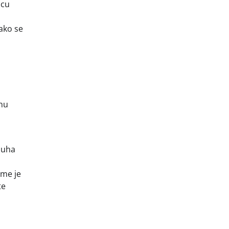
icu
ako se
dnu
 juha
me je
te