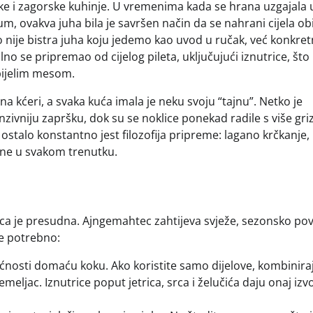
čke i zagorske kuhinje. U vremenima kada se hrana uzgajala 
, ovakva juha bila je savršen način da se nahrani cijela obit
 nije bistra juha koju jedemo kao uvod u ručak, već konkret
alno se pripremao od cijelog pileta, uključujući iznutrice, št
 bijelim mesom.
a kćeri, a svaka kuća imala je neku svoju “tajnu”. Netko je
zivniju zapršku, dok su se noklice ponekad radile s više griz
 ostalo konstantno jest filozofija pripreme: lagano krčkanje,
pne u svakom trenutku.
rnica je presudna. Ajngemahtec zahtijeva svježe, sezonsko pov
e potrebno:
ogućnosti domaću koku. Ako koristite samo dijelove, kombinira
emeljac. Iznutrice poput jetrica, srca i želučića daju onaj izvo