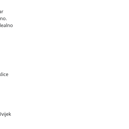
ar
lno.
idealno
lice
Uvijek