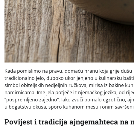
Kada pomislimo na pravu, domaću hranu koja grije dušu i
tradicionalno jelo, duboko ukorijenjeno u kulinarsku bašt
simbol obiteljskih nedjeljnih ručkova, mirisa iz bakine kuh
namirnicama. Ime jela potječe iz njemačkog jezika, od rij
“pospremljeno zajedno”. Iako zvuči pomalo egzotično, ajnge
u bogatstvu okusa, sporo kuhanom mesu i onim savršeni
Povijest i tradicija ajngemahteca na