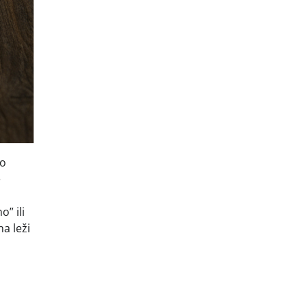
vo
e
” ili
a leži