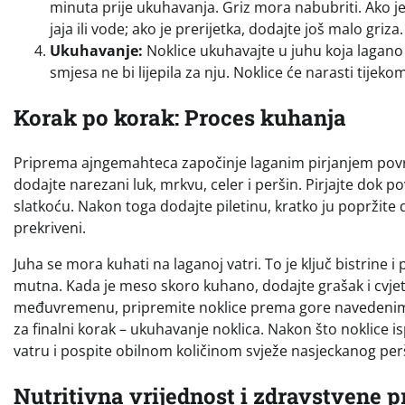
minuta prije ukuhavanja. Griz mora nabubriti. Ako j
jaja ili vode; ako je prerijetka, dodajte još malo griza.
Ukuhavanje:
Noklice ukuhavajte u juhu koja lagano 
smjesa ne bi lijepila za nju. Noklice će narasti tije
Korak po korak: Proces kuhanja
Priprema ajngemahteca započinje laganim pirjanjem povrća
dodajte narezani luk, mrkvu, celer i peršin. Pirjajte dok 
slatkoću. Nakon toga dodajte piletinu, kratko ju popržite 
prekriveni.
Juha se mora kuhati na laganoj vatri. To je ključ bistrine 
mutna. Kada je meso skoro kuhano, dodajte grašak i cvje
međuvremenu, pripremite noklice prema gore navedenim
za finalni korak – ukuhavanje noklica. Nakon što noklice is
vatru i pospite obilnom količinom svježe nasjeckanog per
Nutritivna vrijednost i zdravstvene p