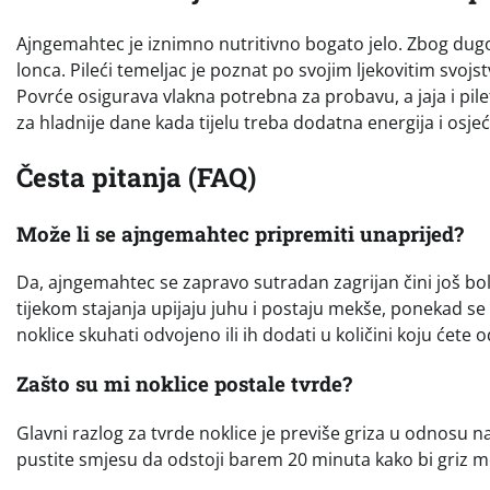
Ajngemahtec je iznimno nutritivno bogato jelo. Zbog dugog
lonca. Pileći temeljac je poznat po svojim ljekovitim svojst
Povrće osigurava vlakna potrebna za probavu, a jaja i pilet
za hladnije dane kada tijelu treba dodatna energija i osjeć
Česta pitanja (FAQ)
Može li se ajngemahtec pripremiti unaprijed?
Da, ajngemahtec se zapravo sutradan zagrijan čini još bol
tijekom stajanja upijaju juhu i postaju mekše, ponekad se 
noklice skuhati odvojeno ili ih dodati u količini koju ćete 
Zašto su mi noklice postale tvrde?
Glavni razlog za tvrde noklice je previše griza u odnosu n
pustite smjesu da odstoji barem 20 minuta kako bi griz mo