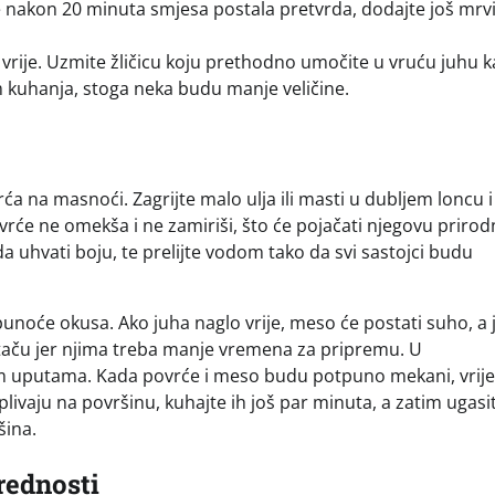
e nakon 20 minuta smjesa postala pretvrda, dodajte još mrv
vrije. Uzmite žličicu koju prethodno umočite u vruću juhu k
kom kuhanja, stoga neka budu manje veličine.
 na masnoći. Zagrijte malo ulja ili masti u dubljem loncu i
povrće ne omekša i ne zamiriši, što će pojačati njegovu priro
da uhvati boju, te prelijte vodom tako da svi sastojci budu
i punoće okusa. Ako juha naglo vrije, meso će postati suho, a
taču jer njima treba manje vremena za pripremu. U
 uputama. Kada povrće i meso budu potpuno mekani, vrije
plivaju na površinu, kuhajte ih još par minuta, a zatim ugasi
šina.
rednosti