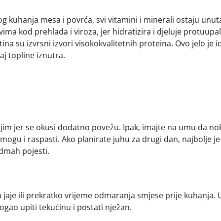
 kuhanja mesa i povrća, svi vitamini i minerali ostaju unut
vima kod prehlada i viroza, jer hidratizira i djeluje protuupa
ina su izvrsni izvori visokokvalitetnih proteina. Ovo jelo je 
aj topline iznutra.
jim jer se okusi dodatno povežu. Ipak, imajte na umu da nok
mogu i raspasti. Ako planirate juhu za drugi dan, najbolje je
odmah pojesti.
a jaje ili prekratko vrijeme odmaranja smjese prije kuhanja. 
gao upiti tekućinu i postati nježan.