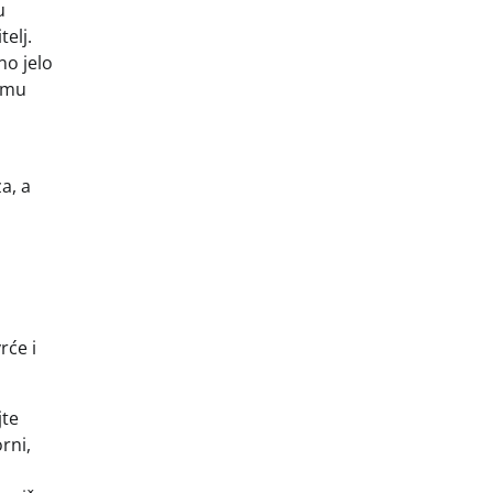
u
elj.
no jelo
o mu
a, a
rće i
jte
rni,