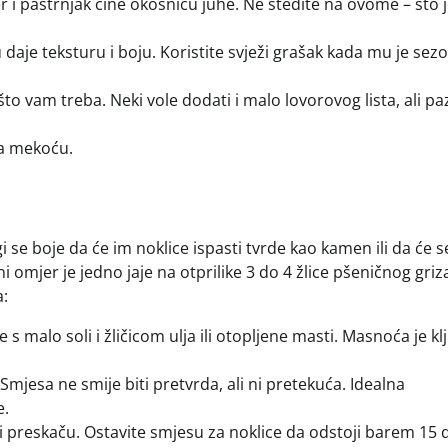
ler i pastrnjak čine okosnicu juhe. Ne štedite na ovome – što j
je teksturu i boju. Koristite svježi grašak kada mu je sezon
 što vam treba. Neki vole dodati i malo lovorovog lista, ali pa
 za mekoću.
i se boje da će im noklice ispasti tvrde kao kamen ili da će s
lni omjer je jedno jaje na otprilike 3 do 4 žlice pšeničnog griz
a:
 s malo soli i žličicom ulja ili otopljene masti. Masnoća je k
 Smjesa ne smije biti pretvrda, ali ni pretekuća. Idealna
e.
i preskaču. Ostavite smjesu za noklice da odstoji barem 15 