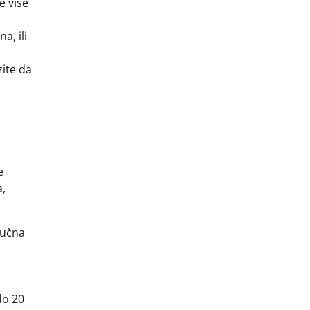
e više
a, ili
zite da
e
a,
ljučna
do 20