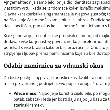
Ajngemahtec nije samo jelo, on je dio identiteta zagreba
vlastitom vrtu i kada se iz “domaće koke” izvlačio maksimum
Glavna karakteristika ajngemahteca je njegova gustoća; to
na žlicu koje često može zamijeniti cijeli obrok. Tradicion
daje specifičan, pun okus koji se ne može postići samo s
Kroz generacije, recepti su se prenosili usmeno, od majki n
dodavao više korjenastog povrća, netko je preferirao inten
ponekad s više brašna kako bi bile prozračnije. Ono što je
strpljenje i ljubav prema namirnicama koje su bile dostu
Odabir namirnica za vrhunski okus
Da biste postigli taj pravi, starinski okus, kvaliteta nami
meso provjerenog podrijetla. Evo popisa onoga što vam j
Pileće meso:
Najbolje je koristiti cijelo pile, po m
batak, zabatak i leđa jer kosti daju najbolju bazu za t
starinski “šmek”.