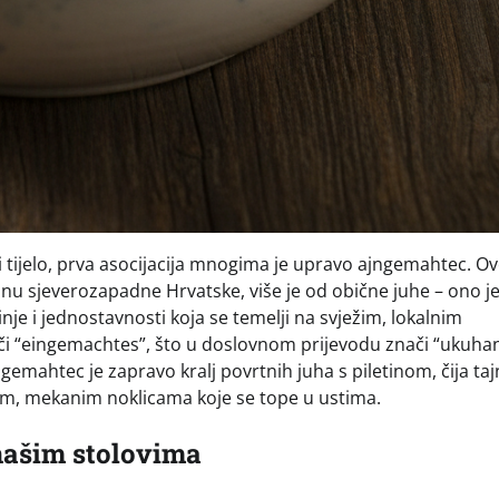
 tijelo, prva asocijacija mnogima je upravo ajngemahtec. O
inu sjeverozapadne Hrvatske, više je od obične juhe – ono j
inje i jednostavnosti koja se temelji na svježim, lokalnim
eči “eingemachtes”, što u doslovnom prijevodu znači “ukuhano
mahtec je zapravo kralj povrtnih juha s piletinom, čija tajn
m, mekanim noklicama koje se tope u ustima.
 našim stolovima